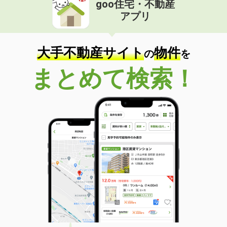
goo住宅・不動産
価 格
5.80万円
アプリ
住 所
大阪府豊中市原田中１丁目
専有面積
19.87m²
間取り
1K
大手不動産サイト
物件
の
を
大阪府吹田市千里山竹園１
まとめて検索！
価 格
4.60万円
住 所
大阪府吹田市千里山竹園１
専有面積
22.62m²
間取り
1K
大阪府東大阪市長田３丁目
価 格
8.20万円
住 所
大阪府東大阪市長田３丁目
専有面積
41.13m²
間取り
1LDK
大阪府大阪市東住吉区公園南矢田２丁目