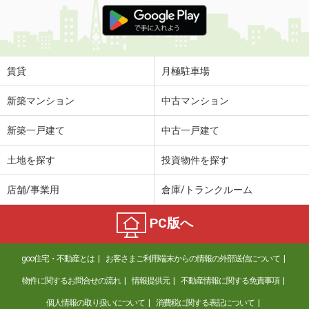
価 格
6.80万円
住 所
大阪府大阪市東住吉区公園南矢田２丁
目
専有面積
46.79m²
賃貸
月極駐車場
間取り
2DK
新築マンション
中古マンション
大阪府吹田市山手町３丁目
新築一戸建て
中古一戸建て
価 格
2.80万円
住 所
大阪府吹田市山手町３丁目
土地を探す
投資物件を探す
専有面積
16.5m²
間取り
1K
店舗/事業用
倉庫/トランクルーム
大阪府吹田市山手町３丁目
PC版へ
価 格
2.80万円
住 所
大阪府吹田市山手町３丁目
goo住宅・不動産とは
お客さまご利用端末からの情報の外部送信について
専有面積
16.5m²
物件に関するお問合せの流れ
情報提供元
不動産情報に関する免責事項
間取り
1K
個人情報の取り扱いについて
消費税に関する表記について