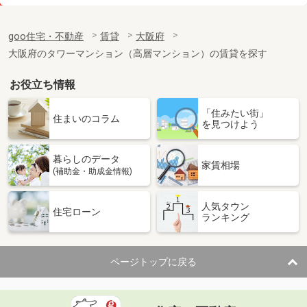
価 格
8万円
住 所
大阪府大阪市福島区吉野５丁目
goo住宅・不動産
賃貸
大阪府
専有面積
24.53m²
大阪府のタワーマンション（高層マンション）の賃貸を探す
間取り
1DK
お役立ち情報
大阪府堺市北区百舌鳥梅北町２丁
「住みたい街」
価 格
6.50万円
住まいのコラム
を見つけよう
住 所
大阪府堺市北区百舌鳥梅北町２丁
専有面積
23.18m²
暮らしのデータ
間取り
1K
家賃相場
(補助金・助成金情報)
大阪府大阪市東成区深江南１丁目
人気タウン
住宅ローン
ランキング
価 格
6.53万円
住 所
大阪府大阪市東成区深江南１丁目
専有面積
22.08m²
ページトップに戻る
間取り
1K
大阪府豊中市原田中１丁目