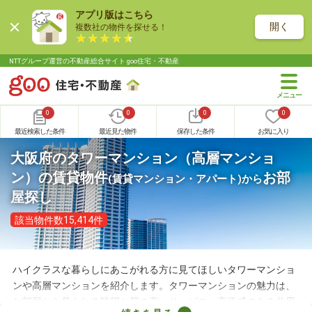
アプリ版はこちら
開く
複数社の物件を探せる！
NTTグループ運営の不動産総合サイト goo住宅・不動産
0
0
0
0
最近検索した条件
最近見た物件
保存した条件
お気に入り
大阪府のタワーマンション（高層マンショ
ン）の賃貸物件
お部
(賃貸マンション・アパート)
から
屋探し
該当物件数15,414件
ハイクラスな暮らしにあこがれる方に見てほしいタワーマンショ
ンや高層マンションを紹介します。タワーマンションの魅力は、
お部屋から見られる眺望と質の高いサービス。高級感のある共用