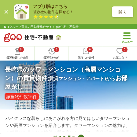
アプリ版はこちら
開く
複数社の物件を探せる！
NTTグループ運営の不動産総合サイト goo住宅・不動産
0
0
0
0
最近検索した条件
最近見た物件
保存した条件
お気に入り
長崎県のタワーマンション（高層マンショ
ン）の賃貸物件
お部
(賃貸マンション・アパート)
から
屋探し
該当物件数16件
ハイクラスな暮らしにあこがれる方に見てほしいタワーマンショ
ンや高層マンションを紹介します。タワーマンションの魅力は、
お部屋から見られる眺望と質の高いサービス。高級感のある共用