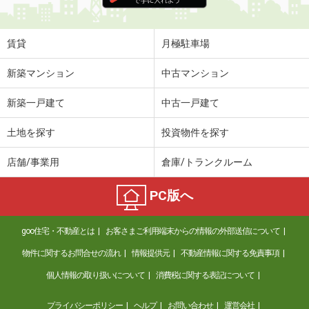
住 所
長崎県西彼杵郡時津町日並郷
専有面積
43.66m²
間取り
2LDK
賃貸
月極駐車場
長崎県諫早市栄田町
新築マンション
中古マンション
価 格
5.40万円
新築一戸建て
中古一戸建て
住 所
長崎県諫早市栄田町
専有面積
33.61m²
土地を探す
投資物件を探す
間取り
1LDK
店舗/事業用
倉庫/トランクルーム
長崎県諫早市小船越町
PC版へ
価 格
6万円
住 所
長崎県諫早市小船越町
goo住宅・不動産とは
お客さまご利用端末からの情報の外部送信について
専有面積
62.05m²
間取り
3DK
物件に関するお問合せの流れ
情報提供元
不動産情報に関する免責事項
個人情報の取り扱いについて
消費税に関する表記について
長崎県佐世保市愛宕町
プライバシーポリシー
ヘルプ
お問い合わせ
運営会社
価 格
6.60万円