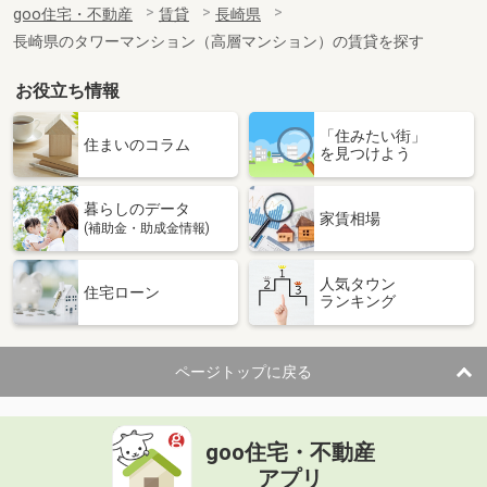
goo住宅・不動産
賃貸
長崎県
専有面積
22.04m²
長崎県のタワーマンション（高層マンション）の賃貸を探す
間取り
1SK
お役立ち情報
長崎県諫早市多良見町市布
「住みたい街」
価 格
6.15万円
住まいのコラム
を見つけよう
住 所
長崎県諫早市多良見町市布
専有面積
36m²
暮らしのデータ
間取り
1LDK
家賃相場
(補助金・助成金情報)
長崎県西彼杵郡長与町岡郷
人気タウン
住宅ローン
ランキング
価 格
5.30万円
住 所
長崎県西彼杵郡長与町岡郷
専有面積
40.07m²
ページトップに戻る
間取り
1LDK
長崎県長崎市曙町
goo住宅・不動産
価 格
4.70万円
アプリ