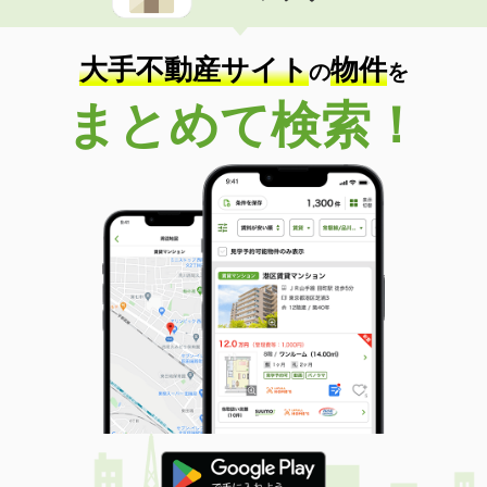
住 所
長崎県長崎市曙町
専有面積
24m²
間取り
1K
大手不動産サイト
物件
の
を
長崎県西彼杵郡長与町まなび野３
まとめて検索！
価 格
7万円
住 所
長崎県西彼杵郡長与町まなび野３
専有面積
65.07m²
間取り
3DK
長崎県長崎市白木町
価 格
5.90万円
住 所
長崎県長崎市白木町
専有面積
44.6m²
間取り
1DK
長崎県西彼杵郡時津町日並郷
価 格
6.70万円