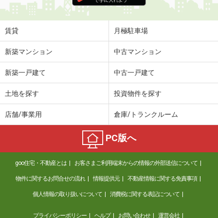
住 所
石川県金沢市山科３丁目
専有面積
22.35m²
間取り
1K
賃貸
月極駐車場
石川県金沢市田上の里１丁目
新築マンション
中古マンション
価 格
5万円
新築一戸建て
中古一戸建て
住 所
石川県金沢市田上の里１丁目
専有面積
23.18m²
土地を探す
投資物件を探す
間取り
1K
店舗/事業用
倉庫/トランクルーム
石川県加賀市松が丘１
PC版へ
価 格
5万円
住 所
石川県加賀市松が丘１
goo住宅・不動産とは
お客さまご利用端末からの情報の外部送信について
専有面積
72m²
間取り
4DK
物件に関するお問合せの流れ
情報提供元
不動産情報に関する免責事項
個人情報の取り扱いについて
消費税に関する表記について
石川県金沢市八日市１丁目
プライバシーポリシー
ヘルプ
お問い合わせ
運営会社
価 格
2.90万円