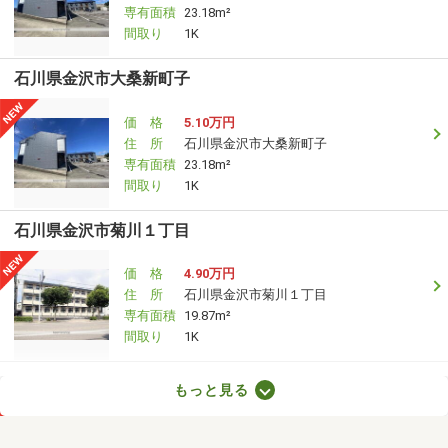
専有面積
23.18m²
間取り
1K
石川県金沢市大桑新町子
価 格
5.10万円
住 所
石川県金沢市大桑新町子
専有面積
23.18m²
間取り
1K
石川県金沢市菊川１丁目
価 格
4.90万円
住 所
石川県金沢市菊川１丁目
専有面積
19.87m²
間取り
1K
石川県河北郡内灘町白帆台２丁目
もっと見る
価 格
8.20万円
住 所
石川県河北郡内灘町白帆台２丁目