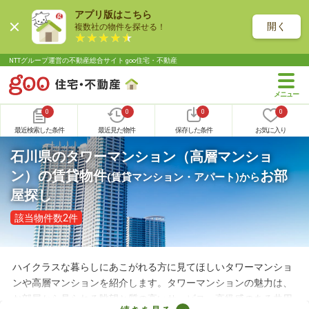
アプリ版はこちら
開く
複数社の物件を探せる！
NTTグループ運営の不動産総合サイト goo住宅・不動産
0
0
0
0
最近検索した条件
最近見た物件
保存した条件
お気に入り
石川県のタワーマンション（高層マンショ
ン）の賃貸物件
お部
(賃貸マンション・アパート)
から
屋探し
該当物件数2件
ハイクラスな暮らしにあこがれる方に見てほしいタワーマンショ
ンや高層マンションを紹介します。タワーマンションの魅力は、
お部屋から見られる眺望と質の高いサービス。高級感のある共用