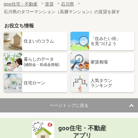
goo住宅・不動産
賃貸
石川県
専有面積
50.65m²
石川県のタワーマンション（高層マンション）の賃貸を探す
間取り
2LDK
お役立ち情報
石川県白山市成町
「住みたい街」
価 格
6.10万円
住まいのコラム
を見つけよう
住 所
石川県白山市成町
専有面積
23.61m²
暮らしのデータ
間取り
1K
家賃相場
(補助金・助成金情報)
石川県河北郡津幡町字津幡
人気タウン
住宅ローン
ランキング
価 格
6.90万円
住 所
石川県河北郡津幡町字津幡
専有面積
46.94m²
ページトップに戻る
間取り
1LDK
石川県金沢市西泉６丁目
goo住宅・不動産
価 格
5.20万円
アプリ