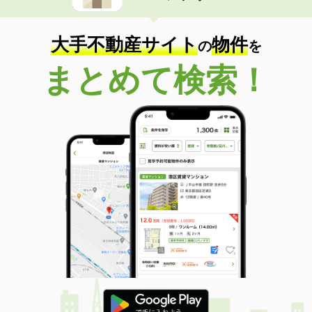
住 所
石川県金沢市西泉６丁目
専有面積
23.18m²
間取り
1K
大手不動産サイト
物件
の
を
石川県金沢市鞍月東１丁目
まとめて検索！
価 格
6.40万円
住 所
石川県金沢市鞍月東１丁目
専有面積
44.18m²
間取り
1LDK
石川県白山市徳丸町
価 格
5.40万円
住 所
石川県白山市徳丸町
専有面積
25.28m²
間取り
ワンルーム
石川県金沢市山科３丁目
価 格
4.40万円