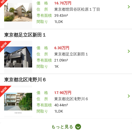
価 格
16.70万円
住 所
東京都世田谷区松原１丁目
専有面積
39.43m²
間取り
1LDK
東京都足立区新田１
価 格
6.30万円
住 所
東京都足立区新田１
専有面積
21.09m²
間取り
1K
東京都北区滝野川６
価 格
17.90万円
住 所
東京都北区滝野川６
専有面積
40.44m²
間取り
1LDK
東京都世田谷区砧７
もっと見る