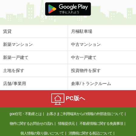
価 格
7.20万円
住 所
東京都立川市栄町２丁目
専有面積
26.08m²
間取り
1K
賃貸
月極駐車場
東京都杉並区大宮１
新築マンション
中古マンション
価 格
23.80万円
新築一戸建て
中古一戸建て
住 所
東京都杉並区大宮１
専有面積
50.4m²
土地を探す
投資物件を探す
間取り
1LDK
店舗/事業用
倉庫/トランクルーム
東京都西東京市向台町４
PC版へ
価 格
4.60万円
住 所
東京都西東京市向台町４
goo住宅・不動産とは
お客さまご利用端末からの情報の外部送信について
専有面積
16.25m²
間取り
1K
物件に関するお問合せの流れ
情報提供元
不動産情報に関する免責事項
個人情報の取り扱いについて
消費税に関する表記について
東京都練馬区関町南３