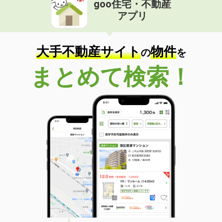
goo住宅・不動産
価 格
7.50万円
アプリ
住 所
東京都武蔵村山市本町３丁目
専有面積
58.64m²
間取り
2LDK
大手不動産サイト
物件
の
を
東京都立川市柏町４丁目
まとめて検索！
価 格
6.50万円
住 所
東京都立川市柏町４丁目
専有面積
27.6m²
間取り
1K
東京都調布市上石原３丁目
価 格
8.30万円
住 所
東京都調布市上石原３丁目
専有面積
31.32m²
間取り
1K
東京都立川市栄町２丁目