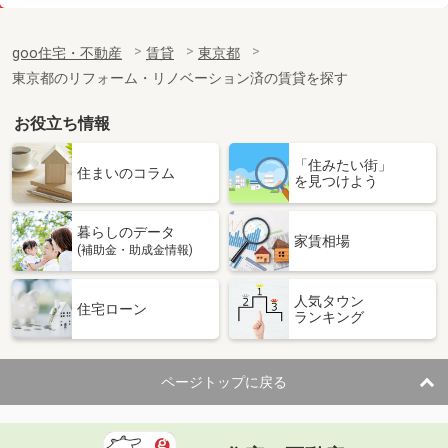
価 格
26万円
住 所
東京都世田谷区砧７
goo住宅・不動産
賃貸
東京都
専有面積
63.59m²
東京都のリフォーム・リノベーション済の賃貸を探す
間取り
2LDK
お役立ち情報
東京都立川市錦町６
「住みたい街」
価 格
9.20万円
住まいのコラム
を見つけよう
住 所
東京都立川市錦町６
専有面積
19.87m²
暮らしのデータ
間取り
1K
家賃相場
(補助金・助成金情報)
東京都日野市豊田２丁目
人気タウン
住宅ローン
ランキング
価 格
13.90万円
住 所
東京都日野市豊田２丁目
専有面積
58.5m²
ページトップに戻る
間取り
2LDK
東京都武蔵村山市本町３丁目