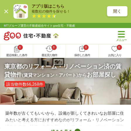
アプリ版はこちら
開く
複数社の物件を探せる！
NTTグループ運営の不動産総合サイト goo住宅・不動産
0
0
0
0
最近検索した条件
最近見た物件
保存した条件
お気に入り
東京都のリフォーム・リノベーション済の賃
貸物件
お部屋探し
(賃貸マンション・アパート)
から
該当物件数66,268件
築年数が古くてもいいから、設備が新しくてきれいなお部屋に住
みたいと考える方におすすめなのがリフォーム・リノベーション
済物件です。設備や内装を新しくしている・ニーズにあった間取