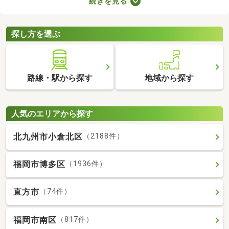
続きを見る
りに変えているなど、住みやすさが格段にアップしていることが
魅力。ここで紹介するリフォーム・リノベーション済物件を見比
べて、気になるお部屋を見つけましょう。
探し方を選ぶ
路線・駅から探す
地域から探す
人気のエリアから探す
北九州市小倉北区
（2188件）
福岡市博多区
（1936件）
直方市
（74件）
福岡市南区
（817件）