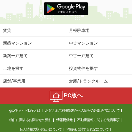
価 格
5.70万円
住 所
福岡県福岡市東区唐原７丁目
専有面積
37.09m²
間取り
1LDK
賃貸
月極駐車場
福岡県筑紫野市原田３
新築マンション
中古マンション
価 格
4.90万円
新築一戸建て
中古一戸建て
住 所
福岡県筑紫野市原田３
専有面積
29.96m²
土地を探す
投資物件を探す
間取り
1K
店舗/事業用
倉庫/トランクルーム
福岡県八女市稲富
PC版へ
価 格
4.15万円
住 所
福岡県八女市稲富
goo住宅・不動産とは
お客さまご利用端末からの情報の外部送信について
専有面積
42.8m²
間取り
1LDK
物件に関するお問合せの流れ
情報提供元
不動産情報に関する免責事項
個人情報の取り扱いについて
消費税に関する表記について
福岡県八女市前古賀