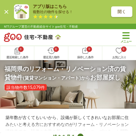
アプリ版はこちら
開く
複数社の物件を探せる！
NTTグループ運営の不動産総合サイト goo住宅・不動産
0
0
0
0
最近検索した条件
最近見た物件
保存した条件
お気に入り
福岡県のリフォーム・リノベーション済の賃
貸物件
お部屋探し
(賃貸マンション・アパート)
から
該当物件数15,079件
築年数が古くてもいいから、設備が新しくてきれいなお部屋に住
みたいと考える方におすすめなのがリフォーム・リノベーション
済物件です。設備や内装を新しくしている・ニーズにあった間取