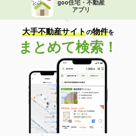
goo住宅・不動産
価 格
5.35万円
アプリ
住 所
福岡県大牟田市大字手鎌
専有面積
50.05m²
間取り
1LDK
大手不動産サイト
物件
の
を
福岡県福岡市南区向野２
まとめて検索！
価 格
13.80万円
住 所
福岡県福岡市南区向野２
専有面積
61.83m²
間取り
1LDK
福岡県福岡市博多区吉塚５
価 格
6.20万円
住 所
福岡県福岡市博多区吉塚５
専有面積
24.19m²
間取り
1K
福岡県福岡市東区唐原７丁目