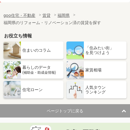
価 格
5.90万円
住 所
福岡県福岡市博多区千代４丁目
goo住宅・不動産
賃貸
福岡県
専有面積
24.96m²
福岡県のリフォーム・リノベーション済の賃貸を探す
間取り
1K
お役立ち情報
福岡県久留米市津福今町
「住みたい街」
価 格
6.50万円
住まいのコラム
を見つけよう
住 所
福岡県久留米市津福今町
専有面積
55m²
暮らしのデータ
間取り
2LDK
家賃相場
(補助金・助成金情報)
福岡県久留米市荒木町荒木
人気タウン
住宅ローン
ランキング
価 格
4.65万円
住 所
福岡県久留米市荒木町荒木
専有面積
33.39m²
ページトップに戻る
間取り
1LDK
福岡県大牟田市大字手鎌