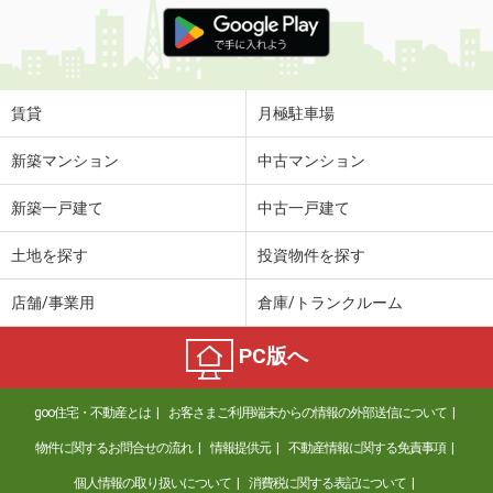
価 格
4.60万円
住 所
山形県東村山郡中山町大字長崎
専有面積
56.98m²
間取り
2LDK
賃貸
月極駐車場
山形県山形市松山２丁目
新築マンション
中古マンション
価 格
5.90万円
新築一戸建て
中古一戸建て
住 所
山形県山形市松山２丁目
専有面積
46.5m²
土地を探す
投資物件を探す
間取り
1LDK
店舗/事業用
倉庫/トランクルーム
山形県山形市印役町２
PC版へ
価 格
4.90万円
住 所
山形県山形市印役町２
goo住宅・不動産とは
お客さまご利用端末からの情報の外部送信について
専有面積
45.12m²
間取り
1LDK
物件に関するお問合せの流れ
情報提供元
不動産情報に関する免責事項
個人情報の取り扱いについて
消費税に関する表記について
山形県山形市元木２丁目