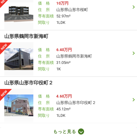
価 格
10万円
住 所
山形県山形市桜町
専有面積
52.97m²
間取り
1LDK
山形県鶴岡市新海町
価 格
6.40万円
住 所
山形県鶴岡市新海町
専有面積
31.05m²
間取り
1K
山形県山形市印役町２
価 格
4.60万円
住 所
山形県山形市印役町２
専有面積
45.12m²
間取り
1LDK
山形県寒河江市大字日田
もっと見る