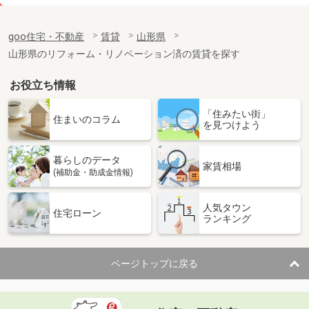
価 格
5.05万円
住 所
山形県寒河江市大字日田
goo住宅・不動産
賃貸
山形県
専有面積
56.89m²
山形県のリフォーム・リノベーション済の賃貸を探す
間取り
2LDK
お役立ち情報
山形県山形市西田４丁目
「住みたい街」
価 格
4.50万円
住まいのコラム
を見つけよう
住 所
山形県山形市西田４丁目
専有面積
23.61m²
暮らしのデータ
間取り
1K
家賃相場
(補助金・助成金情報)
山形県山形市東青田３丁目
人気タウン
住宅ローン
ランキング
価 格
5万円
住 所
山形県山形市東青田３丁目
専有面積
55m²
ページトップに戻る
間取り
3DK
山形県山形市南四番町