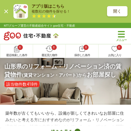
アプリ版はこちら
開く
複数社の物件を探せる！
NTTグループ運営の不動産総合サイト goo住宅・不動産
0
0
0
0
最近検索した条件
最近見た物件
保存した条件
お気に入り
山形県のリフォーム・リノベーション済の賃
貸物件
お部屋探し
(賃貸マンション・アパート)
から
該当物件数418件
築年数が古くてもいいから、設備が新しくてきれいなお部屋に住
みたいと考える方におすすめなのがリフォーム・リノベーション
済物件です。設備や内装を新しくしている・ニーズにあった間取