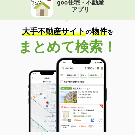
goo住宅・不動産
価 格
4.20万円
アプリ
住 所
山形県山形市南四番町
専有面積
34m²
間取り
1LDK
大手不動産サイト
物件
の
を
山形県山形市山家町２丁目
まとめて検索！
価 格
6万円
住 所
山形県山形市山家町２丁目
専有面積
62.37m²
間取り
3LDK
山形県山形市小姓町
価 格
4.90万円
住 所
山形県山形市小姓町
専有面積
52.6m²
間取り
2DK
山形県東村山郡中山町大字長崎