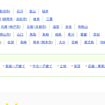
新潟市
)
石川
富山
福井
岡
(
静岡市
・
浜松市
)
岐阜
三重
兵庫
(
神戸市
)
京都
(
京都市
)
滋賀
奈良
和歌山
岡山市
)
山口
鳥取
島根
徳島
香川
愛媛
高知
市
)
佐賀
長崎
熊本
(
熊本市
)
大分
宮崎
鹿児島
沖
新築一戸建て
中古一戸建て
土地
賃貸
店舗・事業