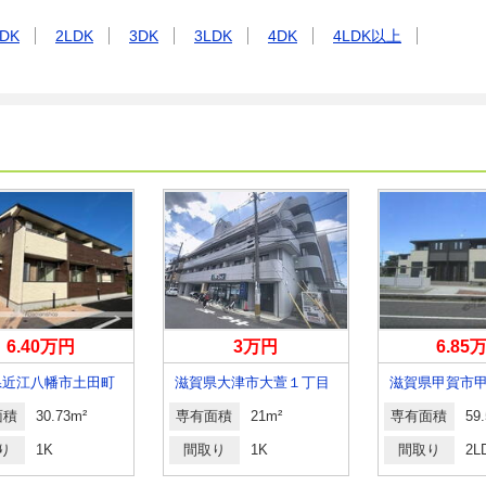
DK
2LDK
3DK
3LDK
4DK
4LDK以上
6.40万円
3万円
6.85
県近江八幡市土田町
滋賀県大津市大萱１丁目
面積
30.73m²
専有面積
21m²
専有面積
59
り
1K
間取り
1K
間取り
2L