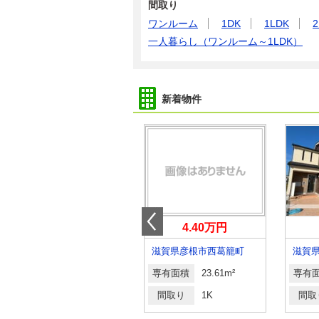
間取り
ワンルーム
1DK
1LDK
2
一人暮らし（ワンルーム～1LDK）
新着物件
7.40万円
4.40万円
滋賀県草津市野路町
滋賀県彦根市西葛籠町
滋賀
専有面積
54.06m²
専有面積
23.61m²
専有
間取り
1LDK
間取り
1K
間取