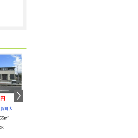
万円
5.35万円
4.20万円
滋賀県甲賀市甲賀町大原中
滋賀県彦根市外町
滋賀県犬上郡豊郷町大字三
.55m²
専有面積
31.7m²
専有面積
23.61m²
DK
間取り
1K
間取り
1K