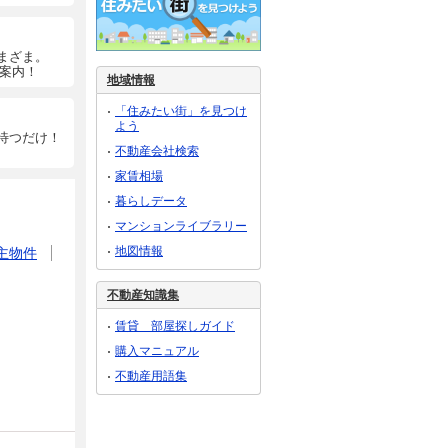
まざま。
ご案内！
地域情報
「住みたい街」を見つけ
よう
待つだけ！
不動産会社検索
家賃相場
暮らしデータ
マンションライブラリー
地図情報
主物件
不動産知識集
賃貸 部屋探しガイド
購入マニュアル
不動産用語集