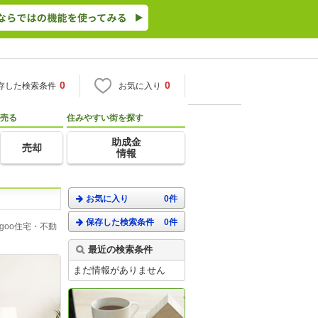
0
0
存した検索条件
お気に入り
売る
住みやすい街を探す
助成金
売却
情報
お気に入り
0件
保存した検索条件
0件
oo住宅・不動
最近の検索条件
まだ情報がありません