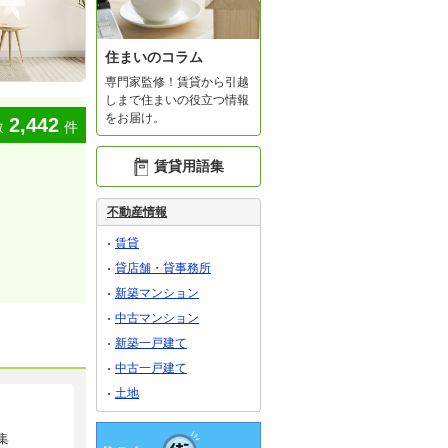
住まいのコラム
専門家監修！賃貸から引越
しまで住まいの役立つ情報
をお届け。
2,442
数
件
賃貸用語集
不動産情報
賃貸
貸店舗・貸事務所
新築マンション
中古マンション
新築一戸建て
中古一戸建て
土地
集