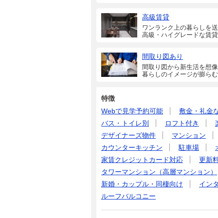
高級賃貸
ワンランク上の暮らしを送
高級・ハイグレードな賃貸
間取り図あり
間取り図から新生活を想像
暮らしのイメージが膨らむ
特徴
Webで見学予約可能
敷金・礼金
バス・トイレ別
ロフト付き
デザイナーズ物件
マンション
カウンターキッチン
駐車場
家賃クレジットカード対応
更新
タワーマンション（高層マンション）
新婚・カップル・同棲向け
イン
ルーフバルコニー