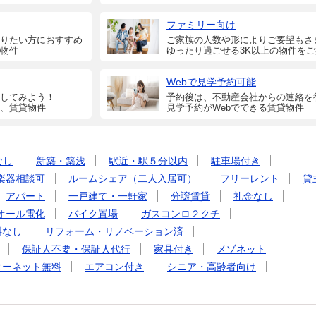
ファミリー向け
りたい方におすすめ
ご家族の人数や形によりご要望もさ
物件
ゆったり過ごせる3K以上の物件を
Webで見学予約可能
してみよう！
予約後は、不動産会社からの連絡を
、賃貸物件
見学予約がWebでできる賃貸物件
なし
新築・築浅
駅近・駅５分以内
駐車場付き
楽器相談可
ルームシェア（二人入居可）
フリーレント
貸
アパート
一戸建て・一軒家
分譲賃貸
礼金なし
オール電化
バイク置場
ガスコンロ２クチ
料なし
リフォーム・リノベーション済
保証人不要・保証人代行
家具付き
メゾネット
ターネット無料
エアコン付き
シニア・高齢者向け