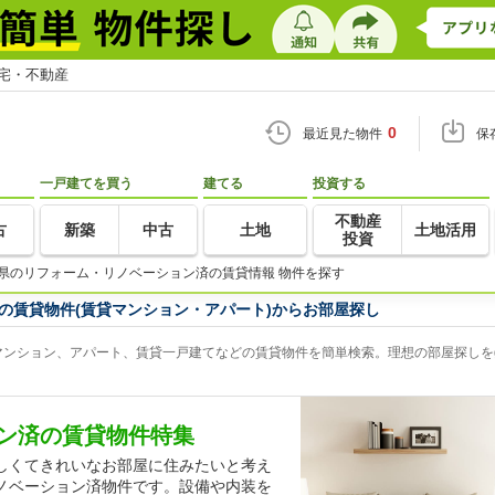
住宅・不動産
0
最近見た物件
保
一戸建てを買う
建てる
投資する
不動産
古
新築
中古
土地
土地活用
投資
県のリフォーム・リノベーション済の賃貸情報 物件を探す
の賃貸物件(賃貸マンション・アパート)からお部屋探し
ンション、アパート、賃貸一戸建てなどの賃貸物件を簡単検索。理想の部屋探しをg
ン済の賃貸物件特集
しくてきれいなお部屋に住みたいと考え
ノベーション済物件です。設備や内装を