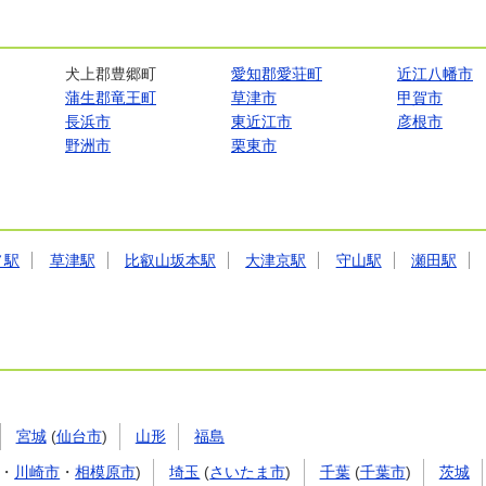
犬上郡豊郷町
愛知郡愛荘町
近江八幡市
蒲生郡竜王町
草津市
甲賀市
長浜市
東近江市
彦根市
野洲市
栗東市
ノ駅
草津駅
比叡山坂本駅
大津京駅
守山駅
瀬田駅
宮城
(
仙台市
)
山形
福島
・
川崎市
・
相模原市
)
埼玉
(
さいたま市
)
千葉
(
千葉市
)
茨城