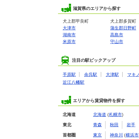
滋賀県のエリアから探す
犬上郡甲良町
犬上郡多賀町
大津市
蒲生郡日野町
湖南市
高島市
米原市
守山市
注目の駅ピックアップ
手原駅
余呉駅
大津駅
マキ
近江八幡駅
エリアから賃貸物件を探す
北海道
北海道
(
札幌市
)
東北
青森
秋田
岩手
首都圏
東京
神奈川
(
横浜市