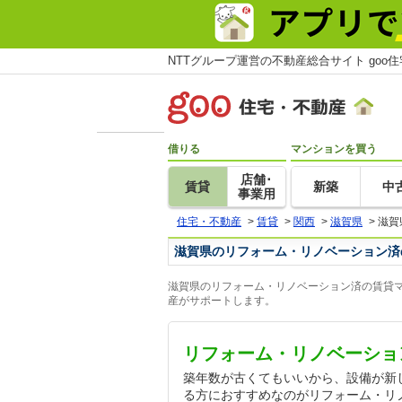
NTTグループ運営の不動産総合サイト goo
借りる
マンションを買う
店舗･
賃貸
新築
中
事業用
住宅・不動産
>
賃貸
>
関西
>
滋賀県
>
滋賀
滋賀県のリフォーム・リノベーション済
滋賀県のリフォーム・リノベーション済の賃貸マ
産がサポートします。
リフォーム・リノベーショ
築年数が古くてもいいから、設備が新
る方におすすめなのがリフォーム・リ