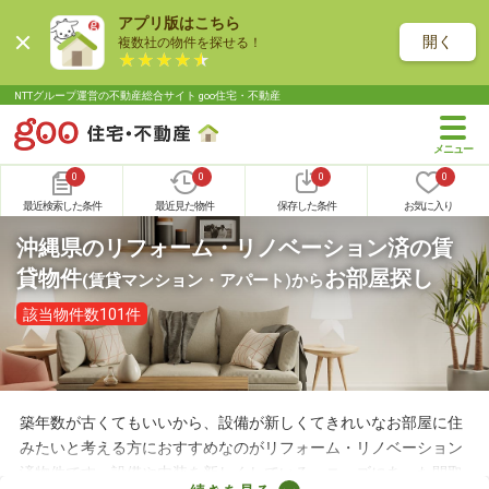
アプリ版はこちら
開く
複数社の物件を探せる！
NTTグループ運営の不動産総合サイト goo住宅・不動産
0
0
0
0
最近検索した条件
最近見た物件
保存した条件
お気に入り
沖縄県のリフォーム・リノベーション済の賃
貸物件
お部屋探し
(賃貸マンション・アパート)
から
該当物件数101件
築年数が古くてもいいから、設備が新しくてきれいなお部屋に住
みたいと考える方におすすめなのがリフォーム・リノベーション
済物件です。設備や内装を新しくしている・ニーズにあった間取