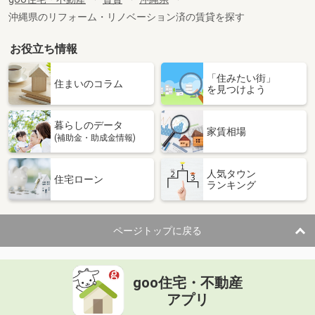
専有面積
34.17m²
沖縄県のリフォーム・リノベーション済の賃貸を探す
間取り
1DK
お役立ち情報
沖縄県中頭郡読谷村字喜名
「住みたい街」
価 格
7.20万円
住まいのコラム
を見つけよう
住 所
沖縄県中頭郡読谷村字喜名
専有面積
50.3m²
暮らしのデータ
間取り
2LDK
家賃相場
(補助金・助成金情報)
沖縄県中頭郡北中城村字島袋
人気タウン
住宅ローン
ランキング
価 格
6.70万円
住 所
沖縄県中頭郡北中城村字島袋
専有面積
51m²
ページトップに戻る
間取り
2DK
沖縄県浦添市城間２丁目
goo住宅・不動産
価 格
7.10万円
アプリ
住 所
沖縄県浦添市城間２丁目