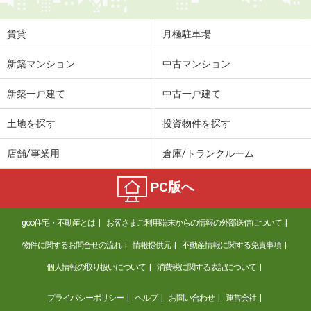
専有面積
23.5m²
間取り
1K
賃貸
月極駐車場
沖縄県沖縄市園田２
新築マンション
中古マンション
価 格
8.90万円
新築一戸建て
中古一戸建て
住 所
沖縄県沖縄市園田２
専有面積
55m²
土地を探す
投資物件を探す
間取り
3DK
店舗/事業用
倉庫/トランクルーム
沖縄県沖縄市高原２
PC版へ
価 格
9.40万円
住 所
沖縄県沖縄市高原２
goo住宅・不動産とは
お客さまご利用端末からの情報の外部送信について
専有面積
55.99m²
間取り
3SDK
物件に関するお問合せの流れ
情報提供元
不動産情報に関する免責事項
個人情報の取り扱いについて
消費税に関する表記について
沖縄県沖縄市松本３
プライバシーポリシー
ヘルプ
お問い合わせ
運営会社
価 格
6.90万円