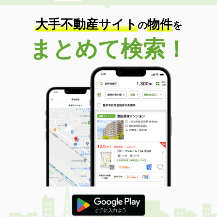
専有面積
23.18m²
間取り
1K
大手不動産サイト
物件
の
を
沖縄県沖縄市海邦１丁目
まとめて検索！
価 格
8.50万円
住 所
沖縄県沖縄市海邦１丁目
専有面積
50.41m²
間取り
2LDK
沖縄県那覇市宮城１丁目
価 格
6.30万円
住 所
沖縄県那覇市宮城１丁目
専有面積
21.84m²
間取り
1K
沖縄県那覇市金城１
価 格
7.60万円
住 所
沖縄県那覇市金城１