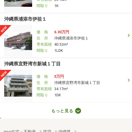
間取り
1K
沖縄県浦添市伊祖１
価 格
6.30万円
住 所
沖縄県浦添市伊祖１
専有面積
40.32m²
間取り
1LDK
沖縄県宜野湾市新城１丁目
価 格
5万円
住 所
沖縄県宜野湾市新城１丁目
専有面積
34.17m²
間取り
1DK
沖縄県宜野湾市新城１丁目
もっと見る
価 格
5万円
住 所
沖縄県宜野湾市新城１丁目
goo住宅・不動産
賃貸
沖縄県