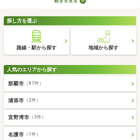
続きを見る
りに変えているなど、住みやすさが格段にアップしていることが
魅力。ここで紹介するリフォーム・リノベーション済物件を見比
べて、気になるお部屋を見つけましょう。
探し方を選ぶ
路線・駅から探す
地域から探す
人気のエリアから探す
那覇市
（87件）
浦添市
（2件）
宜野湾市
（3件）
名護市
（1件）