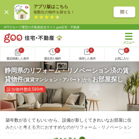
アプリ版はこちら
開く
複数社の物件を探せる！
NTTグループ運営の不動産総合サイト goo住宅・不動産
0
0
0
0
最近検索した条件
最近見た物件
保存した条件
お気に入り
静岡県のリフォーム・リノベーション済の賃
貸物件
お部屋探し
(賃貸マンション・アパート)
から
該当物件数8,589件
築年数が古くてもいいから、設備が新しくてきれいなお部屋に住
みたいと考える方におすすめなのがリフォーム・リノベーション
済物件です。設備や内装を新しくしている・ニーズにあった間取