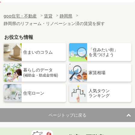
価 格
6.80万円
住 所
静岡県掛川市矢崎町
goo住宅・不動産
賃貸
静岡県
専有面積
40.46m²
静岡県のリフォーム・リノベーション済の賃貸を探す
間取り
1LDK
お役立ち情報
静岡県掛川市下垂木
「住みたい街」
価 格
5.50万円
住まいのコラム
を見つけよう
住 所
静岡県掛川市下垂木
専有面積
33.18m²
暮らしのデータ
間取り
1LDK
家賃相場
(補助金・助成金情報)
静岡県磐田市見付
人気タウン
住宅ローン
ランキング
価 格
7.40万円
住 所
静岡県磐田市見付
専有面積
60.29m²
ページトップに戻る
間取り
2LDK
静岡県榛原郡吉田町神戸