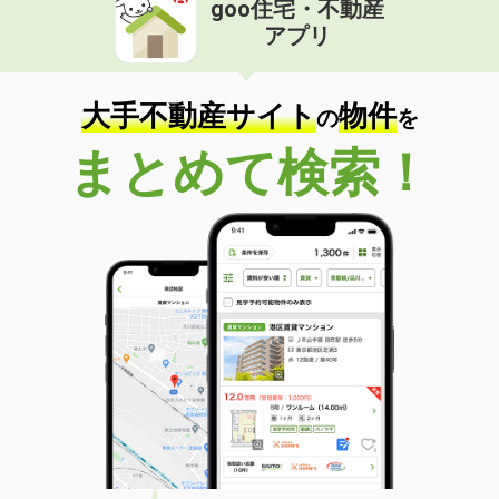
goo住宅・不動産
価 格
5.90万円
アプリ
住 所
静岡県榛原郡吉田町神戸
専有面積
47.54m²
間取り
2DK
大手不動産サイト
物件
の
を
静岡県磐田市壱貫地
まとめて検索！
価 格
4.80万円
住 所
静岡県磐田市壱貫地
専有面積
47.54m²
間取り
2DK
静岡県磐田市見付
価 格
7.40万円
住 所
静岡県磐田市見付
専有面積
60.29m²
間取り
2LDK
静岡県磐田市新貝３