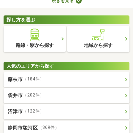
続きを見る
りに変えているなど、住みやすさが格段にアップしていることが
魅力。ここで紹介するリフォーム・リノベーション済物件を見比
べて、気になるお部屋を見つけましょう。
探し方を選ぶ
路線・駅から探す
地域から探す
人気のエリアから探す
藤枝市
（184件）
袋井市
（202件）
沼津市
（122件）
静岡市駿河区
（869件）