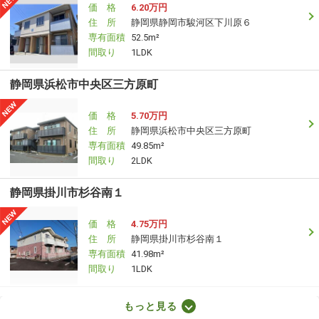
価 格
6.20万円
住 所
静岡県静岡市駿河区下川原６
専有面積
52.5m²
間取り
1LDK
静岡県浜松市中央区三方原町
価 格
5.70万円
住 所
静岡県浜松市中央区三方原町
専有面積
49.85m²
間取り
2LDK
静岡県掛川市杉谷南１
価 格
4.75万円
住 所
静岡県掛川市杉谷南１
専有面積
41.98m²
間取り
1LDK
静岡県掛川市矢崎町
もっと見る