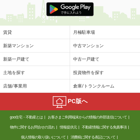
価 格
8.40万円
住 所
静岡県磐田市新貝３
専有面積
74.52m²
間取り
4DK
賃貸
月極駐車場
静岡県浜松市中央区天王町
新築マンション
中古マンション
価 格
7.20万円
新築一戸建て
中古一戸建て
住 所
静岡県浜松市中央区天王町
専有面積
52.4m²
土地を探す
投資物件を探す
間取り
2LDK
店舗/事業用
倉庫/トランクルーム
静岡県袋井市土橋
PC版へ
価 格
5.40万円
住 所
静岡県袋井市土橋
goo住宅・不動産とは
お客さまご利用端末からの情報の外部送信について
専有面積
55.17m²
間取り
2LDK
物件に関するお問合せの流れ
情報提供元
不動産情報に関する免責事項
個人情報の取り扱いについて
消費税に関する表記について
静岡県浜松市中央区和田町