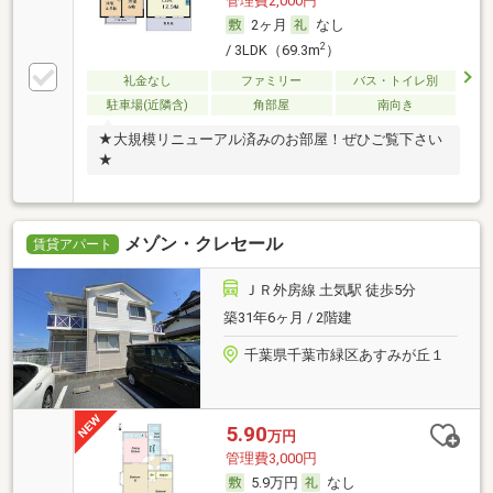
管理費2,000円
2ヶ月
なし
2
/ 3LDK（69.3m
）
礼金なし
ファミリー
バス・トイレ別
駐車場(近隣含)
角部屋
南向き
★大規模リニューアル済みのお部屋！ぜひご覧下さい
★
メゾン・クレセール
賃貸アパート
ＪＲ外房線 土気駅 徒歩5分
築31年6ヶ月 / 2階建
千葉県千葉市緑区あすみが丘１
5.90
万円
管理費3,000円
5.9万円
なし