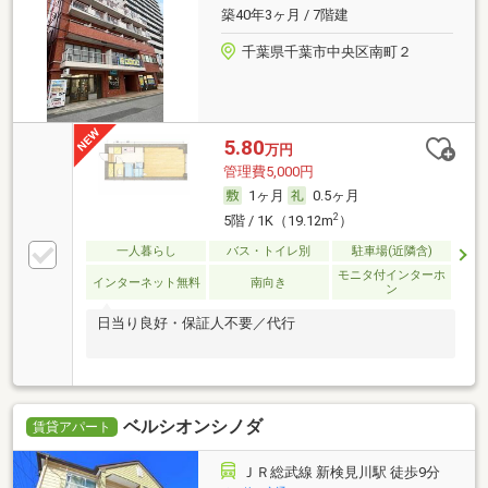
築40年3ヶ月 / 7階建
千葉県千葉市中央区南町２
5.80
万円
管理費5,000円
1ヶ月
0.5ヶ月
2
5階 / 1K（19.12m
）
一人暮らし
バス・トイレ別
駐車場(近隣含)
モニタ付インターホ
インターネット無料
南向き
ン
日当り良好・保証人不要／代行
ベルシオンシノダ
賃貸アパート
ＪＲ総武線 新検見川駅 徒歩9分