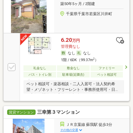
築50年5ヶ月 / 2階建
千葉県千葉市若葉区川井町
6.20
万円
管理費なし
なし
なし
2
1階 / 6DK（99.37m
）
礼金なし
敷金なし
ファミリー
バス・トイレ別
駐車場(近隣含)
ペット相談可
ペット相談可・楽器相談・二人入居可・法人契約希
望・メゾネット・フリーレント・事務所使用可・日当
り良好・閑静な住宅街・保証人不要／代行
三幸第３マンション
賃貸マンション
ＪＲ京葉線 蘇我駅 徒歩3分
その他の交通