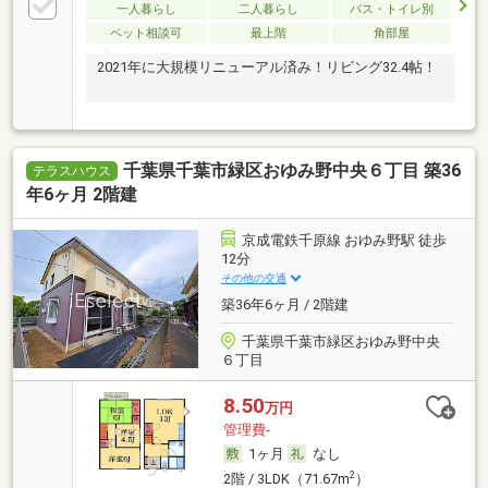
一人暮らし
二人暮らし
バス・トイレ別
ペット相談可
最上階
角部屋
2021年に大規模リニューアル済み！リビング32.4帖！
千葉県千葉市緑区おゆみ野中央６丁目 築36
テラスハウス
年6ヶ月 2階建
京成電鉄千原線 おゆみ野駅 徒歩
12分
その他の交通
築36年6ヶ月 / 2階建
千葉県千葉市緑区おゆみ野中央
６丁目
8.50
万円
管理費-
1ヶ月
なし
2
2階 / 3LDK（71.67m
）