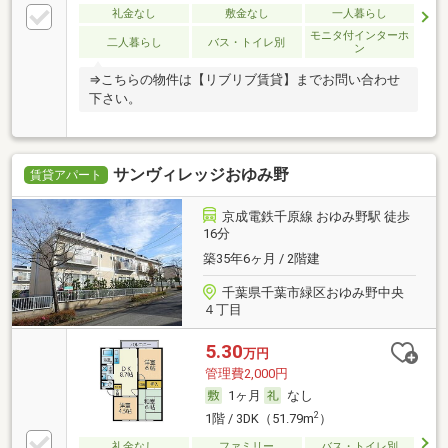
礼金なし
敷金なし
一人暮らし
モニタ付インターホ
二人暮らし
バス・トイレ別
ン
⇒こちらの物件は【リブリブ賃貸】までお問い合わせ
下さい。
サンヴィレッジおゆみ野
賃貸アパート
京成電鉄千原線 おゆみ野駅 徒歩
16分
築35年6ヶ月 / 2階建
千葉県千葉市緑区おゆみ野中央
４丁目
5.30
万円
管理費2,000円
1ヶ月
なし
2
1階 / 3DK（51.79m
）
礼金なし
ファミリー
バス・トイレ別