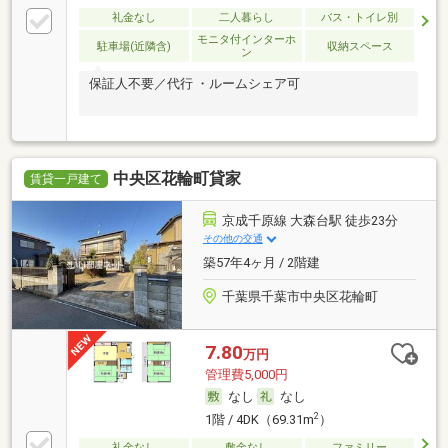
礼金なし
二人暮らし
バス・トイレ別
モニタ付インターホ
駐車場(近隣含)
収納スペース
ン
保証人不要／代行 ・ルームシェア可
中央区花輪町貸家
賃貸一戸建て
京成千原線 大森台駅 徒歩23分
その他の交通
築57年4ヶ月 / 2階建
千葉県千葉市中央区花輪町
7.80
万円
管理費5,000円
なし
なし
2
1階 / 4DK（69.31m
）
礼金なし
敷金なし
ファミリー