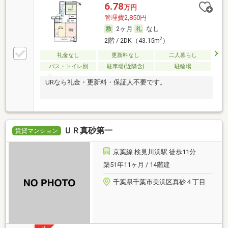
6.78
万円
管理費2,850円
2ヶ月
なし
2
2階 / 2DK（43.15m
）
礼金なし
更新料なし
二人暮らし
バス・トイレ別
駐車場(近隣含)
駐輪場
URなら礼金・更新料・保証人不要です。
ＵＲ真砂第一
賃貸マンション
京葉線 検見川浜駅 徒歩11分
築51年11ヶ月 / 14階建
千葉県千葉市美浜区真砂４丁目