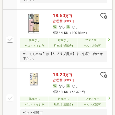
18.50
万円
管理費8,000円
なし
なし
2
6階 / 4LDK（100.81m
）
礼金なし
敷金なし
ファミリー
バス・トイレ別
駐車場(近隣含)
ペット相談可
⇒こちらの物件は【リブリブ賃貸】までお問い合わせ
下さい。
13.20
万円
管理費8,000円
なし
なし
2
4階 / 3LDK（62.37m
）
礼金なし
敷金なし
ファミリー
バス・トイレ別
駐車場(近隣含)
ペット相談可
ペット相談可