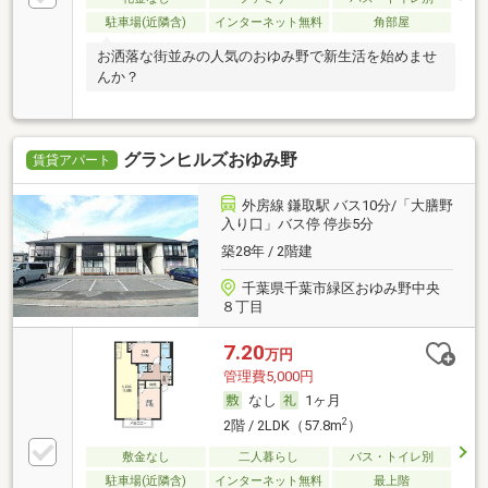
駐車場(近隣含)
インターネット無料
角部屋
お洒落な街並みの人気のおゆみ野で新生活を始めませ
んか？
グランヒルズおゆみ野
賃貸アパート
外房線 鎌取駅 バス10分/「大膳野
入り口」バス停 停歩5分
築28年 / 2階建
千葉県千葉市緑区おゆみ野中央
８丁目
7.20
万円
管理費5,000円
なし
1ヶ月
2
2階 / 2LDK（57.8m
）
敷金なし
二人暮らし
バス・トイレ別
駐車場(近隣含)
インターネット無料
最上階