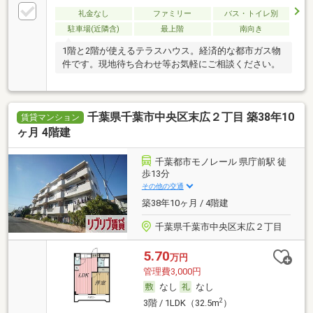
礼金なし
ファミリー
バス・トイレ別
駐車場(近隣含)
最上階
南向き
1階と2階が使えるテラスハウス。経済的な都市ガス物
件です。現地待ち合わせ等お気軽にご相談ください。
千葉県千葉市中央区末広２丁目 築38年10
賃貸マンション
ヶ月 4階建
千葉都市モノレール 県庁前駅 徒
歩13分
その他の交通
築38年10ヶ月 / 4階建
千葉県千葉市中央区末広２丁目
5.70
万円
管理費3,000円
なし
なし
2
3階 / 1LDK（32.5m
）