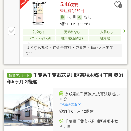
5.46
万円
管理費2,850円
2ヶ月
なし
2
9階 / 1DK（33m
）
礼金なし
更新料なし
一人暮らし
バス・トイレ別
駐車場(近隣含)
駐輪場
ＵＲなら礼金・仲介手数料・更新料・保証人不要で
す！
千葉県千葉市花見川区幕張本郷４丁目 築31
賃貸アパート
年6ヶ月 2階建
京成電鉄千葉線 京成幕張駅 徒歩
13分
その他の交通
築31年6ヶ月 / 2階建
千葉県千葉市花見川区幕張本郷
４丁目