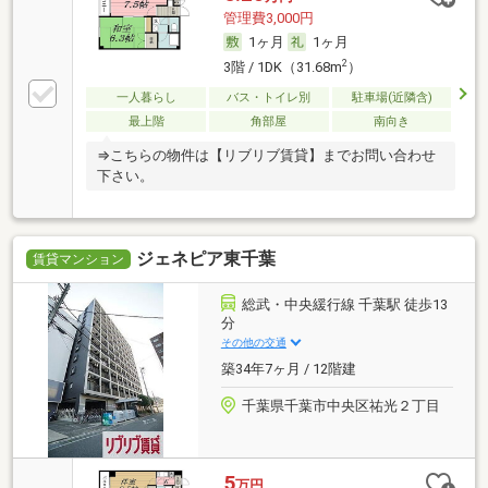
管理費3,000円
1ヶ月
1ヶ月
2
3階 / 1DK（31.68m
）
一人暮らし
バス・トイレ別
駐車場(近隣含)
最上階
角部屋
南向き
⇒こちらの物件は【リブリブ賃貸】までお問い合わせ
下さい。
ジェネピア東千葉
賃貸マンション
総武・中央緩行線 千葉駅 徒歩13
分
その他の交通
築34年7ヶ月 / 12階建
千葉県千葉市中央区祐光２丁目
5
万円