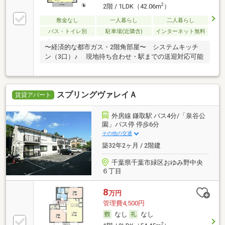
2
2階 / 1LDK（42.06m
）
敷金なし
一人暮らし
二人暮らし
バス・トイレ別
駐車場(近隣含)
インターネット無料
〜経済的な都市ガス・2階角部屋〜 システムキッチ
ン（3口）♪ 現地待ち合わせ・駅までの送迎対応可能
スプリングヴァレイＡ
賃貸アパート
外房線 鎌取駅 バス4分/「泉谷公
園」バス停 停歩6分
その他の交通
築32年2ヶ月 / 2階建
千葉県千葉市緑区おゆみ野中央
６丁目
8
万円
管理費4,500円
なし
なし
2