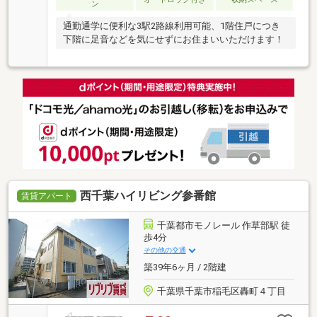
ン
通勤通学に便利な3駅2路線利用可能、1階住戸につき
下階に足音などを気にせずにお住まいいただけます！
西千葉ハイリビング参番館
賃貸アパート
千葉都市モノレール 作草部駅 徒
歩4分
その他の交通
築39年6ヶ月 / 2階建
千葉県千葉市稲毛区轟町４丁目