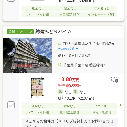
1階 / 2LDK（54.45m
）
礼金なし
敷金なし
二人暮らし
バス・トイレ別
駐車場(近隣含)
インターネット無料
総建みどりハイム
賃貸マンション
京成千葉線 みどり台駅 徒歩7分
その他の交通
築37年3ヶ月 / 9階建
千葉県千葉市稲毛区緑町２
13.80
万円
管理費8,000円
なし
なし
2
8階 / 3LDK（62.37m
）
礼金なし
敷金なし
ファミリー
バス・トイレ別
駐車場(近隣含)
ペット相談可
⇒こちらの物件は【リブリブ賃貸】までお問い合わせ
下さい。