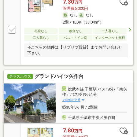
7.30
万円
管理費6,000円
なし
なし
2
2階 / 1LDK（33.04m
）
礼金なし
敷金なし
一人暮らし
二人暮らし
バス・トイレ別
インターネット無料
⇒こちらの物件は【リブリブ賃貸】までお問い合わせ
下さい。
グランドハイツ矢作台
テラスハウス
総武本線 千葉駅 バス18分/「南矢
作」バス停 停歩1分
その他の交通
築38年8ヶ月 / 2階建
千葉県千葉市中央区矢作町
7.80
万円