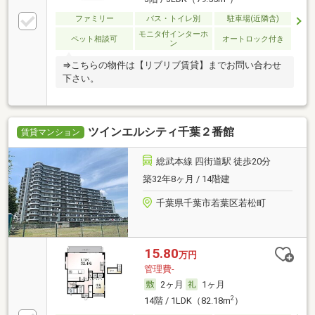
ファミリー
バス・トイレ別
駐車場(近隣含)
モニタ付インターホ
ペット相談可
オートロック付き
ン
⇒こちらの物件は【リブリブ賃貸】までお問い合わせ
下さい。
ツインエルシティ千葉２番館
賃貸マンション
総武本線 四街道駅 徒歩20分
築32年8ヶ月 / 14階建
千葉県千葉市若葉区若松町
15.80
万円
管理費-
2ヶ月
1ヶ月
2
14階 / 1LDK（82.18m
）