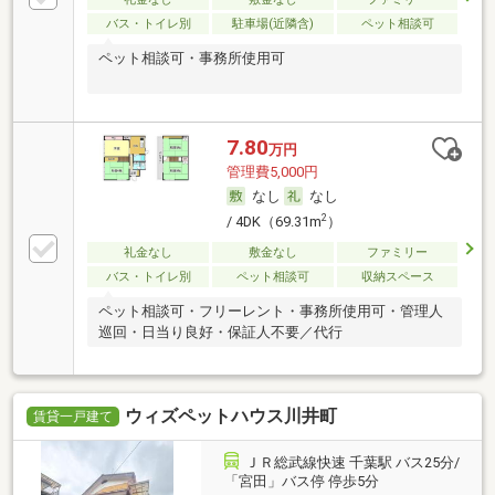
バス・トイレ別
駐車場(近隣含)
ペット相談可
ペット相談可・事務所使用可
7.80
万円
管理費5,000円
なし
なし
2
/ 4DK（69.31m
）
礼金なし
敷金なし
ファミリー
バス・トイレ別
ペット相談可
収納スペース
ペット相談可・フリーレント・事務所使用可・管理人
巡回・日当り良好・保証人不要／代行
ウィズペットハウス川井町
賃貸一戸建て
ＪＲ総武線快速 千葉駅 バス25分/
「宮田」バス停 停歩5分