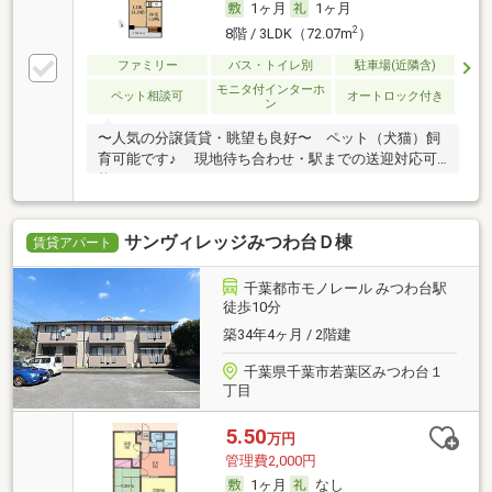
1ヶ月
1ヶ月
2
8階 / 3LDK（72.07m
）
ファミリー
バス・トイレ別
駐車場(近隣含)
モニタ付インターホ
ペット相談可
オートロック付き
ン
〜人気の分譲賃貸・眺望も良好〜 ペット（犬猫）飼
育可能です♪ 現地待ち合わせ・駅までの送迎対応可
能
サンヴィレッジみつわ台Ｄ棟
賃貸アパート
千葉都市モノレール みつわ台駅
徒歩10分
築34年4ヶ月 / 2階建
千葉県千葉市若葉区みつわ台１
丁目
5.50
万円
管理費2,000円
1ヶ月
なし