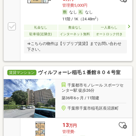
管理費5,000円
なし
なし
2
11階 / 1K（24.48m
）
礼金なし
敷金なし
一人暮らし
駐車場(近隣含)
インターネット無料
オートロック付き
⇒こちらの物件は【リブリブ賃貸】までお問い合わせ
下さい。
ヴィルフォーレ稲毛１番館８０４号室
賃貸マンション
千葉都市モノレール スポーツセ
ンター駅 徒歩26分
築36年6ヶ月 / 11階建
千葉県千葉市稲毛区長沼原町
13
万円
管理費-