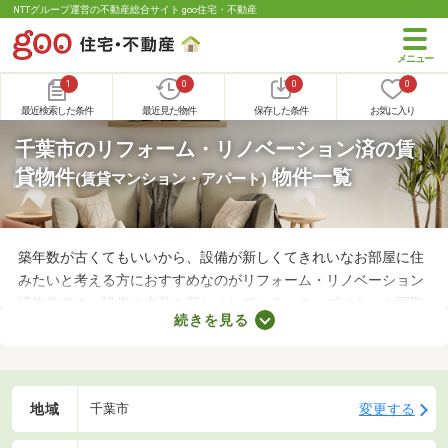
NTTグループ運営の不動産総合サイト goo住宅・不動産
1
0
0
0
最近検索した条件
最近見た物件
保存した条件
お気に入り
千葉市のリフォーム・リノベーション済の賃
貸物件
物件一覧
(賃貸マンション・アパート)
築年数が古くてもいいから、設備が新しくてきれいなお部屋に住
みたいと考える方におすすめなのがリフォーム・リノベーション
済物件です。設備や内装を新しくしている・ニーズにあった間取
続きを見る
りに変えているなど、住みやすさが格段にアップしていることが
魅力。ここで紹介するリフォーム・リノベーション済物件を見比
べて、気になるお部屋を見つけましょう。
地域
変更する
千葉市