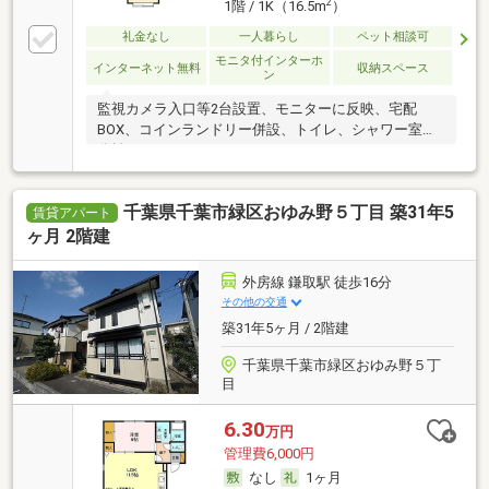
2
1階 / 1K（16.5m
）
礼金なし
一人暮らし
ペット相談可
モニタ付インターホ
インターネット無料
収納スペース
ン
監視カメラ入口等2台設置、モニターに反映、宅配
BOX、コインランドリー併設、トイレ、シャワー室を
分離
千葉県千葉市緑区おゆみ野５丁目 築31年5
賃貸アパート
ヶ月 2階建
外房線 鎌取駅 徒歩16分
その他の交通
築31年5ヶ月 / 2階建
千葉県千葉市緑区おゆみ野５丁
目
6.30
万円
管理費6,000円
なし
1ヶ月