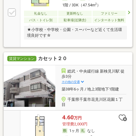
2
1階 / 3DK（47.54m
）
礼金なし
更新料なし
ファミリー
バス・トイレ別
駐車場(近隣含)
インターネット無料
★小学校・中学校・公園・スーパーなど近くて生活環
境良好です☆
カセット２０
賃貸マンション
総武・中央緩行線 新検見川駅 徒
歩3分
その他の交通
築38年6ヶ月 / 地上3階地下1階建
千葉県千葉市花見川区花園１丁
目
4.60
万円
管理費2,000円
1ヶ月
なし