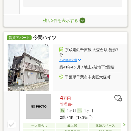
残り3件を表示する
今関ハイツ
賃貸アパート
京成電鉄千原線 大森台駅 徒歩7
分
その他の交通
築41年4ヶ月 / 地上2階地下2階建
千葉県千葉市中央区大森町
4
万円
管理費-
1ヶ月
1ヶ月
2
2階 / 1K（17.39m
）
一人暮らし
最上階
収納スペース