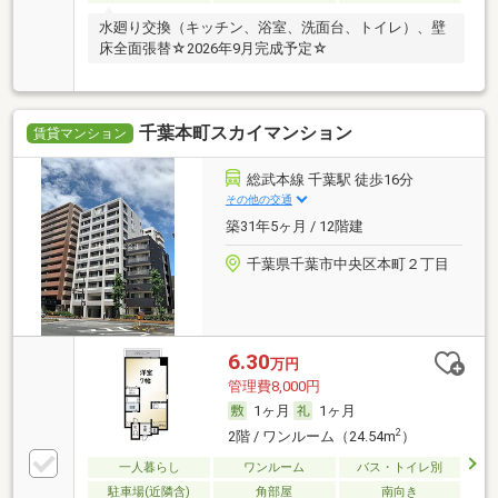
水廻り交換（キッチン、浴室、洗面台、トイレ）、壁
床全面張替☆2026年9月完成予定☆
千葉本町スカイマンション
賃貸マンション
総武本線 千葉駅 徒歩16分
その他の交通
築31年5ヶ月 / 12階建
千葉県千葉市中央区本町２丁目
6.30
万円
管理費8,000円
1ヶ月
1ヶ月
2
2階 / ワンルーム（24.54m
）
一人暮らし
ワンルーム
バス・トイレ別
駐車場(近隣含)
角部屋
南向き