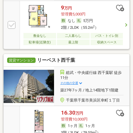
9
万円
管理費5,000円
なし
5万円
2
2階 / 2LDK（55.2m
）
敷金なし
二人暮らし
バス・トイレ別
駐車場(近隣含)
最上階
収納スペース
リーベスト西千葉
賃貸マンション
総武・中央緩行線 西千葉駅 徒歩
11分
その他の交通
築27年7ヶ月 / 地上14階地下1階建
千葉県千葉市美浜区幸町１丁目
16.30
万円
管理費10,000円
1ヶ月
1ヶ月
2
3階 / 3LDK（79.55m
）