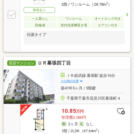
2
2階 / ワンルーム（28.78m
）
動画あり
一人暮らし
ワンルーム
オートロック付き
駐輪場
室内洗濯機置き場
エアコン付き
分譲タイプ
ＵＲ幕張四丁目
賃貸マンション
ＪＲ総武線 幕張駅 徒歩16分
その他の交通
築41年5ヶ月 / 5階建
千葉県千葉市花見川区幕張町４
10.85
万円
管理費2,580円
2ヶ月
なし
2
1階 / 2LDK（67.64m
）