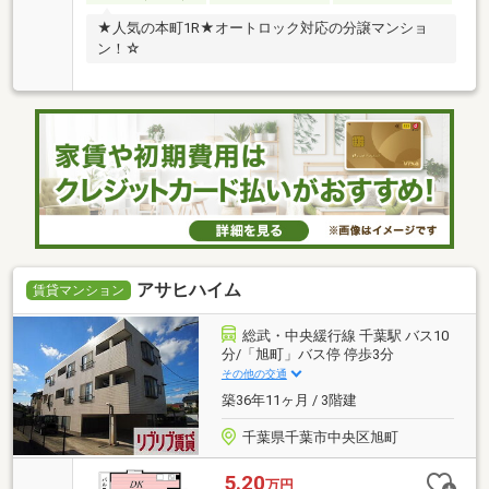
★人気の本町1R★オートロック対応の分譲マンショ
ン！☆
アサヒハイム
賃貸マンション
総武・中央緩行線 千葉駅 バス10
分/「旭町」バス停 停歩3分
その他の交通
築36年11ヶ月 / 3階建
千葉県千葉市中央区旭町
5.20
万円