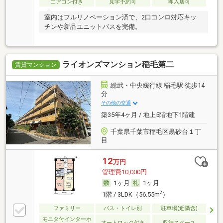
エアコン付き
見学予約可
即入居可
室内はフルリノベーション済で、2口コンロ対応キッ
チンや新品ユニットバスを完備。
ライオンズマンション稲毛第二
賃貸マンション
総武・中央緩行線 稲毛駅 徒歩14
分
その他の交通
築35年4ヶ月 / 地上5階地下1階建
千葉県千葉市稲毛区黒砂台１丁
目
12
万円
管理費10,000円
1ヶ月
1ヶ月
2
1階 / 3LDK（56.55m
）
ファミリー
バス・トイレ別
駐車場(近隣含)
モニタ付インターホ
オートロック付き
収納スペース