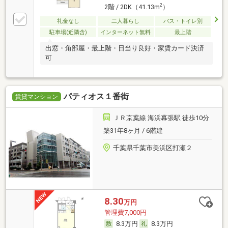
2
2階 / 2DK（41.13m
）
礼金なし
二人暮らし
バス・トイレ別
駐車場(近隣含)
インターネット無料
最上階
出窓・角部屋・最上階・日当り良好・家賃カード決済
可
パティオス１番街
賃貸マンション
ＪＲ京葉線 海浜幕張駅 徒歩10分
築31年8ヶ月 / 6階建
千葉県千葉市美浜区打瀬２
8.30
万円
管理費7,000円
8.3万円
8.3万円