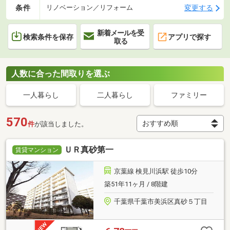
条件
変更する
リノベーション／リフォーム
新着メールを受
検索条件を保存
アプリで探す
取る
人数に合った間取りを選ぶ
一人暮らし
二人暮らし
ファミリー
570
件
が該当しました。
ＵＲ真砂第一
賃貸マンション
京葉線 検見川浜駅 徒歩10分
築51年11ヶ月 / 8階建
千葉県千葉市美浜区真砂５丁目