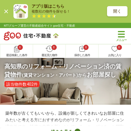
アプリ版はこちら
開く
複数社の物件を探せる！
NTTグループ運営の不動産総合サイト goo住宅・不動産
0
0
0
0
最近検索した条件
最近見た物件
保存した条件
お気に入り
高知県のリフォーム・リノベーション済の賃
貸物件
お部屋探し
(賃貸マンション・アパート)
から
該当物件数402件
築年数が古くてもいいから、設備が新しくてきれいなお部屋に住
みたいと考える方におすすめなのがリフォーム・リノベーション
済物件です。設備や内装を新しくしている・ニーズにあった間取