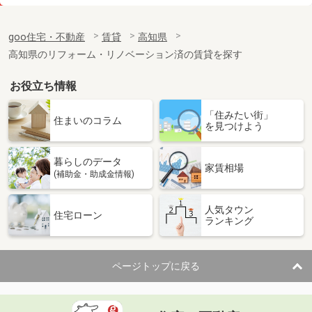
価 格
5万円
住 所
高知県高知市高須２丁目
goo住宅・不動産
賃貸
高知県
専有面積
46.34m²
高知県のリフォーム・リノベーション済の賃貸を探す
間取り
2DK
お役立ち情報
高知県高知市鴨部
「住みたい街」
価 格
6.30万円
住まいのコラム
を見つけよう
住 所
高知県高知市鴨部
専有面積
61.16m²
暮らしのデータ
間取り
2LDK
家賃相場
(補助金・助成金情報)
高知県高知市神田
人気タウン
住宅ローン
ランキング
価 格
3.50万円
住 所
高知県高知市神田
専有面積
28.85m²
ページトップに戻る
間取り
2K
高知県高知市高須２丁目