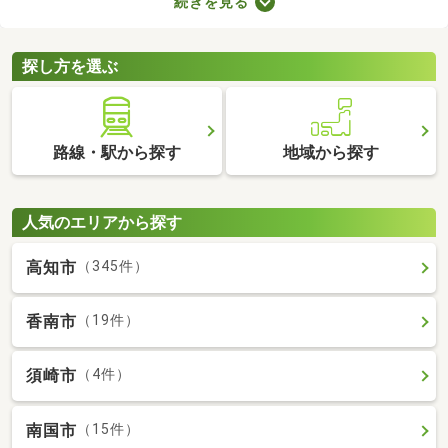
続きを見る
りに変えているなど、住みやすさが格段にアップしていることが
魅力。ここで紹介するリフォーム・リノベーション済物件を見比
べて、気になるお部屋を見つけましょう。
探し方を選ぶ
路線・駅から探す
地域から探す
人気のエリアから探す
高知市
（345件）
香南市
（19件）
須崎市
（4件）
南国市
（15件）