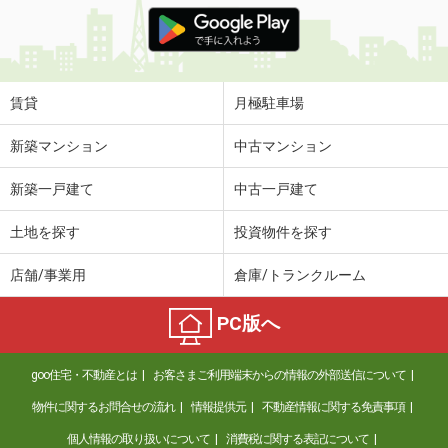
価 格
5万円
住 所
高知県高知市若草町
専有面積
31.02m²
間取り
1K
賃貸
月極駐車場
高知県高知市百石町３
新築マンション
中古マンション
価 格
3.80万円
新築一戸建て
中古一戸建て
住 所
高知県高知市百石町３
専有面積
19.87m²
土地を探す
投資物件を探す
間取り
1K
店舗/事業用
倉庫/トランクルーム
高知県高知市百石町３
PC版へ
価 格
3.80万円
住 所
高知県高知市百石町３
goo住宅・不動産とは
お客さまご利用端末からの情報の外部送信について
専有面積
19.87m²
間取り
1K
物件に関するお問合せの流れ
情報提供元
不動産情報に関する免責事項
個人情報の取り扱いについて
消費税に関する表記について
高知県高知市北久保