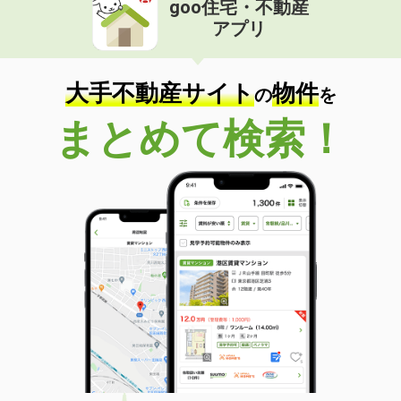
goo住宅・不動産
価 格
5.50万円
アプリ
住 所
高知県高知市高須２丁目
専有面積
66.77m²
間取り
3LDK
大手不動産サイト
物件
の
を
高知県高知市若草町
まとめて検索！
価 格
3.20万円
住 所
高知県高知市若草町
専有面積
21.6m²
間取り
2K
高知県高知市南宝永町
価 格
6.20万円
住 所
高知県高知市南宝永町
専有面積
42.2m²
間取り
1LDK
高知県高知市若草町