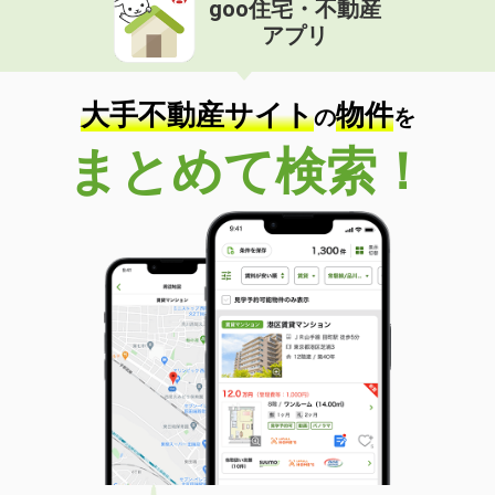
goo住宅・不動産
価 格
4万円
アプリ
住 所
三重県津市島崎町
専有面積
45.9m²
間取り
2LDK
大手不動産サイト
物件
の
を
三重県四日市市天カ須賀４丁目
まとめて検索！
価 格
4.60万円
住 所
三重県四日市市天カ須賀４丁目
専有面積
30.03m²
間取り
1K
三重県四日市市日永東３
価 格
3.90万円
住 所
三重県四日市市日永東３
専有面積
26.71m²
間取り
1K
三重県津市江戸橋３丁目