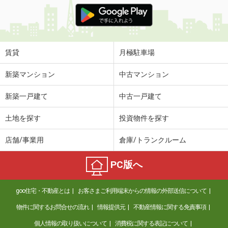
価 格
1.50万円
住 所
三重県津市江戸橋３丁目
専有面積
20m²
間取り
1K
賃貸
月極駐車場
三重県津市江戸橋３丁目
新築マンション
中古マンション
価 格
1.40万円
新築一戸建て
中古一戸建て
住 所
三重県津市江戸橋３丁目
専有面積
20m²
土地を探す
投資物件を探す
間取り
1K
店舗/事業用
倉庫/トランクルーム
三重県津市南丸之内
PC版へ
価 格
8.40万円
住 所
三重県津市南丸之内
goo住宅・不動産とは
お客さまご利用端末からの情報の外部送信について
専有面積
59.52m²
間取り
2LDK
物件に関するお問合せの流れ
情報提供元
不動産情報に関する免責事項
個人情報の取り扱いについて
消費税に関する表記について
三重県津市河芸町上野