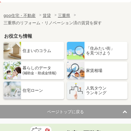
価 格
5.20万円
住 所
三重県鈴鹿市若松西５
goo住宅・不動産
賃貸
三重県
専有面積
45.06m²
三重県のリフォーム・リノベーション済の賃貸を探す
間取り
1LDK
お役立ち情報
三重県鈴鹿市三日市町
「住みたい街」
価 格
3.60万円
住まいのコラム
を見つけよう
住 所
三重県鈴鹿市三日市町
専有面積
30.03m²
暮らしのデータ
間取り
1K
家賃相場
(補助金・助成金情報)
三重県津市末広町
人気タウン
住宅ローン
ランキング
価 格
3.30万円
住 所
三重県津市末広町
専有面積
29.7m²
ページトップに戻る
間取り
1K
三重県津市島崎町