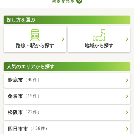
続きを見る
りに変えているなど、住みやすさが格段にアップしていることが
魅力。ここで紹介するリフォーム・リノベーション済物件を見比
べて、気になるお部屋を見つけましょう。
探し方を選ぶ
路線・駅から探す
地域から探す
人気のエリアから探す
鈴鹿市
（40件）
桑名市
（19件）
松阪市
（22件）
四日市市
（158件）