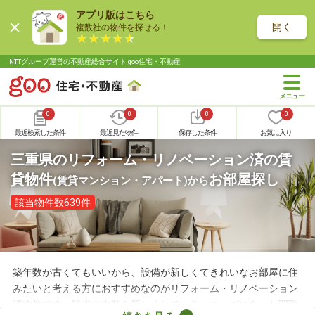
アプリ版はこちら
開く
複数社の物件を探せる！
NTTグループ運営の不動産総合サイト goo住宅・不動産
0
0
0
0
最近検索した条件
最近見た物件
保存した条件
お気に入り
三重県のリフォーム・リノベーション済の賃
貸物件
お部屋探し
(賃貸マンション・アパート)
から
該当物件数639件
築年数が古くてもいいから、設備が新しくてきれいなお部屋に住
みたいと考える方におすすめなのがリフォーム・リノベーション
済物件です。設備や内装を新しくしている・ニーズにあった間取