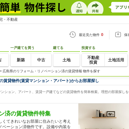
住宅・不動産
0
最近見た物件
保
一戸建てを買う
建てる
投資する
不動産
古
新築
中古
土地
土地活用
投資
>
広島県のリフォーム・リノベーション済の賃貸情報 物件を探す
の賃貸物件(賃貸マンション・アパート)からお部屋探し
ンション、アパート、賃貸一戸建てなどの賃貸物件を簡単検索。理想の部屋探しをg
ン済の賃貸物件特集
しくてきれいなお部屋に住みたいと考え
ノベーション済物件です。設備や内装を