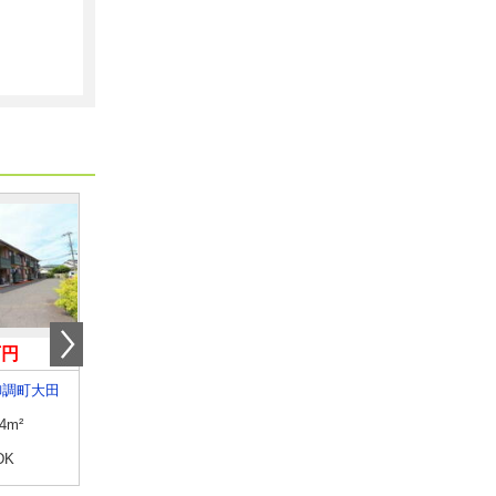
万円
5万円
6.50万円
御調町大田
広島県広島市安佐南区西原４
広島県福山市東深津町
.4m²
専有面積
56.65m²
専有面積
33.62m²
DK
間取り
3DK
間取り
1LDK