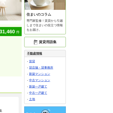
住まいのコラム
専門家監修！賃貸から引越
しまで住まいの役立つ情報
をお届け。
31,460
件
賃貸用語集
不動産情報
賃貸
貸店舗・貸事務所
新築マンション
中古マンション
新築一戸建て
中古一戸建て
土地
集