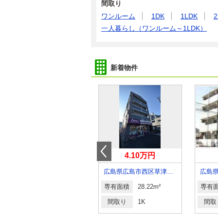
間取り
ワンルーム
1DK
1LDK
2
一人暮らし（ワンルーム～1LDK）
新着物件
3.80万円
4.10万円
広島県広島市西区庚午北３丁目
広島県広島市西区草津東１丁目
専有面積
22.87m²
専有面積
28.22m²
専有
間取り
1K
間取り
1K
間取