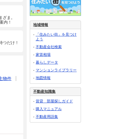
まざま。
ご案内！
地域情報
「住みたい街」を見つけ
よう
待つだけ！
不動産会社検索
家賃相場
暮らしデータ
マンションライブラリー
地図情報
主物件
不動産知識集
賃貸 部屋探しガイド
購入マニュアル
不動産用語集