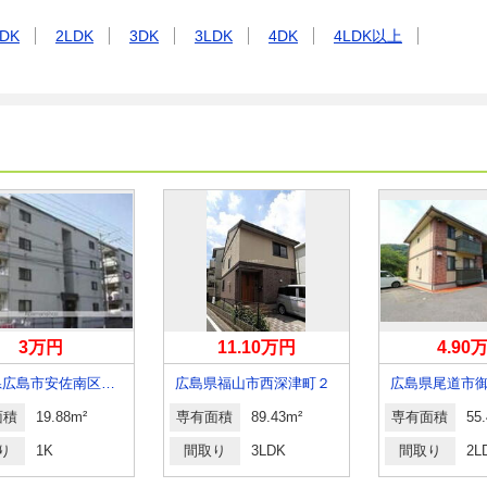
DK
2LDK
3DK
3LDK
4DK
4LDK以上
3万円
11.10万円
4.90
広島県広島市安佐南区伴東５丁目
広島県福山市西深津町２
広島県尾道市
面積
19.88m²
専有面積
89.43m²
専有面積
55
り
1K
間取り
3LDK
間取り
2L