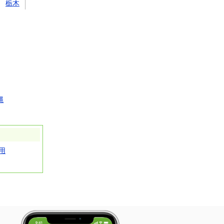
栃木
縄
用