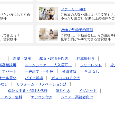
ファミリー向け
りたい方におすすめ
ご家族の人数や形によりご要望もさ
物件
ゆったり過ごせる3K以上の物件を
Webで見学予約可能
してみよう！
予約後は、不動産会社からの連絡を
、賃貸物件
見学予約がWebでできる賃貸物件
なし
新築・築浅
駅近・駅５分以内
駐車場付き
楽器相談可
ルームシェア（二人入居可）
フリーレント
貸
アパート
一戸建て・一軒家
分譲賃貸
礼金なし
オール電化
バイク置場
ガスコンロ２クチ
料なし
リフォーム・リノベーション済
保証人不要・保証人代行
家具付き
メゾネット
ターネット無料
エアコン付き
シニア・高齢者向け