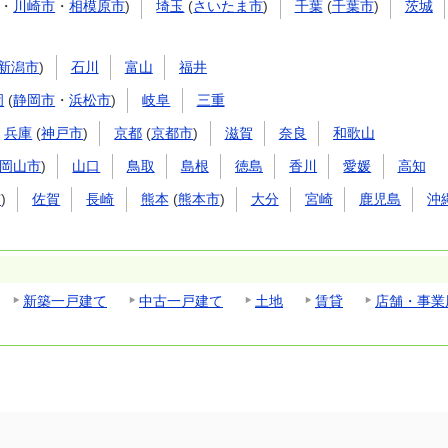
・
川崎市
・
相模原市
)
埼玉
(
さいたま市
)
千葉
(
千葉市
)
茨城
新潟市
)
石川
富山
福井
岡
(
静岡市
・
浜松市
)
岐阜
三重
兵庫
(
神戸市
)
京都
(
京都市
)
滋賀
奈良
和歌山
岡山市
)
山口
鳥取
島根
徳島
香川
愛媛
高知
市
)
佐賀
長崎
熊本
(
熊本市
)
大分
宮崎
鹿児島
沖
新築一戸建て
中古一戸建て
土地
賃貸
店舗・事業