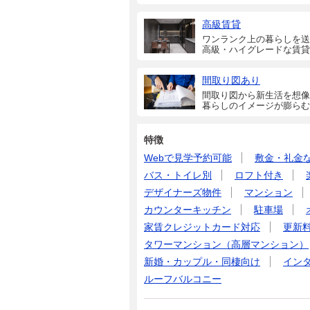
高級賃貸
ワンランク上の暮らしを送
高級・ハイグレードな賃貸
間取り図あり
間取り図から新生活を想像
暮らしのイメージが膨らむ
特徴
Webで見学予約可能
敷金・礼金
バス・トイレ別
ロフト付き
デザイナーズ物件
マンション
カウンターキッチン
駐車場
家賃クレジットカード対応
更新
タワーマンション（高層マンション）
新婚・カップル・同棲向け
イン
ルーフバルコニー