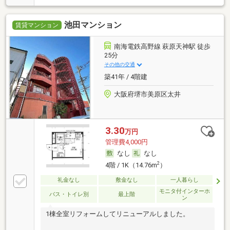
池田マンション
賃貸マンション
南海電鉄高野線 萩原天神駅 徒歩
25分
その他の交通
築41年 / 4階建
大阪府堺市美原区太井
3.30
万円
管理費4,000円
なし
なし
2
4階 / 1K（14.76m
）
礼金なし
敷金なし
一人暮らし
モニタ付インターホ
バス・トイレ別
最上階
ン
1棟全室リフォームしてリニューアルしました。