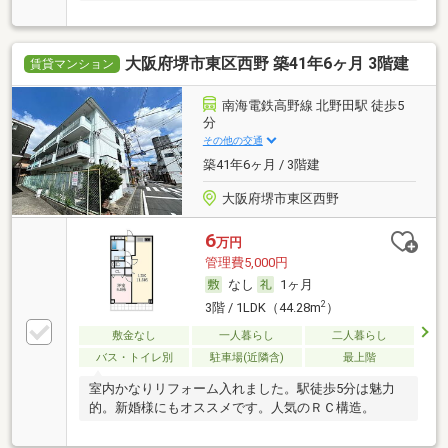
大阪府堺市東区西野 築41年6ヶ月 3階建
賃貸マンション
南海電鉄高野線 北野田駅 徒歩5
分
その他の交通
築41年6ヶ月 / 3階建
大阪府堺市東区西野
6
万円
管理費5,000円
なし
1ヶ月
2
3階 / 1LDK（44.28m
）
敷金なし
一人暮らし
二人暮らし
バス・トイレ別
駐車場(近隣含)
最上階
室内かなりリフォーム入れました。駅徒歩5分は魅力
的。新婚様にもオススメです。人気のＲＣ構造。