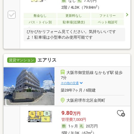
なし
7.5万円
2
2階 / 4LDK（79.84m
）
敷金なし
更新料なし
ファミリー
バス・トイレ別
駐車場(近隣含)
ペット相談可
ぴかぴかリフォーム見てください。気持ちいいです
よ！駐車場は小型車のみ使用可能です
エアリス
賃貸マンション
大阪市御堂筋線 なかもず駅 徒歩
7分
その他の交通
築28年7ヶ月 / 6階建
大阪府堺市北区金岡町
9.80
万円
管理費7,000円
1ヶ月
20万円
2
5階 / 3LDK（67m
）