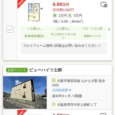
6.80
万円
管理費3,000円
2万円
5万円
2
1階 / 1LDK（40.6m
）
一人暮らし
二人暮らし
バス・トイレ別
モニタ付インターホ
駐車場(近隣含)
収納スペース
ン
フルリフォーム物件♪詳細はお問い合わせください！
ビューハイツ土師
賃貸アパート
大阪市御堂筋線 なかもず駅 徒歩
26分
その他の交通
築42年3ヶ月 / 2階建
大阪府堺市中区土師町１丁