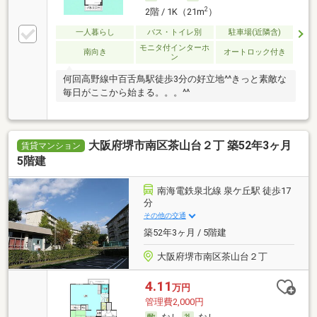
2
2階 / 1K（21m
）
一人暮らし
バス・トイレ別
駐車場(近隣含)
モニタ付インターホ
南向き
オートロック付き
ン
何回高野線中百舌鳥駅徒歩3分の好立地^^きっと素敵な
毎日がここから始まる。。。^^
大阪府堺市南区茶山台２丁 築52年3ヶ月
賃貸マンション
5階建
南海電鉄泉北線 泉ケ丘駅 徒歩17
分
その他の交通
築52年3ヶ月 / 5階建
大阪府堺市南区茶山台２丁
4.11
万円
管理費2,000円