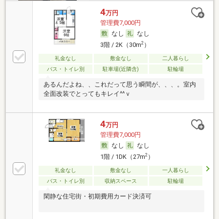
4
万円
管理費7,000円
なし
なし
2
3階 / 2K（30m
）
礼金なし
敷金なし
二人暮らし
バス・トイレ別
駐車場(近隣含)
駐輪場
あるんだよね、、これだって思う瞬間が、、、。室内
全面改装でとってもキレイ^^ｖ
4
万円
管理費7,000円
なし
なし
2
1階 / 1DK（27m
）
礼金なし
敷金なし
一人暮らし
バス・トイレ別
収納スペース
駐輪場
閑静な住宅街・初期費用カード決済可