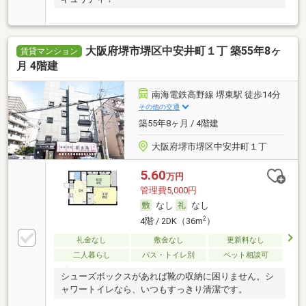
大阪府堺市堺区中安井町１丁 築55年8ヶ
賃貸マンション
月 4階建
南海電鉄高野線 堺東駅 徒歩14分
その他の交通
築55年8ヶ月 / 4階建
大阪府堺市堺区中安井町１丁
5.60
万円
管理費5,000円
なし
なし
2
4階 / 2DK（36m
）
礼金なし
敷金なし
更新料なし
二人暮らし
バス・トイレ別
ペット相談可
シューズボックスがあれば靴の収納に困りません。シ
ャワートイレなら、いつもすっきり清潔です。