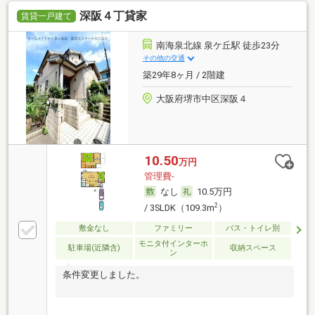
深阪４丁貸家
賃貸一戸建て
南海泉北線 泉ケ丘駅 徒歩23分
その他の交通
築29年8ヶ月 / 2階建
大阪府堺市中区深阪４
10.50
万円
管理費-
なし
10.5万円
2
/ 3SLDK（109.3m
）
敷金なし
ファミリー
バス・トイレ別
モニタ付インターホ
駐車場(近隣含)
収納スペース
ン
条件変更しました。