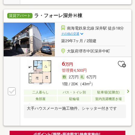
ラ・フォーレ深井Ｈ棟
賃貸アパート
南海電鉄泉北線 深井駅 徒歩18分
その他の交通
築29年7ヶ月 / 2階建
大阪府堺市中区深井中町
6
万円
管理費4,500円
2万円
6万円
2
1階 / 2DK（43m
）
二人暮らし
バス・トイレ別
駐車場(近隣含)
角部屋
駐輪場
室内洗濯機置き場
大手ハウスメーカー施工物件、シャッター付きです