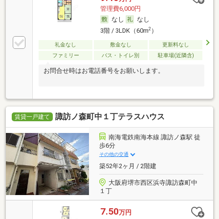
管理費6,000円
なし
なし
2
3階 / 3LDK（60m
）
礼金なし
敷金なし
更新料なし
ファミリー
バス・トイレ別
駐車場(近隣含)
お問合せ時はお電話番号をお願いします。
諏訪ノ森町中１丁テラスハウス
賃貸一戸建て
南海電鉄南海本線 諏訪ノ森駅 徒
歩6分
その他の交通
築52年2ヶ月 / 2階建
大阪府堺市西区浜寺諏訪森町中
１丁
7.50
万円