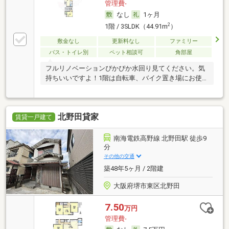
管理費-
なし
1ヶ月
2
1階 / 3SLDK（44.91m
）
敷金なし
更新料なし
ファミリー
バス・トイレ別
ペット相談可
角部屋
フルリノベーションぴかぴか水回り見てください。気
持ちいいですよ！1階は自転車、バイク置き場にお使
いく
北野田貸家
賃貸一戸建て
南海電鉄高野線 北野田駅 徒歩9
分
その他の交通
築48年5ヶ月 / 2階建
大阪府堺市東区北野田
7.50
万円
管理費-