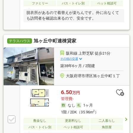
ファミリー
バス・トイレ別
ペット相談可
脱衣所があるので着替えが楽ちんです。外に出なくて
も訪問者を確認出来るので、安全です。
旭ヶ丘中町連棟貸家
テラスハウス
阪和線 上野芝駅 徒歩21分
その他の交通
築38年6ヶ月 / 2階建
大阪府堺市堺区旭ヶ丘中町１丁
6.50
万円
管理費-
なし
1ヶ月
2
1階 / 2DK（35.96m
）
敷金なし
更新料なし
二人暮らし
バス・トイレ別
ペット相談可
角部屋