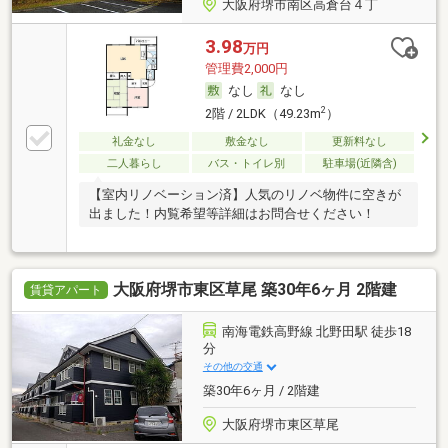
大阪府堺市南区高倉台４丁
3.98
万円
管理費2,000円
なし
なし
2
2階 / 2LDK（49.23m
）
礼金なし
敷金なし
更新料なし
二人暮らし
バス・トイレ別
駐車場(近隣含)
【室内リノベーション済】人気のリノベ物件に空きが
出ました！内覧希望等詳細はお問合せください！
大阪府堺市東区草尾 築30年6ヶ月 2階建
賃貸アパート
南海電鉄高野線 北野田駅 徒歩18
分
その他の交通
築30年6ヶ月 / 2階建
大阪府堺市東区草尾