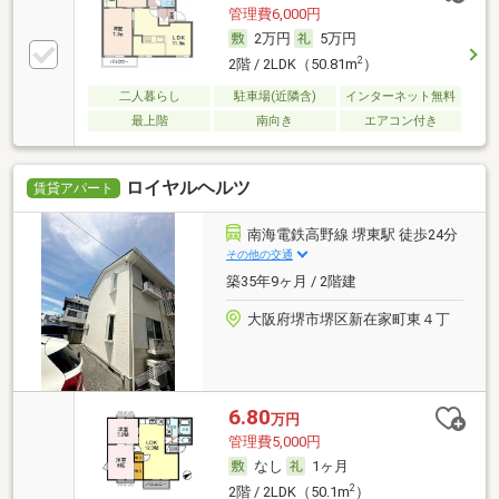
管理費6,000円
2万円
5万円
2
2階 / 2LDK（50.81m
）
二人暮らし
駐車場(近隣含)
インターネット無料
最上階
南向き
エアコン付き
ロイヤルヘルツ
賃貸アパート
南海電鉄高野線 堺東駅 徒歩24分
その他の交通
築35年9ヶ月 / 2階建
大阪府堺市堺区新在家町東４丁
6.80
万円
管理費5,000円
なし
1ヶ月
2
2階 / 2LDK（50.1m
）