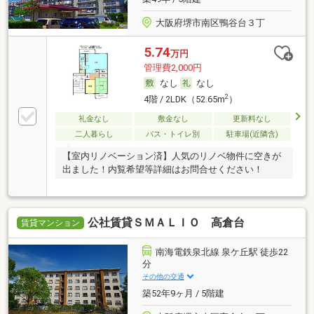
大阪府堺市南区鴨谷台３丁
5.74
万円
管理費2,000円
なし
なし
2
4階 / 2LDK（52.65m
）
礼金なし
敷金なし
更新料なし
二人暮らし
バス・トイレ別
駐車場(近隣含)
【室内リノベーション済】人気のリノベ物件に空きが
出ました！内覧希望等詳細はお問合せください！
公社賃貸ＳＭＡＬＩＯ 高倉台
賃貸マンション
南海電鉄泉北線 泉ケ丘駅 徒歩22
分
その他の交通
築52年9ヶ月 / 5階建