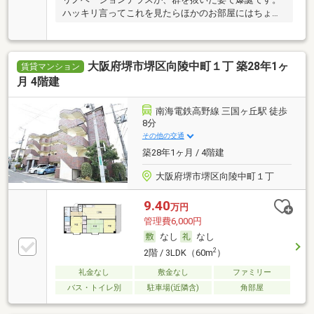
ハッキリ言ってこれを見たらほかのお部屋にはちょっ
と？
大阪府堺市堺区向陵中町１丁 築28年1ヶ
賃貸マンション
月 4階建
南海電鉄高野線 三国ヶ丘駅 徒歩
8分
その他の交通
築28年1ヶ月 / 4階建
大阪府堺市堺区向陵中町１丁
9.40
万円
管理費6,000円
なし
なし
2
2階 / 3LDK（60m
）
礼金なし
敷金なし
ファミリー
バス・トイレ別
駐車場(近隣含)
角部屋