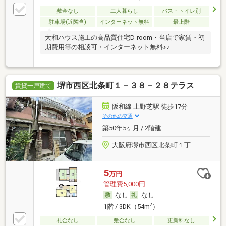
敷金なし
二人暮らし
バス・トイレ別
駐車場(近隣含)
インターネット無料
最上階
大和ハウス施工の高品質住宅D-room・当店で家賃・初
期費用等の相談可・インターネット無料♪♪
堺市西区北条町１－３８－２８テラス
賃貸一戸建て
阪和線 上野芝駅 徒歩17分
その他の交通
築50年5ヶ月 / 2階建
大阪府堺市西区北条町１丁
5
万円
管理費5,000円
なし
なし
2
1階 / 3DK（54m
）
礼金なし
敷金なし
更新料なし