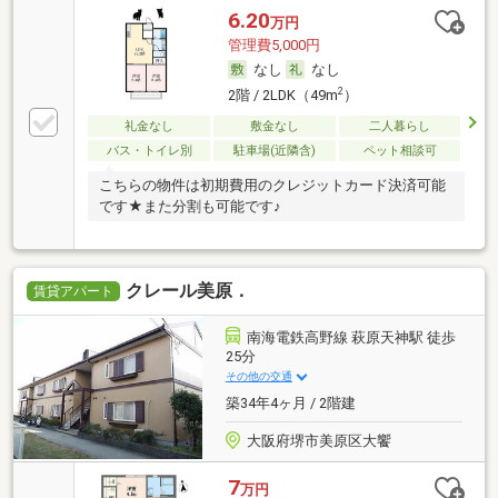
6.20
万円
管理費5,000円
なし
なし
2
2階 / 2LDK（49m
）
礼金なし
敷金なし
二人暮らし
バス・トイレ別
駐車場(近隣含)
ペット相談可
こちらの物件は初期費用のクレジットカード決済可能
です★また分割も可能です♪
クレール美原．
賃貸アパート
南海電鉄高野線 萩原天神駅 徒歩
25分
その他の交通
築34年4ヶ月 / 2階建
大阪府堺市美原区大饗
7
万円