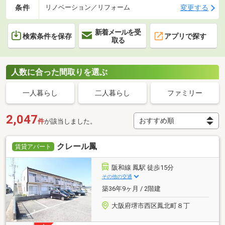
条件
変更する
リノベーション／リフォーム
新着メールを受
検索条件を保存
アプリで探す
取る
人数に合った間取りを選ぶ
一人暮らし
二人暮らし
ファミリー
2,047
件
が該当しました。
クレール鳳
賃貸アパート
阪和線 鳳駅 徒歩15分
その他の交通
築36年9ヶ月 / 2階建
大阪府堺市西区鳳北町８丁