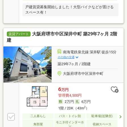
戸建賃貸募集開始しました！大型バイクなどが置ける
スペース有！
大阪府堺市中区深井中町 築29年7ヶ月 2階
賃貸アパート
建
南海電鉄泉北線 深井駅 徒歩15分
その他の交通
築29年7ヶ月 / 2階建
大阪府堺市中区深井中町
6
万円
管理費4,500円
2万円
6万円
2
1階 / 2DK（43m
）
二人暮らし
バス・トイレ別
駐車場(近隣含)
モニタ付インターホ
角部屋
収納スペース
ン