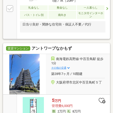
1階 / 1K（20m
）
礼金なし
敷金なし
一人暮らし
モニタ付インターホ
バス・トイレ別
南向き
ン
日当り良好・閑静な住宅街・保証人不要／代行
アントワープなかもず
賃貸マンション
南海電鉄高野線 中百舌鳥駅 徒歩
1分
その他の交通
築28年7ヶ月 / 10階建
大阪府堺市北区中百舌鳥町５丁
5
万円
管理費6,000円
2万円
8万円