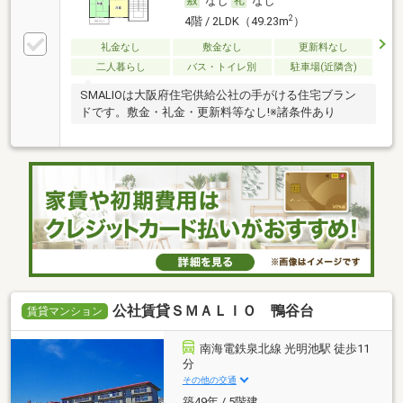
なし
なし
2
4階 / 2LDK（49.23m
）
礼金なし
敷金なし
更新料なし
二人暮らし
バス・トイレ別
駐車場(近隣含)
SMALIOは大阪府住宅供給公社の手がける住宅ブラン
ドです。敷金・礼金・更新料等なし!※諸条件あり
公社賃貸ＳＭＡＬＩＯ 鴨谷台
賃貸マンション
南海電鉄泉北線 光明池駅 徒歩11
分
その他の交通
築49年 / 5階建