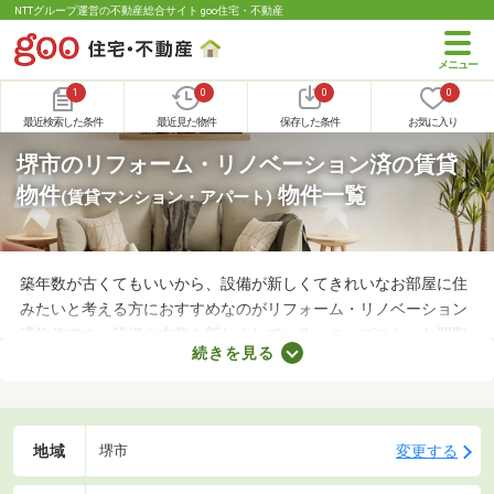
NTTグループ運営の不動産総合サイト goo住宅・不動産
1
0
0
0
最近検索した条件
最近見た物件
保存した条件
お気に入り
堺市のリフォーム・リノベーション済の賃貸
物件
物件一覧
(賃貸マンション・アパート)
築年数が古くてもいいから、設備が新しくてきれいなお部屋に住
みたいと考える方におすすめなのがリフォーム・リノベーション
済物件です。設備や内装を新しくしている・ニーズにあった間取
続きを見る
りに変えているなど、住みやすさが格段にアップしていることが
魅力。ここで紹介するリフォーム・リノベーション済物件を見比
べて、気になるお部屋を見つけましょう。
地域
変更する
堺市