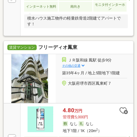
モニタ付インターホ
インターネット無料
南向き
ン
積水ハウス施工物件の軽量鉄骨造2階建てアパートで
す！
フリーディオ鳳東
賃貸マンション
ＪＲ阪和線 鳳駅 徒歩9分
その他の交通
築35年4ヶ月 / 地上5階地下1階建
大阪府堺市西区鳳東町７
4.80
万円
管理費5,000円
なし
なし
2
地下1階 / 1K（20m
）