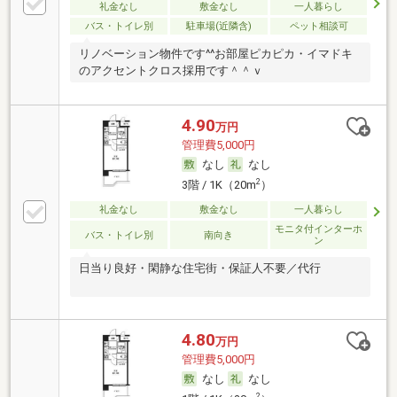
礼金なし
敷金なし
一人暮らし
バス・トイレ別
駐車場(近隣含)
ペット相談可
リノベーション物件です^^お部屋ピカピカ・イマドキ
のアクセントクロス採用です＾＾ｖ
4.90
万円
管理費5,000円
なし
なし
2
3階 / 1K（20m
）
礼金なし
敷金なし
一人暮らし
モニタ付インターホ
バス・トイレ別
南向き
ン
日当り良好・閑静な住宅街・保証人不要／代行
4.80
万円
管理費5,000円
なし
なし
2