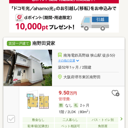
南野田貸家
賃貸一戸建て
南海電鉄高野線 狭山駅 徒歩5分
その他の交通
築52年1ヶ月 / 2階建
大阪府堺市東区南野田
9.50
万円
管理費-
なし
2ヶ月
2
1階 / 2LDK（80m
）
敷金なし
二人暮らし
バス・トイレ別
駐車場(近隣含)
ペット相談可
角部屋