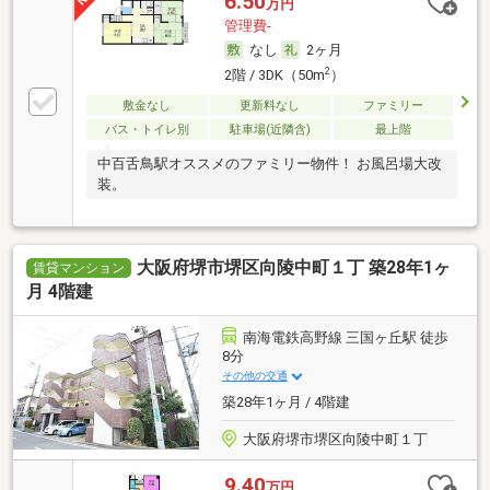
6.50
万円
管理費-
なし
2ヶ月
2
2階 / 3DK（50m
）
敷金なし
更新料なし
ファミリー
バス・トイレ別
駐車場(近隣含)
最上階
中百舌鳥駅オススメのファミリー物件！ お風呂場大改
装。
大阪府堺市堺区向陵中町１丁 築28年1ヶ
賃貸マンション
月 4階建
南海電鉄高野線 三国ヶ丘駅 徒歩
8分
その他の交通
築28年1ヶ月 / 4階建
大阪府堺市堺区向陵中町１丁
9.40
万円