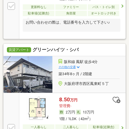
更新料なし
ファミリー
バス・トイレ別
駐車場(近隣含)
角部屋
オートロック付き
お問い合わせの際は、電話番号を入力して下さい♪
グリーンハイツ・シバ
賃貸アパート
阪和線 鳳駅 徒歩4分
その他の交通
築34年8ヶ月 / 2階建
大阪府堺市西区鳳東町５丁
8.50
万円
管理費-
2万円
13万円
2
1階 / 1LDK（42m
）
一人暮らし
二人暮らし
駐車場(近隣含)