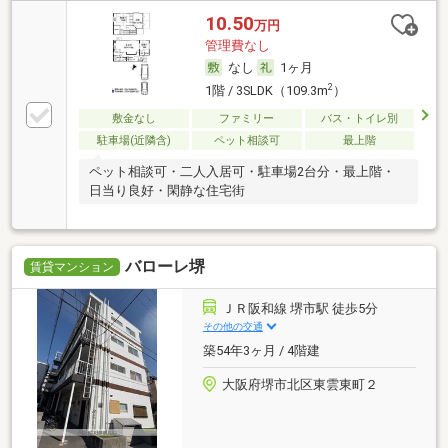
10.50
万円
管理費なし
なし
1ヶ月
2
1階 / 3SLDK（109.3m
）
敷金なし
ファミリー
バス・トイレ別
駐車場(近隣含)
ペット相談可
最上階
ペット相談可・二人入居可・駐車場2台分・最上階・
日当り良好・閑静な住宅街
バローレ堺
賃貸マンション
ＪＲ阪和線 堺市駅 徒歩5分
その他の交通
築54年3ヶ月 / 4階建
大阪府堺市北区東雲東町２