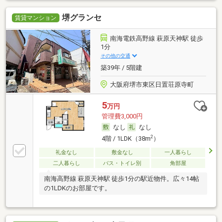
堺グランセ
賃貸マンション
南海電鉄高野線 萩原天神駅 徒歩
1分
その他の交通
築39年 / 5階建
大阪府堺市東区日置荘原寺町
5
万円
管理費3,000円
なし
なし
2
4階 / 1LDK（38m
）
礼金なし
敷金なし
一人暮らし
二人暮らし
バス・トイレ別
角部屋
南海高野線 萩原天神駅 徒歩1分の駅近物件。広々14帖
の1LDKのお部屋です。