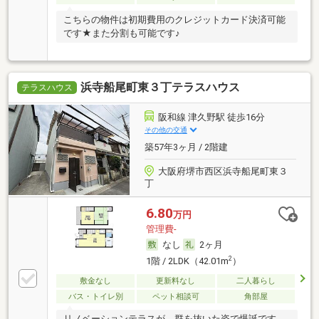
こちらの物件は初期費用のクレジットカード決済可能
です★また分割も可能です♪
浜寺船尾町東３丁テラスハウス
テラスハウス
阪和線 津久野駅 徒歩16分
その他の交通
築57年3ヶ月 / 2階建
大阪府堺市西区浜寺船尾町東３
丁
6.80
万円
管理費-
なし
2ヶ月
2
1階 / 2LDK（42.01m
）
敷金なし
更新料なし
二人暮らし
バス・トイレ別
ペット相談可
角部屋
リノベーションテラスが、群を抜いた姿で爆誕です。