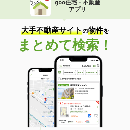
goo住宅・不動産
アプリ
価 格
8.40万円
住 所
大阪府大阪市淀川区西三国１丁目
専有面積
25.66m²
大手不動産サイト
物件
の
を
間取り
1K
まとめて検索！
大阪府大阪市西区阿波座１丁目
価 格
12.10万円
住 所
大阪府大阪市西区阿波座１丁目
専有面積
31.01m²
間取り
1LDK
大阪府大阪市東成区東中本２
価 格
8万円
住 所
大阪府大阪市東成区東中本２
専有面積
19.87m²
間取り
1K