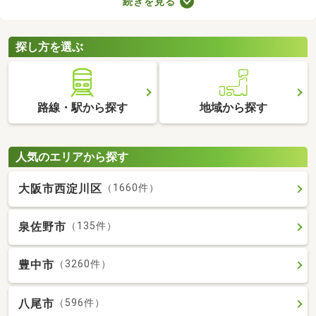
続きを見る
りに変えているなど、住みやすさが格段にアップしていることが
魅力。ここで紹介するリフォーム・リノベーション済物件を見比
べて、気になるお部屋を見つけましょう。
探し方を選ぶ
路線・駅から探す
地域から探す
人気のエリアから探す
大阪市西淀川区
（1660件）
泉佐野市
（135件）
豊中市
（3260件）
八尾市
（596件）