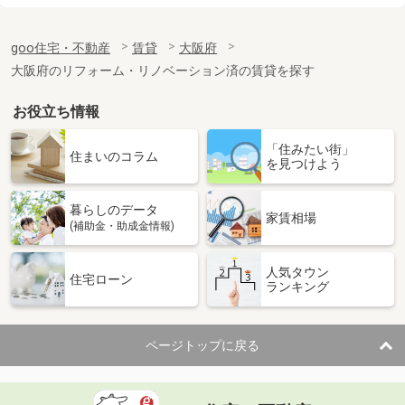
価 格
7万円
goo住宅・不動産
賃貸
大阪府
住 所
大阪府大阪市阿倍野区天王寺町北３
専有面積
25.11m²
大阪府のリフォーム・リノベーション済の賃貸を探す
間取り
1K
お役立ち情報
大阪府大阪市生野区新今里３丁目
「住みたい街」
住まいのコラム
を見つけよう
価 格
5.20万円
住 所
大阪府大阪市生野区新今里３丁目
専有面積
22.28m²
暮らしのデータ
家賃相場
間取り
1K
(補助金・助成金情報)
大阪府豊中市上野坂２丁目
人気タウン
住宅ローン
ランキング
価 格
4.50万円
住 所
大阪府豊中市上野坂２丁目
専有面積
21.39m²
ページトップに戻る
間取り
1K
大阪府大阪市淀川区西三国１丁目