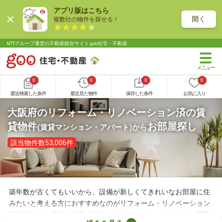
アプリ版はこちら
開く
複数社の物件を探せる！
NTTグループ運営の不動産総合サイト goo住宅・不動産
0
0
0
0
最近検索した条件
最近見た物件
保存した条件
お気に入り
大阪府のリフォーム・リノベーション済の賃
貸物件
お部屋探し
(賃貸マンション・アパート)
から
該当物件数53,006件
築年数が古くてもいいから、設備が新しくてきれいなお部屋に住
みたいと考える方におすすめなのがリフォーム・リノベーション
済物件です。設備や内装を新しくしている・ニーズにあった間取