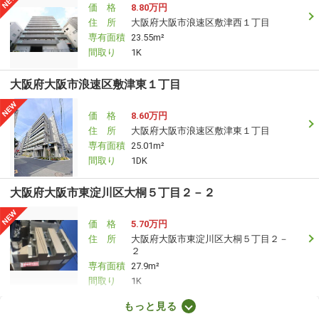
価 格
8.80万円
住 所
大阪府大阪市浪速区敷津西１丁目
専有面積
23.55m²
間取り
1K
大阪府大阪市浪速区敷津東１丁目
価 格
8.60万円
住 所
大阪府大阪市浪速区敷津東１丁目
専有面積
25.01m²
間取り
1DK
大阪府大阪市東淀川区大桐５丁目２－２
価 格
5.70万円
住 所
大阪府大阪市東淀川区大桐５丁目２－
２
専有面積
27.9m²
間取り
1K
もっと見る
大阪府大阪市阿倍野区天王寺町北３