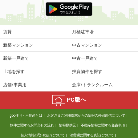
大阪府大阪市天王寺区石ケ辻町
価 格
6.50万円
住 所
大阪府大阪市天王寺区石ケ辻町
専有面積
25.2m²
賃貸
月極駐車場
間取り
1K
新築マンション
中古マンション
大阪府大阪市北区長柄東３丁目
新築一戸建て
中古一戸建て
価 格
12.50万円
住 所
大阪府大阪市北区長柄東３丁目
土地を探す
投資物件を探す
専有面積
53.01m²
間取り
1SLDK
店舗/事業用
倉庫/トランクルーム
大阪府大阪市淀川区三国本町１丁目
PC版へ
価 格
8.10万円
住 所
大阪府大阪市淀川区三国本町１丁目
goo住宅・不動産とは
お客さまご利用端末からの情報の外部送信について
専有面積
29.78m²
物件に関するお問合せの流れ
情報提供元
不動産情報に関する免責事項
間取り
ワンルーム
個人情報の取り扱いについて
消費税に関する表記について