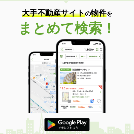
住 所
岩手県北上市柳原町５丁目
専有面積
43.47m²
大手不動産サイト
物件
の
を
間取り
1LDK
まとめて検索！
岩手県奥州市水沢泉町
価 格
3.60万円
住 所
岩手県奥州市水沢泉町
専有面積
35m²
間取り
2K
岩手県花巻市材木町
価 格
5万円
住 所
岩手県花巻市材木町
専有面積
40m²
間取り
2K
岩手県奥州市水沢字桜屋敷
価 格
4.50万円