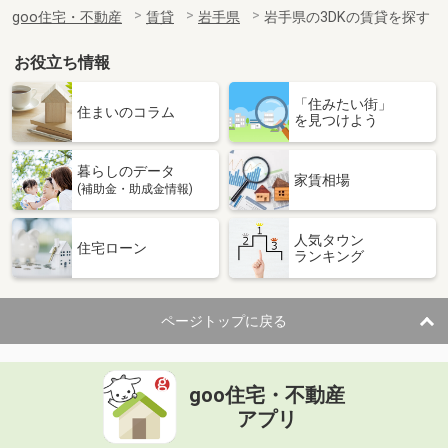
住 所
岩手県盛岡市東見前１地割
goo住宅・不動産
賃貸
岩手県
岩手県の3DKの賃貸を探す
専有面積
50.24m²
間取り
1LDK
お役立ち情報
岩手県一関市山目町２丁目
「住みたい街」
住まいのコラム
を見つけよう
価 格
6万円
住 所
岩手県一関市山目町２丁目
暮らしのデータ
専有面積
55.5m²
家賃相場
(補助金・助成金情報)
間取り
2LDK
人気タウン
岩手県奥州市江刺豊田町１丁目
住宅ローン
ランキング
価 格
5.30万円
住 所
岩手県奥州市江刺豊田町１丁目
ページトップに戻る
専有面積
52.27m²
間取り
2LDK
goo住宅・不動産
岩手県北上市柳原町５丁目
アプリ
価 格
5.30万円