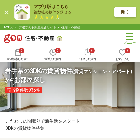
アプリ版はこちら
開く
複数社の物件を探せる！
NTTグループ運営の不動産総合サイト goo住宅・不動産
0
0
0
0
最近検索した条件
最近見た物件
保存した条件
お気に入り
岩手県の3DKの賃貸物件
(賃貸マンション・アパート)
お部屋探し
から
該当物件数935件
こだわりの間取りで新生活をスタート！
3DKの賃貸物件特集