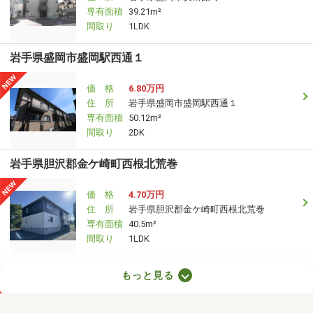
専有面積
39.21m²
間取り
1LDK
岩手県盛岡市盛岡駅西通１
価 格
6.80万円
住 所
岩手県盛岡市盛岡駅西通１
専有面積
50.12m²
間取り
2DK
岩手県胆沢郡金ケ崎町西根北荒巻
価 格
4.70万円
住 所
岩手県胆沢郡金ケ崎町西根北荒巻
専有面積
40.5m²
間取り
1LDK
岩手県盛岡市東見前１地割
もっと見る
価 格
6.05万円