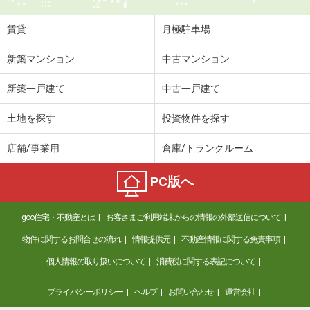
住 所
岩手県奥州市水沢字桜屋敷
専有面積
40m²
賃貸
月極駐車場
間取り
1LDK
新築マンション
中古マンション
岩手県北上市里分
新築一戸建て
中古一戸建て
価 格
4.50万円
住 所
岩手県北上市里分
土地を探す
投資物件を探す
専有面積
28m²
間取り
1K
店舗/事業用
倉庫/トランクルーム
岩手県盛岡市浅岸３
PC版へ
価 格
5.80万円
goo住宅・不動産とは
お客さまご利用端末からの情報の外部送信について
住 所
岩手県盛岡市浅岸３
専有面積
57.63m²
物件に関するお問合せの流れ
情報提供元
不動産情報に関する免責事項
間取り
2LDK
個人情報の取り扱いについて
消費税に関する表記について
岩手県奥州市江刺豊田町２丁目
プライバシーポリシー
ヘルプ
お問い合わせ
運営会社