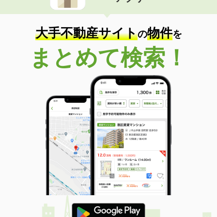
住 所
岩手県盛岡市本宮３
専有面積
42.57m²
間取り
1LDK
大手不動産サイト
物件
の
を
岩手県北上市若宮町１
まとめて検索！
価 格
4.90万円
住 所
岩手県北上市若宮町１
専有面積
51.93m²
間取り
2DK
岩手県北上市上江釣子１９地割
価 格
5.30万円
住 所
岩手県北上市上江釣子１９地割
専有面積
57.02m²
間取り
2LDK
岩手県奥州市水沢真城字北塩加羅
価 格
4.15万円