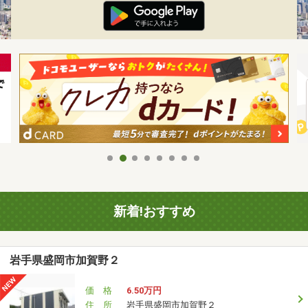
新着!おすすめ
岩手県盛岡市加賀野２
価 格
6.50万円
住 所
岩手県盛岡市加賀野２