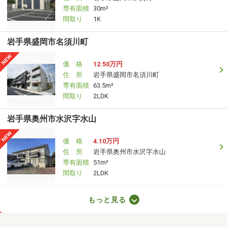
専有面積
30m²
間取り
1K
岩手県盛岡市名須川町
価 格
12.50万円
住 所
岩手県盛岡市名須川町
専有面積
63.5m²
間取り
2LDK
岩手県奥州市水沢字水山
価 格
4.10万円
住 所
岩手県奥州市水沢字水山
専有面積
51m²
間取り
2LDK
岩手県盛岡市津志田中央１
もっと見る
価 格
6.50万円