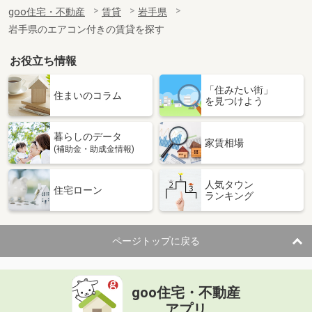
住 所
岩手県盛岡市津志田中央１
goo住宅・不動産
賃貸
岩手県
専有面積
42m²
岩手県のエアコン付きの賃貸を探す
間取り
1LDK
お役立ち情報
岩手県奥州市水沢字北栗林
「住みたい街」
価 格
4.90万円
住まいのコラム
を見つけよう
住 所
岩手県奥州市水沢字北栗林
専有面積
57.02m²
暮らしのデータ
間取り
2LDK
家賃相場
(補助金・助成金情報)
岩手県奥州市胆沢小山字北笹森
人気タウン
住宅ローン
ランキング
価 格
4万円
住 所
岩手県奥州市胆沢小山字北笹森
専有面積
50m²
ページトップに戻る
間取り
2LDK
岩手県盛岡市本宮３
goo住宅・不動産
価 格
7.20万円
アプリ