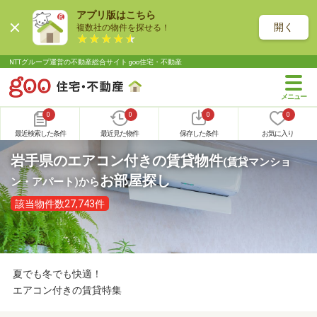
アプリ版はこちら
開く
複数社の物件を探せる！
NTTグループ運営の不動産総合サイト goo住宅・不動産
0
0
0
0
最近検索した条件
最近見た物件
保存した条件
お気に入り
岩手県のエアコン付きの賃貸物件
(賃貸マンショ
お部屋探し
ン・アパート)
から
該当物件数27,743件
夏でも冬でも快適！
エアコン付きの賃貸特集