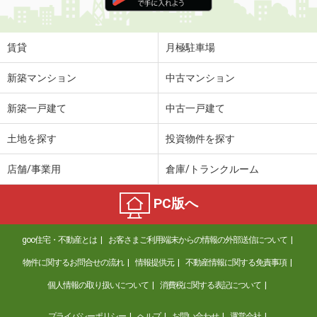
住 所
岩手県奥州市水沢真城字北塩加羅
専有面積
42.77m²
間取り
2DK
賃貸
月極駐車場
岩手県花巻市諏訪町２
新築マンション
中古マンション
価 格
4.40万円
新築一戸建て
中古一戸建て
住 所
岩手県花巻市諏訪町２
専有面積
42.46m²
土地を探す
投資物件を探す
間取り
2DK
店舗/事業用
倉庫/トランクルーム
岩手県胆沢郡金ケ崎町西根杉土手
PC版へ
価 格
5.05万円
住 所
岩手県胆沢郡金ケ崎町西根杉土手
goo住宅・不動産とは
お客さまご利用端末からの情報の外部送信について
専有面積
57.02m²
間取り
2LDK
物件に関するお問合せの流れ
情報提供元
不動産情報に関する免責事項
個人情報の取り扱いについて
消費税に関する表記について
岩手県奥州市江刺杉ノ町
プライバシーポリシー
ヘルプ
お問い合わせ
運営会社