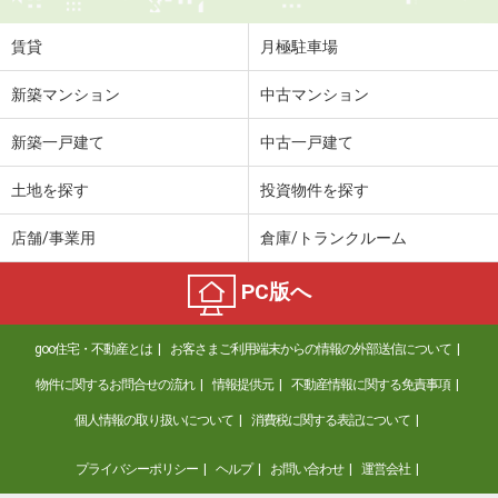
住 所
岩手県紫波郡紫波町日詰西５
専有面積
23.72m²
賃貸
月極駐車場
間取り
1K
新築マンション
中古マンション
岩手県紫波郡矢巾町大字藤沢第４地割
新築一戸建て
中古一戸建て
価 格
5.30万円
住 所
岩手県紫波郡矢巾町大字藤沢第４地割
土地を探す
投資物件を探す
専有面積
20.28m²
間取り
1K
店舗/事業用
倉庫/トランクルーム
岩手県北上市新穀町２丁目
PC版へ
価 格
6.20万円
goo住宅・不動産とは
お客さまご利用端末からの情報の外部送信について
住 所
岩手県北上市新穀町２丁目
専有面積
48m²
物件に関するお問合せの流れ
情報提供元
不動産情報に関する免責事項
間取り
1LDK
個人情報の取り扱いについて
消費税に関する表記について
岩手県北上市さくら通り５丁目
プライバシーポリシー
ヘルプ
お問い合わせ
運営会社