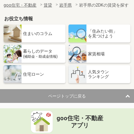
住 所
岩手県北上市村崎野１５地割
goo住宅・不動産
賃貸
岩手県
岩手県の2DKの賃貸を探す
専有面積
28.99m²
間取り
1K
お役立ち情報
岩手県盛岡市上田１丁目
「住みたい街」
住まいのコラム
を見つけよう
価 格
3.30万円
住 所
岩手県盛岡市上田１丁目
暮らしのデータ
専有面積
22.8m²
家賃相場
(補助金・助成金情報)
間取り
1K
人気タウン
岩手県奥州市水沢字桜屋敷
住宅ローン
ランキング
価 格
5.10万円
住 所
岩手県奥州市水沢字桜屋敷
ページトップに戻る
専有面積
35m²
間取り
2K
goo住宅・不動産
岩手県一関市山目字泥田
アプリ
価 格
5.60万円