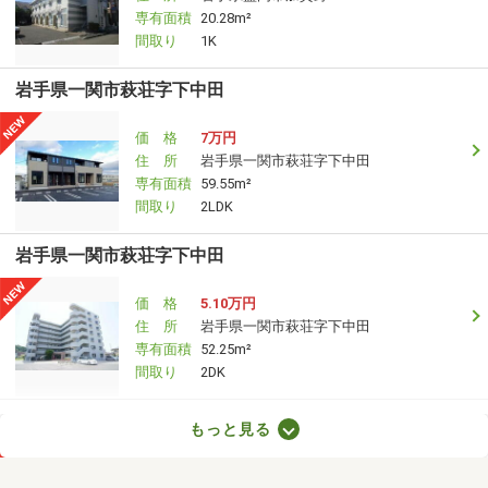
専有面積
20.28m²
間取り
1K
岩手県一関市萩荘字下中田
価 格
7万円
住 所
岩手県一関市萩荘字下中田
専有面積
59.55m²
間取り
2LDK
岩手県一関市萩荘字下中田
価 格
5.10万円
住 所
岩手県一関市萩荘字下中田
専有面積
52.25m²
間取り
2DK
岩手県北上市村崎野１５地割
もっと見る
価 格
4.90万円