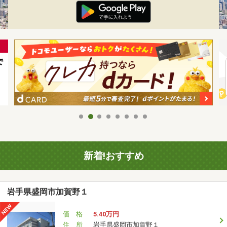
新着!おすすめ
岩手県盛岡市加賀野１
価 格
5.40万円
住 所
岩手県盛岡市加賀野１