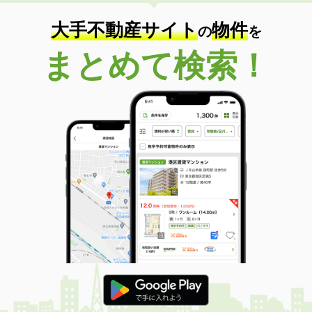
住 所
岩手県一関市山目字泥田
専有面積
50.53m²
大手不動産サイト
物件
の
を
間取り
1LDK
まとめて検索！
岩手県一関市山目字泥田
価 格
5.40万円
住 所
岩手県一関市山目字泥田
専有面積
51.12m²
間取り
1LDK
岩手県北上市村崎野１５地割
価 格
5.90万円
住 所
岩手県北上市村崎野１５地割
専有面積
40.75m²
間取り
1LDK
岩手県紫波郡紫波町日詰西５
価 格
4.90万円