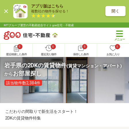
アプリ版はこちら
開く
複数社の物件を探せる！
NTTグループ運営の不動産総合サイト goo住宅・不動産
0
0
0
0
最近検索した条件
最近見た物件
保存した条件
お気に入り
岩手県の2DKの賃貸物件
(賃貸マンション・アパート)
お部屋探し
から
該当物件数2,384件
こだわりの間取りで新生活をスタート！
2DKの賃貸物件特集