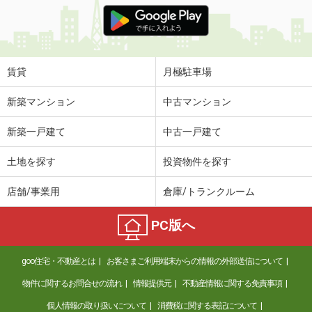
価 格
5.10万円
住 所
岩手県盛岡市高松３
専有面積
42.46m²
間取り
2DK
賃貸
月極駐車場
岩手県一関市字北ほうりょう
新築マンション
中古マンション
価 格
5.60万円
新築一戸建て
中古一戸建て
住 所
岩手県一関市字北ほうりょう
専有面積
54.85m²
土地を探す
投資物件を探す
間取り
2LDK
店舗/事業用
倉庫/トランクルーム
岩手県紫波郡紫波町桜町字才土地
PC版へ
価 格
7.60万円
住 所
岩手県紫波郡紫波町桜町字才土地
goo住宅・不動産とは
お客さまご利用端末からの情報の外部送信について
専有面積
67.89m²
間取り
3LDK
物件に関するお問合せの流れ
情報提供元
不動産情報に関する免責事項
個人情報の取り扱いについて
消費税に関する表記について
岩手県紫波郡紫波町桜町字才土地