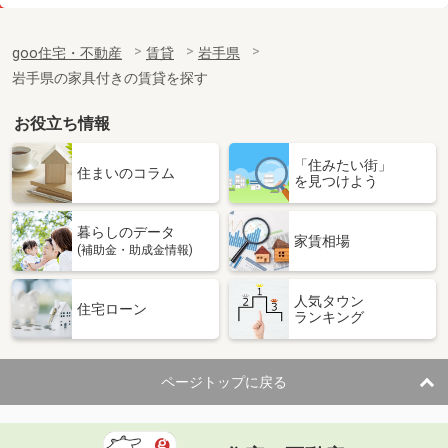
価 格
4.20万円
住 所
岩手県盛岡市仙北２
goo住宅・不動産
賃貸
岩手県
専有面積
23.61m²
岩手県の家具付きの賃貸を探す
間取り
1K
お役立ち情報
岩手県盛岡市長田町
「住みたい街」
価 格
5.40万円
住まいのコラム
を見つけよう
住 所
岩手県盛岡市長田町
専有面積
27.59m²
暮らしのデータ
間取り
1K
家賃相場
(補助金・助成金情報)
岩手県盛岡市本町通３
人気タウン
住宅ローン
ランキング
価 格
5.10万円
住 所
岩手県盛岡市本町通３
専有面積
20.81m²
ページトップに戻る
間取り
1K
岩手県盛岡市津志田西２