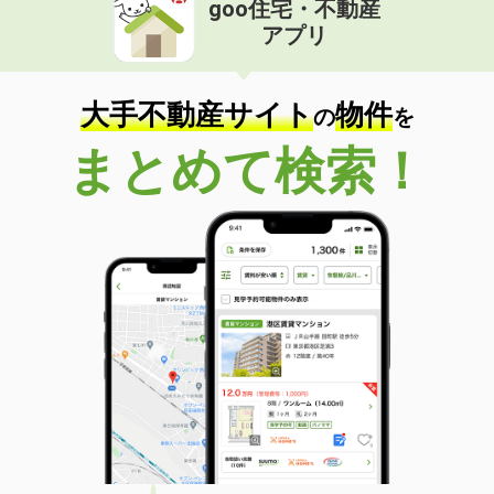
goo住宅・不動産
価 格
5.30万円
アプリ
住 所
岩手県盛岡市津志田西２
専有面積
46.73m²
間取り
1K
大手不動産サイト
物件
の
を
岩手県花巻市豊沢町
まとめて検索！
価 格
4万円
住 所
岩手県花巻市豊沢町
専有面積
49m²
間取り
3DK
岩手県盛岡市門１丁目
価 格
3.50万円
住 所
岩手県盛岡市門１丁目
専有面積
28.14m²
間取り
1K
岩手県盛岡市高松３