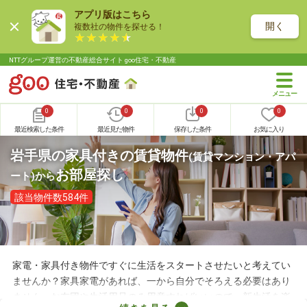
アプリ版はこちら
開く
複数社の物件を探せる！
NTTグループ運営の不動産総合サイト goo住宅・不動産
0
0
0
0
最近検索した条件
最近見た物件
保存した条件
お気に入り
岩手県の家具付きの賃貸物件
(賃貸マンション・アパ
お部屋探し
ート)
から
該当物件数584件
家電・家具付き物件ですぐに生活をスタートさせたいと考えてい
ませんか？家具家電があれば、一から自分でそろえる必要はあり
ません。お布団や生活用品のみ用意すればいいので、新生活を楽