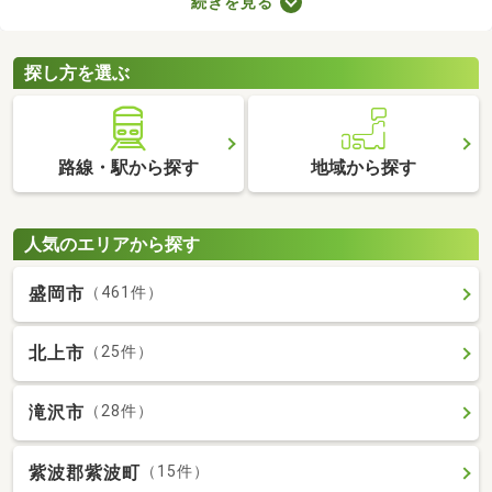
続きを見る
に始められます。ここでは、家電・家具付きの物件を紹介しま
す。物件別に家賃や間取り、設備が異なるので、気になる物件を
見つけたら内見予約をしてみましょう。
探し方を選ぶ
路線・駅から探す
地域から探す
人気のエリアから探す
盛岡市
（461件）
北上市
（25件）
滝沢市
（28件）
紫波郡紫波町
（15件）