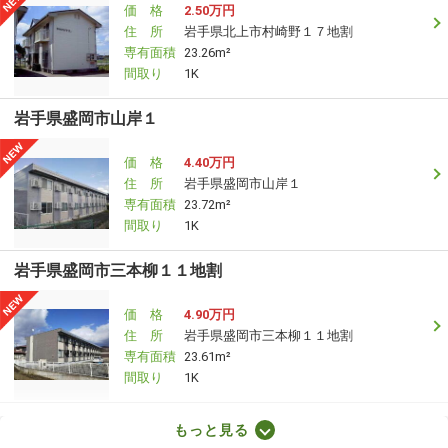
価 格
2.50万円
住 所
岩手県北上市村崎野１７地割
専有面積
23.26m²
間取り
1K
岩手県盛岡市山岸１
価 格
4.40万円
住 所
岩手県盛岡市山岸１
専有面積
23.72m²
間取り
1K
岩手県盛岡市三本柳１１地割
価 格
4.90万円
住 所
岩手県盛岡市三本柳１１地割
専有面積
23.61m²
間取り
1K
岩手県盛岡市仙北２
もっと見る