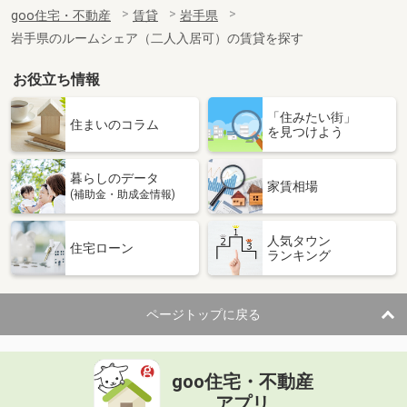
住 所
岩手県盛岡市仙北２
goo住宅・不動産
賃貸
岩手県
専有面積
23.61m²
岩手県のルームシェア（二人入居可）の賃貸を探す
間取り
1K
お役立ち情報
岩手県盛岡市長田町
「住みたい街」
価 格
5.40万円
住まいのコラム
を見つけよう
住 所
岩手県盛岡市長田町
専有面積
27.59m²
暮らしのデータ
間取り
1K
家賃相場
(補助金・助成金情報)
岩手県盛岡市本町通３
人気タウン
住宅ローン
ランキング
価 格
5.10万円
住 所
岩手県盛岡市本町通３
専有面積
20.81m²
ページトップに戻る
間取り
1K
岩手県盛岡市津志田西２
goo住宅・不動産
価 格
5.30万円
アプリ