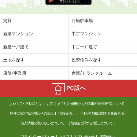
住 所
岩手県盛岡市高松３
専有面積
42.46m²
間取り
2DK
賃貸
月極駐車場
岩手県一関市字北ほうりょう
新築マンション
中古マンション
価 格
5.60万円
新築一戸建て
中古一戸建て
住 所
岩手県一関市字北ほうりょう
専有面積
54.85m²
土地を探す
投資物件を探す
間取り
2LDK
店舗/事業用
倉庫/トランクルーム
岩手県紫波郡紫波町桜町字才土地
PC版へ
価 格
7.60万円
住 所
岩手県紫波郡紫波町桜町字才土地
goo住宅・不動産とは
お客さまご利用端末からの情報の外部送信について
専有面積
67.89m²
間取り
3LDK
物件に関するお問合せの流れ
情報提供元
不動産情報に関する免責事項
個人情報の取り扱いについて
消費税に関する表記について
岩手県紫波郡紫波町桜町字才土地
プライバシーポリシー
ヘルプ
お問い合わせ
運営会社