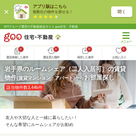
アプリ版はこちら
開く
複数社の物件を探せる！
NTTグループ運営の不動産総合サイト goo住宅・不動産
0
0
0
0
最近検索した条件
最近見た物件
保存した条件
お気に入り
岩手県のルームシェア（二人入居可）の賃貸
物件
お部屋探し
(賃貸マンション・アパート)
から
該当物件数3,446件
友人や大切な人と一緒に暮らしたい！
そんな希望にルームシェアがお勧め