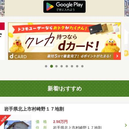
新着!おすすめ
岩手県北上市村崎野１７地割
価 格
2.50万円
住 所
岩手県北上市村崎野１７地割