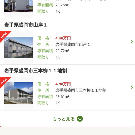
専有面積
23.26m²
間取り
1K
岩手県盛岡市山岸１
価 格
4.40万円
住 所
岩手県盛岡市山岸１
専有面積
23.72m²
間取り
1K
岩手県盛岡市三本柳１１地割
価 格
4.90万円
住 所
岩手県盛岡市三本柳１１地割
専有面積
23.61m²
間取り
1K
岩手県盛岡市仙北２
もっと見る
価 格
4.20万円