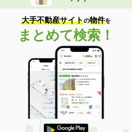
住 所
岩手県盛岡市津志田西２
専有面積
46.73m²
間取り
1K
大手不動産サイト
物件
の
を
岩手県花巻市豊沢町
まとめて検索！
価 格
4万円
住 所
岩手県花巻市豊沢町
専有面積
49m²
間取り
3DK
岩手県盛岡市門１丁目
価 格
3.50万円
住 所
岩手県盛岡市門１丁目
専有面積
28.14m²
間取り
1K
岩手県盛岡市高松３
価 格
5.10万円