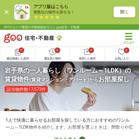
アプリ版はこちら
開く
複数社の物件を探せる！
NTTグループ運営の不動産総合サイト goo住宅・不動産
0
0
0
0
最近検索した条件
最近見た物件
保存した条件
お気に入り
岩手県の一人暮らし（ワンルーム～1LDK）の
賃貸物件
お部屋探し
(賃貸マンション・アパート)
から
該当物件数17,573件
1人で快適に暮らせるお部屋を探している方におすすめのワンル
ーム～1LDK物件を紹介します。お部屋を選ぶときは、間取りや広
さ、設備をチェックすることがおすすめ。女性の方はモニター付