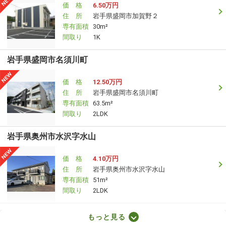
価 格
6.50万円
住 所
岩手県盛岡市加賀野２
専有面積
30m²
間取り
1K
岩手県盛岡市名須川町
価 格
12.50万円
住 所
岩手県盛岡市名須川町
専有面積
63.5m²
間取り
2LDK
岩手県奥州市水沢字水山
価 格
4.10万円
住 所
岩手県奥州市水沢字水山
専有面積
51m²
間取り
2LDK
岩手県盛岡市津志田中央１
もっと見る