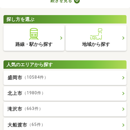
続きを見る
きインターホンやオートロックの有無も見ておきましょう。セキ
ュリティが整っていて、間取りや家賃に納得できる物件を見つけ
れば、自分だけのくつろぎの空間を手に入れられますよ。
探し方を選ぶ
路線・駅から探す
地域から探す
人気のエリアから探す
盛岡市
（10584件）
北上市
（1980件）
滝沢市
（663件）
大船渡市
（65件）