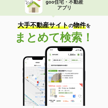
goo住宅・不動産
価 格
7.20万円
アプリ
住 所
岩手県盛岡市本宮３
専有面積
42.57m²
間取り
1LDK
大手不動産サイト
物件
の
を
岩手県北上市若宮町１
まとめて検索！
価 格
4.90万円
住 所
岩手県北上市若宮町１
専有面積
51.93m²
間取り
2DK
岩手県北上市上江釣子１９地割
価 格
5.30万円
住 所
岩手県北上市上江釣子１９地割
専有面積
57.02m²
間取り
2LDK
岩手県奥州市水沢真城字北塩加羅