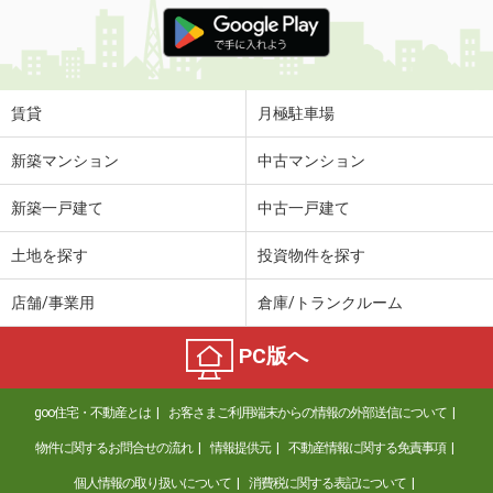
価 格
4.15万円
住 所
岩手県奥州市水沢真城字北塩加羅
専有面積
42.77m²
間取り
2DK
賃貸
月極駐車場
岩手県花巻市諏訪町２
新築マンション
中古マンション
価 格
4.40万円
新築一戸建て
中古一戸建て
住 所
岩手県花巻市諏訪町２
専有面積
42.46m²
土地を探す
投資物件を探す
間取り
2DK
店舗/事業用
倉庫/トランクルーム
岩手県胆沢郡金ケ崎町西根杉土手
PC版へ
価 格
5.05万円
住 所
岩手県胆沢郡金ケ崎町西根杉土手
goo住宅・不動産とは
お客さまご利用端末からの情報の外部送信について
専有面積
57.02m²
間取り
2LDK
物件に関するお問合せの流れ
情報提供元
不動産情報に関する免責事項
個人情報の取り扱いについて
消費税に関する表記について
岩手県奥州市江刺杉ノ町