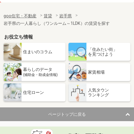
価 格
6.50万円
住 所
岩手県盛岡市津志田中央１
goo住宅・不動産
賃貸
岩手県
専有面積
42m²
岩手県の一人暮らし（ワンルーム～1LDK）の賃貸を探す
間取り
1LDK
お役立ち情報
岩手県奥州市水沢字北栗林
「住みたい街」
価 格
4.90万円
住まいのコラム
を見つけよう
住 所
岩手県奥州市水沢字北栗林
専有面積
57.02m²
暮らしのデータ
間取り
2LDK
家賃相場
(補助金・助成金情報)
岩手県奥州市胆沢小山字北笹森
人気タウン
住宅ローン
ランキング
価 格
4万円
住 所
岩手県奥州市胆沢小山字北笹森
専有面積
50m²
ページトップに戻る
間取り
2LDK
岩手県盛岡市本宮３