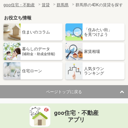
住 所
群馬県高崎市剣崎町
goo住宅・不動産
賃貸
群馬県
群馬県の4DKの賃貸を探す
専有面積
22m²
間取り
ワンルーム
お役立ち情報
群馬県前橋市野中町
「住みたい街」
住まいのコラム
を見つけよう
価 格
5.70万円
住 所
群馬県前橋市野中町
暮らしのデータ
専有面積
58.6m²
家賃相場
(補助金・助成金情報)
間取り
2LDK
人気タウン
群馬県高崎市福島町
住宅ローン
ランキング
価 格
4.20万円
住 所
群馬県高崎市福島町
ページトップに戻る
専有面積
32.9m²
間取り
ワンルーム
goo住宅・不動産
群馬県高崎市菅谷町
アプリ
価 格
4.90万円