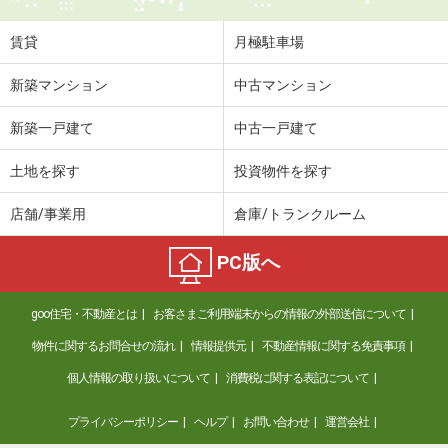
住 所
群馬県伊勢崎市境下渕名
専有面積
41.58m²
賃貸
月極駐車場
間取り
1LDK
新築マンション
中古マンション
群馬県高崎市剣崎町
新築一戸建て
中古一戸建て
価 格
5.25万円
住 所
群馬県高崎市剣崎町
土地を探す
投資物件を探す
専有面積
50.12m²
間取り
1LDK
店舗/事業用
倉庫/トランクルーム
群馬県高崎市上中居町
PC版へ
価 格
4.90万円
goo住宅・不動産とは
お客さまご利用端末からの情報の外部送信について
住 所
群馬県高崎市上中居町
専有面積
53.46m²
物件に関するお問合せの流れ
情報提供元
不動産情報に関する免責事項
間取り
3DK
個人情報の取り扱いについて
消費税に関する表記について
群馬県伊勢崎市連取本町
プライバシーポリシー
ヘルプ
お問い合わせ
運営会社