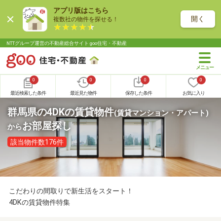
アプリ版はこちら
開く
複数社の物件を探せる！
NTTグループ運営の不動産総合サイト goo住宅・不動産
0
0
0
0
最近検索した条件
最近見た物件
保存した条件
お気に入り
群馬県の4DKの賃貸物件
(賃貸マンション・アパート)
お部屋探し
から
該当物件数176件
こだわりの間取りで新生活をスタート！
4DKの賃貸物件特集