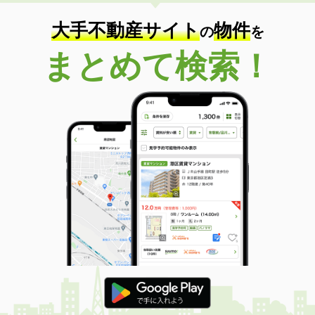
住 所
群馬県高崎市菅谷町
専有面積
33.2m²
大手不動産サイト
物件
の
を
間取り
1K
まとめて検索！
群馬県高崎市和田町
価 格
8万円
住 所
群馬県高崎市和田町
専有面積
32.85m²
間取り
1DK
群馬県高崎市新保町
価 格
5万円
住 所
群馬県高崎市新保町
専有面積
35.72m²
間取り
ワンルーム
群馬県伊勢崎市境下渕名
価 格
5.10万円