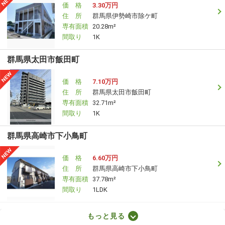
価 格
3.30万円
住 所
群馬県伊勢崎市除ケ町
専有面積
20.28m²
間取り
1K
群馬県太田市飯田町
価 格
7.10万円
住 所
群馬県太田市飯田町
専有面積
32.71m²
間取り
1K
群馬県高崎市下小鳥町
価 格
6.60万円
住 所
群馬県高崎市下小鳥町
専有面積
37.78m²
間取り
1LDK
群馬県前橋市三俣町１丁目
もっと見る