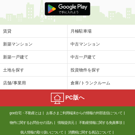
価 格
3.90万円
住 所
群馬県渋川市阿久津
専有面積
23.71m²
間取り
1K
賃貸
月極駐車場
群馬県前橋市西片貝町５
新築マンション
中古マンション
価 格
3.70万円
新築一戸建て
中古一戸建て
住 所
群馬県前橋市西片貝町５
専有面積
22.35m²
土地を探す
投資物件を探す
間取り
1K
店舗/事業用
倉庫/トランクルーム
群馬県渋川市阿久津
PC版へ
価 格
3.90万円
住 所
群馬県渋川市阿久津
goo住宅・不動産とは
お客さまご利用端末からの情報の外部送信について
専有面積
23.71m²
間取り
1K
物件に関するお問合せの流れ
情報提供元
不動産情報に関する免責事項
個人情報の取り扱いについて
消費税に関する表記について
群馬県伊勢崎市除ケ町