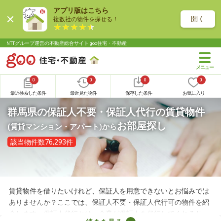
アプリ版はこちら
開く
複数社の物件を探せる！
NTTグループ運営の不動産総合サイト goo住宅・不動産
0
0
0
0
最近検索した条件
最近見た物件
保存した条件
お気に入り
群馬県の保証人不要・保証人代行の賃貸物件
お部屋探し
(賃貸マンション・アパート)
から
該当物件数76,293件
賃貸物件を借りたいけれど、保証人を用意できないとお悩みでは
ありませんか？ここでは、保証人不要・保証人代行可の物件を紹
介します。保証人代行とは、企業が保証人を代行してくれるサー