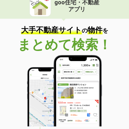
goo住宅・不動産
価 格
5.90万円
アプリ
住 所
群馬県館林市上赤生田町
専有面積
37.37m²
間取り
1LDK
大手不動産サイト
物件
の
を
群馬県高崎市菅谷町
まとめて検索！
価 格
4.20万円
住 所
群馬県高崎市菅谷町
専有面積
46.23m²
間取り
3K
群馬県前橋市富士見町原之郷
価 格
3.50万円
住 所
群馬県前橋市富士見町原之郷
専有面積
23.71m²
間取り
1K
群馬県渋川市阿久津