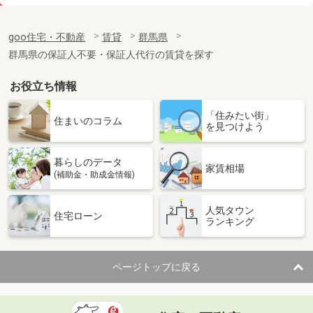
価 格
9.25万円
住 所
群馬県前橋市三俣町１丁目
goo住宅・不動産
賃貸
群馬県
専有面積
69.2m²
群馬県の保証人不要・保証人代行の賃貸を探す
間取り
3LDK
お役立ち情報
群馬県桐生市広沢町間ノ島
「住みたい街」
価 格
5.50万円
住まいのコラム
を見つけよう
住 所
群馬県桐生市広沢町間ノ島
専有面積
95.32m²
暮らしのデータ
間取り
2SLDK
家賃相場
(補助金・助成金情報)
群馬県太田市飯田町
人気タウン
住宅ローン
ランキング
価 格
8.50万円
住 所
群馬県太田市飯田町
専有面積
48.2m²
ページトップに戻る
間取り
1LDK
群馬県館林市上赤生田町