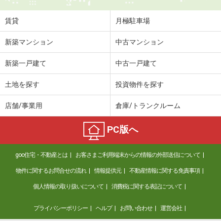
住 所
群馬県太田市西本町
専有面積
57.21m²
賃貸
月極駐車場
間取り
2LDK
新築マンション
中古マンション
群馬県太田市高林東町
新築一戸建て
中古一戸建て
価 格
4.50万円
住 所
群馬県太田市高林東町
土地を探す
投資物件を探す
専有面積
36.15m²
間取り
2DK
店舗/事業用
倉庫/トランクルーム
群馬県高崎市下中居町
PC版へ
価 格
5.90万円
goo住宅・不動産とは
お客さまご利用端末からの情報の外部送信について
住 所
群馬県高崎市下中居町
専有面積
46.88m²
物件に関するお問合せの流れ
情報提供元
不動産情報に関する免責事項
間取り
1LDK
個人情報の取り扱いについて
消費税に関する表記について
群馬県高崎市上並榎町
プライバシーポリシー
ヘルプ
お問い合わせ
運営会社