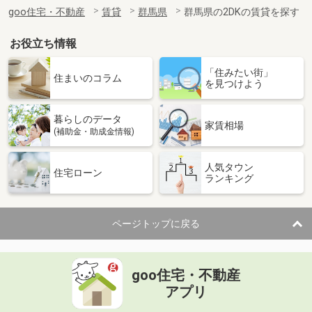
住 所
群馬県高崎市金古町
goo住宅・不動産
賃貸
群馬県
群馬県の2DKの賃貸を探す
専有面積
40.87m²
間取り
1LDK
お役立ち情報
群馬県前橋市西片貝町４
「住みたい街」
住まいのコラム
を見つけよう
価 格
4.50万円
住 所
群馬県前橋市西片貝町４
暮らしのデータ
専有面積
23.18m²
家賃相場
(補助金・助成金情報)
間取り
1K
人気タウン
群馬県高崎市金古町
住宅ローン
ランキング
価 格
5.70万円
住 所
群馬県高崎市金古町
ページトップに戻る
専有面積
30.86m²
間取り
1LDK
goo住宅・不動産
群馬県高崎市金古町
アプリ
価 格
6.60万円