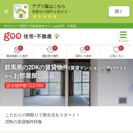
アプリ版はこちら
開く
複数社の物件を探せる！
NTTグループ運営の不動産総合サイト goo住宅・不動産
0
0
0
0
最近検索した条件
最近見た物件
保存した条件
お気に入り
群馬県の2DKの賃貸物件
(賃貸マンション・アパート)
お部屋探し
から
該当物件数12,510件
こだわりの間取りで新生活をスタート！
2DKの賃貸物件特集