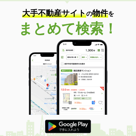
住 所
群馬県高崎市金古町
専有面積
37.98m²
大手不動産サイト
物件
の
を
間取り
1LDK
まとめて検索！
群馬県高崎市下豊岡町
価 格
6.95万円
住 所
群馬県高崎市下豊岡町
専有面積
50.05m²
間取り
1LDK
群馬県伊勢崎市今泉町１
価 格
4.80万円
住 所
群馬県伊勢崎市今泉町１
専有面積
52.49m²
間取り
2LDK
群馬県太田市西本町
価 格
6.70万円