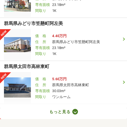
専有面積
23.18m²
間取り
1K
群馬県みどり市笠懸町阿左美
価 格
4.40万円
住 所
群馬県みどり市笠懸町阿左美
専有面積
23.18m²
間取り
1K
群馬県太田市高林東町
価 格
5.60万円
住 所
群馬県太田市高林東町
専有面積
30.03m²
間取り
ワンルーム
群馬県高崎市金古町
もっと見る
価 格
6.60万円