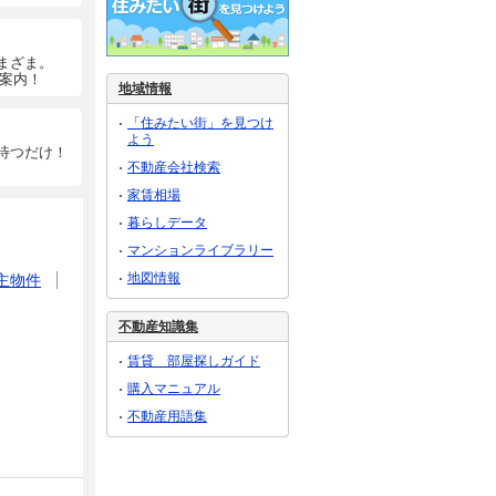
まざま。
ご案内！
地域情報
「住みたい街」を見つけ
よう
待つだけ！
不動産会社検索
家賃相場
暮らしデータ
マンションライブラリー
地図情報
主物件
不動産知識集
賃貸 部屋探しガイド
購入マニュアル
不動産用語集