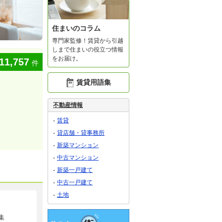
住まいのコラム
専門家監修！賃貸から引越
しまで住まいの役立つ情報
をお届け。
11,757
件
賃貸用語集
不動産情報
賃貸
貸店舗・貸事務所
新築マンション
中古マンション
新築一戸建て
中古一戸建て
土地
集