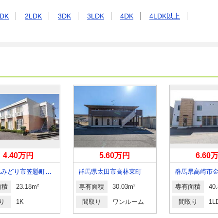
DK
2LDK
3DK
3LDK
4DK
4LDK以上
4.40万円
5.60万円
6.60
群馬県みどり市笠懸町阿左美
群馬県太田市高林東町
群馬県高崎市
面積
23.18m²
専有面積
30.03m²
専有面積
40
り
1K
間取り
ワンルーム
間取り
1L