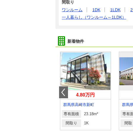
間取り
ワンルーム
1DK
1LDK
2
一人暮らし（ワンルーム～1LDK）
新着物件
6.60万円
4.80万円
群馬県高崎市小八木町
群馬県高崎市新町
専有面積
44.18m²
専有面積
23.18m²
専有
間取り
1LDK
間取り
1K
間取