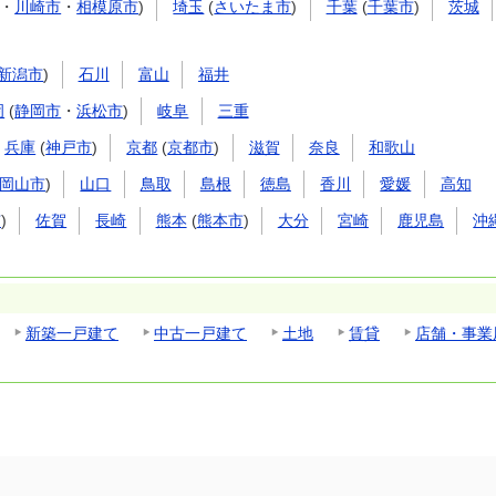
・
川崎市
・
相模原市
)
埼玉
(
さいたま市
)
千葉
(
千葉市
)
茨城
新潟市
)
石川
富山
福井
岡
(
静岡市
・
浜松市
)
岐阜
三重
兵庫
(
神戸市
)
京都
(
京都市
)
滋賀
奈良
和歌山
岡山市
)
山口
鳥取
島根
徳島
香川
愛媛
高知
市
)
佐賀
長崎
熊本
(
熊本市
)
大分
宮崎
鹿児島
沖
新築一戸建て
中古一戸建て
土地
賃貸
店舗・事業