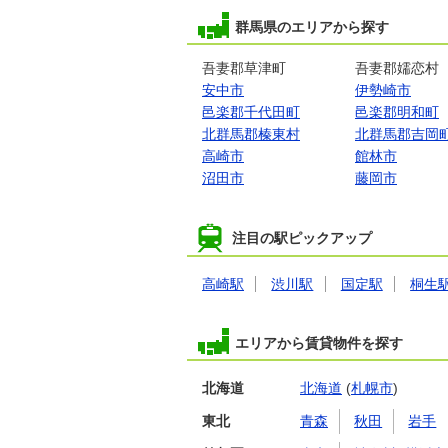
群馬県のエリアから探す
吾妻郡草津町
吾妻郡嬬恋村
安中市
伊勢崎市
邑楽郡千代田町
邑楽郡明和町
北群馬郡榛東村
北群馬郡吉岡
高崎市
館林市
沼田市
藤岡市
注目の駅ピックアップ
高崎駅
渋川駅
国定駅
桐生
エリアから賃貸物件を探す
北海道
北海道
(
札幌市
)
東北
青森
秋田
岩手