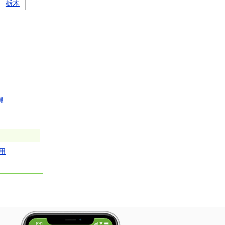
栃木
縄
用