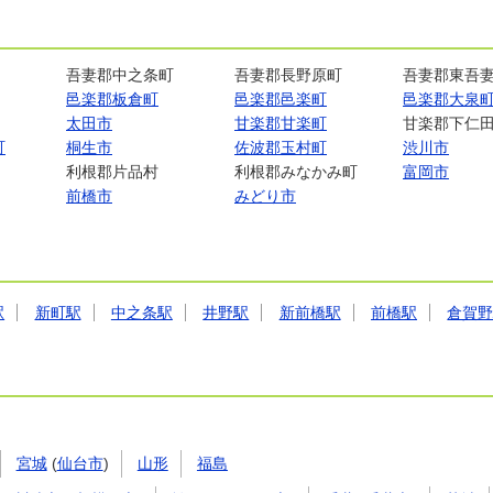
吾妻郡中之条町
吾妻郡長野原町
吾妻郡東吾
邑楽郡板倉町
邑楽郡邑楽町
邑楽郡大泉
太田市
甘楽郡甘楽町
甘楽郡下仁
町
桐生市
佐波郡玉村町
渋川市
利根郡片品村
利根郡みなかみ町
富岡市
前橋市
みどり市
駅
新町駅
中之条駅
井野駅
新前橋駅
前橋駅
倉賀
宮城
(
仙台市
)
山形
福島