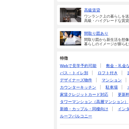
高級賃貸
ワンランク上の暮らしを送
高級・ハイグレードな賃貸
間取り図あり
間取り図から新生活を想像
暮らしのイメージが膨らむ
特徴
Webで見学予約可能
敷金・礼金
バス・トイレ別
ロフト付き
デザイナーズ物件
マンション
カウンターキッチン
駐車場
家賃クレジットカード対応
更新
タワーマンション（高層マンション）
新婚・カップル・同棲向け
イン
ルーフバルコニー