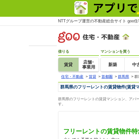
NTTグループ運営の不動産総合サイト goo
借りる
マンションを買う
店舗･
賃貸
新築
中
事業用
住宅・不動産
>
賃貸
>
首都圏
>
群馬県
>
群
群馬県のフリーレントの賃貸物件(賃貸
群馬県のフリーレントの賃貸マンション、アパー
す。
フリーレントの賃貸物件特