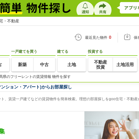
住宅・不動産
0
最近見た物件
保
一戸建てを買う
建てる
投資する
不動産
古
新築
中古
土地
土地活用
投資
馬県のフリーレントの賃貸情報 物件を探す
マンション・アパート)からお部屋探し
ト、賃貸一戸建てなどの賃貸物件を簡単検索。理想の部屋探しをgoo住宅・不動産
集