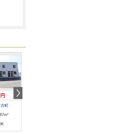
万円
4.50万円
5.70万円
金古町
群馬県前橋市西片貝町４
群馬県高崎市金古町
.87m²
専有面積
23.18m²
専有面積
30.86m²
DK
間取り
1K
間取り
1LDK