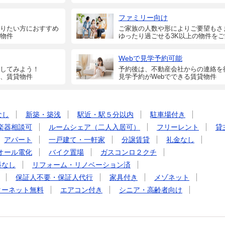
ファミリー向け
りたい方におすすめ
ご家族の人数や形によりご要望もさ
物件
ゆったり過ごせる3K以上の物件を
Webで見学予約可能
してみよう！
予約後は、不動産会社からの連絡を
、賃貸物件
見学予約がWebでできる賃貸物件
なし
新築・築浅
駅近・駅５分以内
駐車場付き
楽器相談可
ルームシェア（二人入居可）
フリーレント
貸
アパート
一戸建て・一軒家
分譲賃貸
礼金なし
オール電化
バイク置場
ガスコンロ２クチ
料なし
リフォーム・リノベーション済
保証人不要・保証人代行
家具付き
メゾネット
ターネット無料
エアコン付き
シニア・高齢者向け