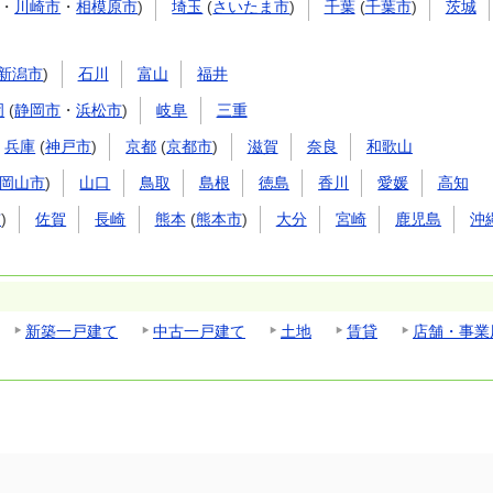
・
川崎市
・
相模原市
)
埼玉
(
さいたま市
)
千葉
(
千葉市
)
茨城
新潟市
)
石川
富山
福井
岡
(
静岡市
・
浜松市
)
岐阜
三重
兵庫
(
神戸市
)
京都
(
京都市
)
滋賀
奈良
和歌山
岡山市
)
山口
鳥取
島根
徳島
香川
愛媛
高知
市
)
佐賀
長崎
熊本
(
熊本市
)
大分
宮崎
鹿児島
沖
新築一戸建て
中古一戸建て
土地
賃貸
店舗・事業