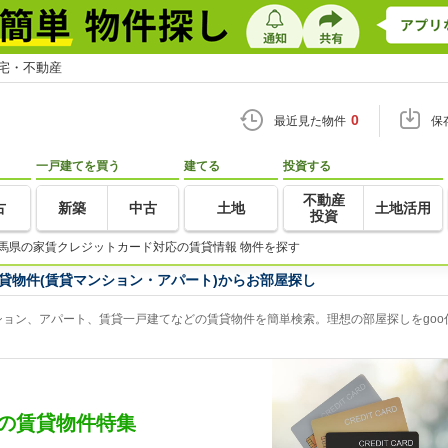
住宅・不動産
0
最近見た物件
保
一戸建てを買う
建てる
投資する
不動産
古
新築
中古
土地
土地活用
投資
馬県の家賃クレジットカード対応の賃貸情報 物件を探す
貸物件(賃貸マンション・アパート)からお部屋探し
ョン、アパート、賃貸一戸建てなどの賃貸物件を簡単検索。理想の部屋探しをgoo
の賃貸物件特集