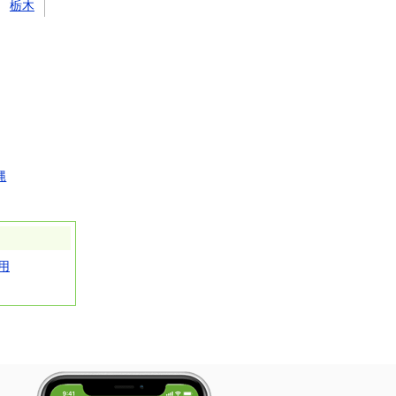
栃木
縄
用