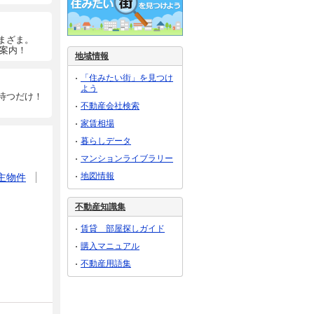
まざま。
ご案内！
地域情報
「住みたい街」を見つけ
よう
待つだけ！
不動産会社検索
家賃相場
暮らしデータ
マンションライブラリー
地図情報
主物件
不動産知識集
賃貸 部屋探しガイド
購入マニュアル
不動産用語集