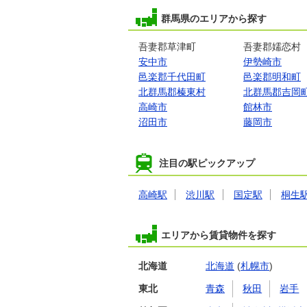
群馬県のエリアから探す
吾妻郡草津町
吾妻郡嬬恋村
安中市
伊勢崎市
邑楽郡千代田町
邑楽郡明和町
北群馬郡榛東村
北群馬郡吉岡
高崎市
館林市
沼田市
藤岡市
注目の駅ピックアップ
高崎駅
渋川駅
国定駅
桐生
エリアから賃貸物件を探す
北海道
北海道
(
札幌市
)
東北
青森
秋田
岩手