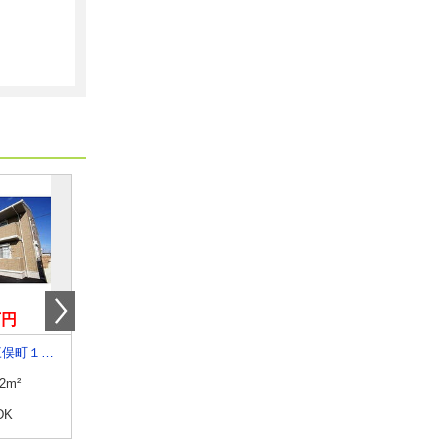
万円
5.50万円
8.50万円
群馬県前橋市三俣町１丁目
群馬県桐生市広沢町間ノ島
群馬県太田市飯田町
.2m²
専有面積
95.32m²
専有面積
48.2m²
DK
間取り
2SLDK
間取り
1LDK