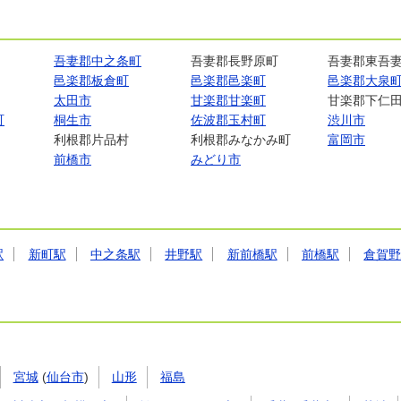
吾妻郡中之条町
吾妻郡長野原町
吾妻郡東吾
邑楽郡板倉町
邑楽郡邑楽町
邑楽郡大泉
太田市
甘楽郡甘楽町
甘楽郡下仁
町
桐生市
佐波郡玉村町
渋川市
利根郡片品村
利根郡みなかみ町
富岡市
前橋市
みどり市
駅
新町駅
中之条駅
井野駅
新前橋駅
前橋駅
倉賀
宮城
(
仙台市
)
山形
福島