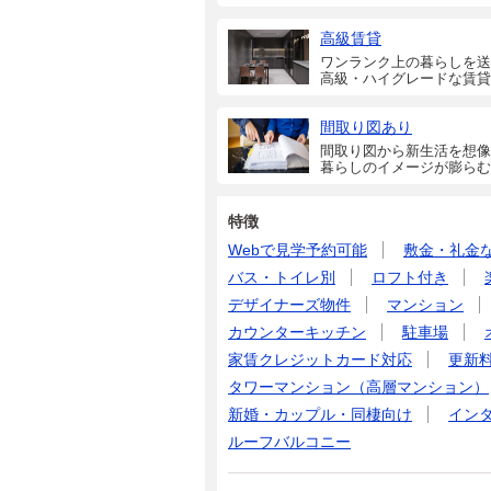
高級賃貸
ワンランク上の暮らしを送
高級・ハイグレードな賃貸
間取り図あり
間取り図から新生活を想像
暮らしのイメージが膨らむ
特徴
Webで見学予約可能
敷金・礼金
バス・トイレ別
ロフト付き
デザイナーズ物件
マンション
カウンターキッチン
駐車場
家賃クレジットカード対応
更新
タワーマンション（高層マンション）
新婚・カップル・同棲向け
イン
ルーフバルコニー