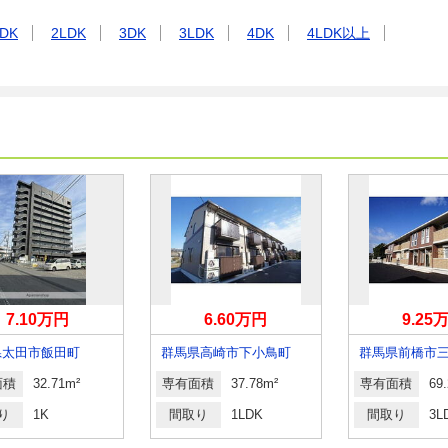
DK
2LDK
3DK
3LDK
4DK
4LDK以上
7.10万円
6.60万円
9.25
県太田市飯田町
群馬県高崎市下小鳥町
面積
32.71m²
専有面積
37.78m²
専有面積
69
り
1K
間取り
1LDK
間取り
3L