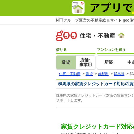
NTTグループ運営の不動産総合サイト goo
借りる
マンションを買う
店舗･
賃貸
新築
中
事業用
住宅・不動産
>
賃貸
>
首都圏
>
群馬県
>
群
群馬県の家賃クレジットカード対応の賃
群馬県の家賃クレジットカード対応の賃貸マンシ
サポートします。
家賃クレジットカード対応