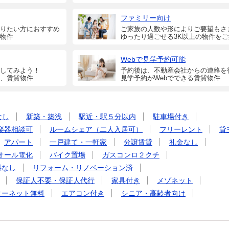
ファミリー向け
りたい方におすすめ
ご家族の人数や形によりご要望もさ
物件
ゆったり過ごせる3K以上の物件を
Webで見学予約可能
してみよう！
予約後は、不動産会社からの連絡を
、賃貸物件
見学予約がWebでできる賃貸物件
なし
新築・築浅
駅近・駅５分以内
駐車場付き
楽器相談可
ルームシェア（二人入居可）
フリーレント
貸
アパート
一戸建て・一軒家
分譲賃貸
礼金なし
オール電化
バイク置場
ガスコンロ２クチ
料なし
リフォーム・リノベーション済
保証人不要・保証人代行
家具付き
メゾネット
ターネット無料
エアコン付き
シニア・高齢者向け