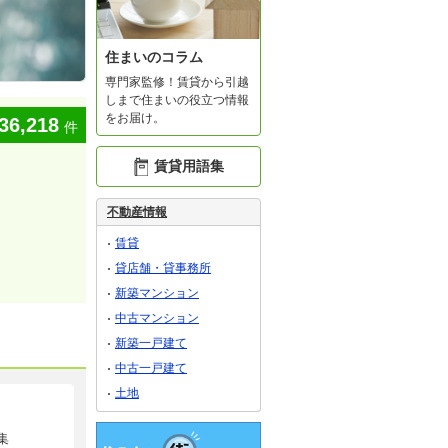
住まいのコラム
専門家監修！賃貸から引越
しまで住まいの役立つ情報
をお届け。
36,218
件
賃貸用語集
不動産情報
賃貸
貸店舗・貸事務所
新築マンション
中古マンション
新築一戸建て
中古一戸建て
土地
集