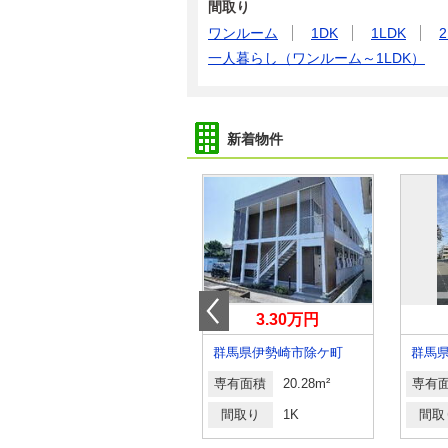
間取り
ワンルーム
1DK
1LDK
2
一人暮らし（ワンルーム～1LDK）
新着物件
5.90万円
3.30万円
群馬県高崎市新町
群馬県伊勢崎市除ケ町
群馬
専有面積
55.44m²
専有面積
20.28m²
専有
間取り
2LDK
間取り
1K
間取