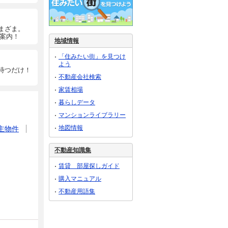
まざま。
ご案内！
地域情報
「住みたい街」を見つけ
よう
待つだけ！
不動産会社検索
家賃相場
暮らしデータ
マンションライブラリー
地図情報
主物件
不動産知識集
賃貸 部屋探しガイド
購入マニュアル
不動産用語集