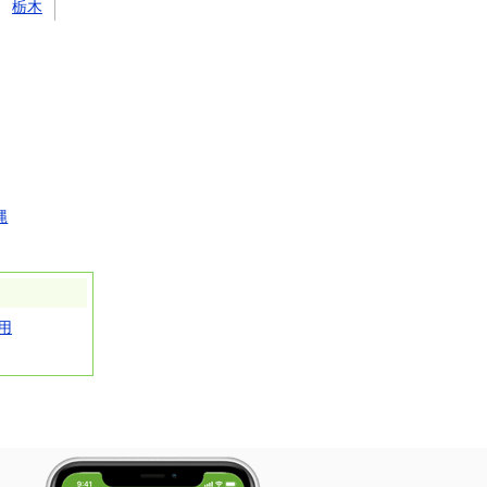
栃木
縄
用