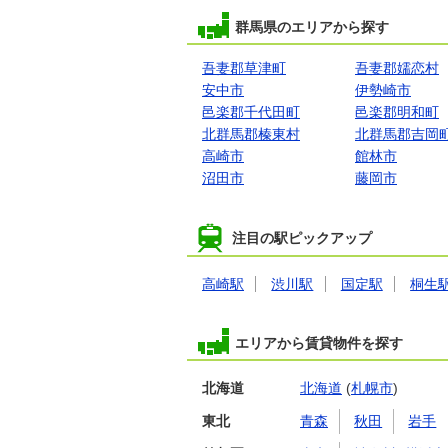
群馬県のエリアから探す
吾妻郡草津町
吾妻郡嬬恋村
安中市
伊勢崎市
邑楽郡千代田町
邑楽郡明和町
北群馬郡榛東村
北群馬郡吉岡
高崎市
館林市
沼田市
藤岡市
注目の駅ピックアップ
高崎駅
渋川駅
国定駅
桐生
エリアから賃貸物件を探す
北海道
北海道
(
札幌市
)
東北
青森
秋田
岩手