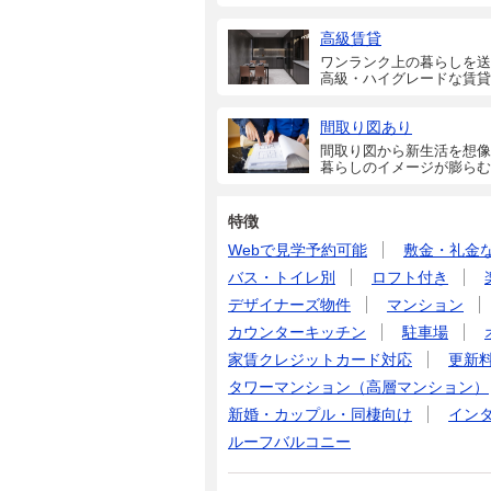
高級賃貸
ワンランク上の暮らしを送
高級・ハイグレードな賃貸
間取り図あり
間取り図から新生活を想像
暮らしのイメージが膨らむ
特徴
Webで見学予約可能
敷金・礼金
バス・トイレ別
ロフト付き
デザイナーズ物件
マンション
カウンターキッチン
駐車場
家賃クレジットカード対応
更新
タワーマンション（高層マンション）
新婚・カップル・同棲向け
イン
ルーフバルコニー