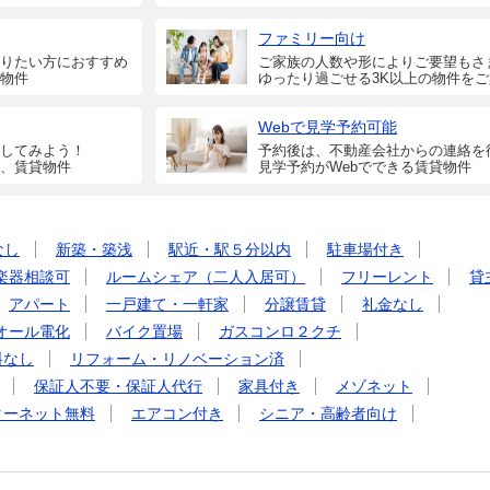
ファミリー向け
りたい方におすすめ
ご家族の人数や形によりご要望もさ
物件
ゆったり過ごせる3K以上の物件を
Webで見学予約可能
してみよう！
予約後は、不動産会社からの連絡を
、賃貸物件
見学予約がWebでできる賃貸物件
なし
新築・築浅
駅近・駅５分以内
駐車場付き
楽器相談可
ルームシェア（二人入居可）
フリーレント
貸
アパート
一戸建て・一軒家
分譲賃貸
礼金なし
オール電化
バイク置場
ガスコンロ２クチ
料なし
リフォーム・リノベーション済
保証人不要・保証人代行
家具付き
メゾネット
ターネット無料
エアコン付き
シニア・高齢者向け