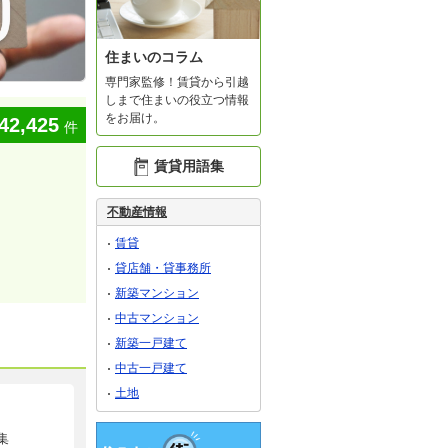
住まいのコラム
専門家監修！賃貸から引越
しまで住まいの役立つ情報
をお届け。
42,425
件
賃貸用語集
不動産情報
賃貸
貸店舗・貸事務所
新築マンション
中古マンション
新築一戸建て
中古一戸建て
土地
集