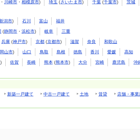
・
川崎市
・
相模原市
)
埼玉
(
さいたま市
)
千葉
(
千葉市
)
茨城
新潟市
)
石川
富山
福井
岡
(
静岡市
・
浜松市
)
岐阜
三重
兵庫
(
神戸市
)
京都
(
京都市
)
滋賀
奈良
和歌山
岡山市
)
山口
鳥取
島根
徳島
香川
愛媛
高知
市
)
佐賀
長崎
熊本
(
熊本市
)
大分
宮崎
鹿児島
沖
新築一戸建て
中古一戸建て
土地
賃貸
店舗・事業