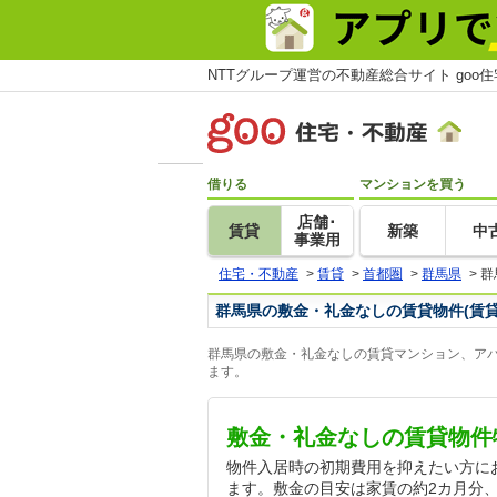
NTTグループ運営の不動産総合サイト goo
借りる
マンションを買う
店舗･
賃貸
新築
中
事業用
住宅・不動産
>
賃貸
>
首都圏
>
群馬県
>
群
群馬県の敷金・礼金なしの賃貸物件(賃
群馬県の敷金・礼金なしの賃貸マンション、アパ
ます。
敷金・礼金なしの賃貸物件
物件入居時の初期費用を抑えたい方に
ます。敷金の目安は家賃の約2カ月分、