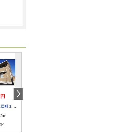
万円
5.50万円
8.50万円
群馬県前橋市三俣町１丁目
群馬県桐生市広沢町間ノ島
群馬県太田市飯田町
.2m²
専有面積
95.32m²
専有面積
48.2m²
DK
間取り
2SLDK
間取り
1LDK