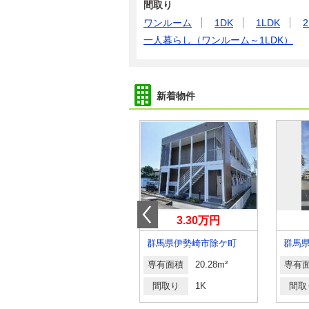
間取り
ワンルーム
1DK
1LDK
2
一人暮らし（ワンルーム～1LDK）
新着物件
5.90万円
3.30万円
群馬県高崎市新町
群馬県伊勢崎市除ケ町
群馬
専有面積
55.44m²
専有面積
20.28m²
専有
間取り
2LDK
間取り
1K
間取