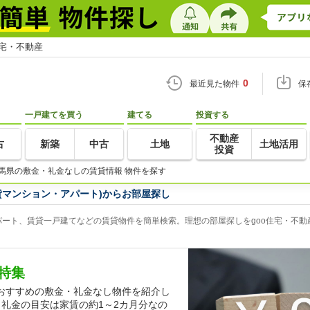
住宅・不動産
0
最近見た物件
保
一戸建てを買う
建てる
投資する
不動産
古
新築
中古
土地
土地活用
投資
馬県の敷金・礼金なしの賃貸情報 物件を探す
貸マンション・アパート)からお部屋探し
ート、賃貸一戸建てなどの賃貸物件を簡単検索。理想の部屋探しをgoo住宅・不動
特集
おすすめの敷金・礼金なし物件を紹介し
礼金の目安は家賃の約1～2カ月分なの