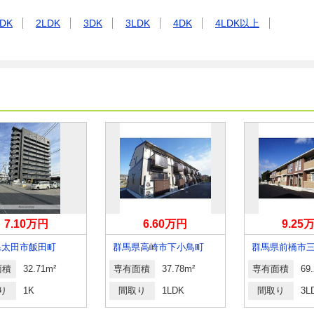
DK
2LDK
3DK
3LDK
4DK
4LDK以上
7.10万円
6.60万円
9.25
県太田市飯田町
群馬県高崎市下小鳥町
面積
32.71m²
専有面積
37.78m²
専有面積
69
り
1K
間取り
1LDK
間取り
3L