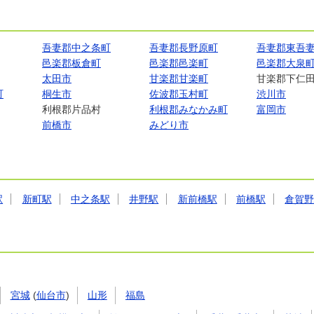
吾妻郡中之条町
吾妻郡長野原町
吾妻郡東吾
邑楽郡板倉町
邑楽郡邑楽町
邑楽郡大泉
太田市
甘楽郡甘楽町
甘楽郡下仁
町
桐生市
佐波郡玉村町
渋川市
利根郡片品村
利根郡みなかみ町
富岡市
前橋市
みどり市
駅
新町駅
中之条駅
井野駅
新前橋駅
前橋駅
倉賀
宮城
(
仙台市
)
山形
福島