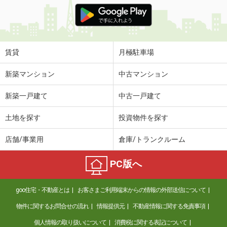
価 格
5.10万円
住 所
群馬県伊勢崎市境下渕名
専有面積
41.58m²
間取り
1LDK
賃貸
月極駐車場
群馬県高崎市剣崎町
新築マンション
中古マンション
価 格
5.25万円
新築一戸建て
中古一戸建て
住 所
群馬県高崎市剣崎町
専有面積
50.12m²
土地を探す
投資物件を探す
間取り
1LDK
店舗/事業用
倉庫/トランクルーム
群馬県高崎市上中居町
PC版へ
価 格
4.90万円
住 所
群馬県高崎市上中居町
goo住宅・不動産とは
お客さまご利用端末からの情報の外部送信について
専有面積
53.46m²
間取り
3DK
物件に関するお問合せの流れ
情報提供元
不動産情報に関する免責事項
個人情報の取り扱いについて
消費税に関する表記について
群馬県伊勢崎市連取本町