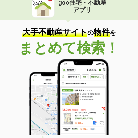
goo住宅・不動産
価 格
4.90万円
アプリ
住 所
群馬県高崎市菅谷町
専有面積
33.2m²
間取り
1K
大手不動産サイト
物件
の
を
群馬県高崎市和田町
まとめて検索！
価 格
8万円
住 所
群馬県高崎市和田町
専有面積
32.85m²
間取り
1DK
群馬県高崎市新保町
価 格
5万円
住 所
群馬県高崎市新保町
専有面積
35.72m²
間取り
ワンルーム
群馬県伊勢崎市境下渕名