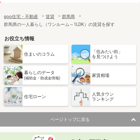
価 格
3万円
住 所
群馬県高崎市剣崎町
goo住宅・不動産
賃貸
群馬県
専有面積
22m²
群馬県の一人暮らし（ワンルーム～1LDK）の賃貸を探す
間取り
ワンルーム
お役立ち情報
群馬県前橋市野中町
「住みたい街」
価 格
5.70万円
住まいのコラム
を見つけよう
住 所
群馬県前橋市野中町
専有面積
58.6m²
暮らしのデータ
間取り
2LDK
家賃相場
(補助金・助成金情報)
群馬県高崎市福島町
人気タウン
住宅ローン
ランキング
価 格
4.20万円
住 所
群馬県高崎市福島町
専有面積
32.9m²
ページトップに戻る
間取り
ワンルーム
群馬県高崎市菅谷町