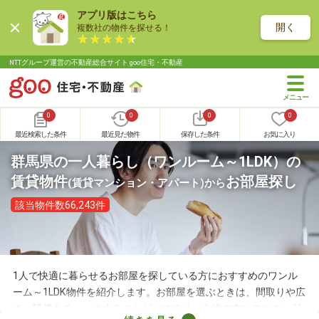
アプリ版はこちら
開く
複数社の物件を探せる！
NTTグループ運営の不動産総合サイト goo住宅・不動産
0
0
0
0
最近検索した条件
最近見た物件
保存した条件
お気に入り
群馬県の一人暮らし（ワンルーム～1LDK）の
賃貸物件
お部屋探し
(賃貸マンション・アパート)
から
該当物件数66,243件
1人で快適に暮らせるお部屋を探している方におすすめのワンル
ーム～1LDK物件を紹介します。お部屋を選ぶときは、間取りや広
さ、設備をチェックすることがおすすめ。女性の方はモニター付