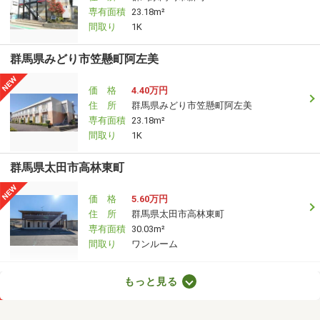
専有面積
23.18m²
間取り
1K
群馬県みどり市笠懸町阿左美
価 格
4.40万円
住 所
群馬県みどり市笠懸町阿左美
専有面積
23.18m²
間取り
1K
群馬県太田市高林東町
価 格
5.60万円
住 所
群馬県太田市高林東町
専有面積
30.03m²
間取り
ワンルーム
群馬県高崎市金古町
もっと見る
価 格
6.60万円