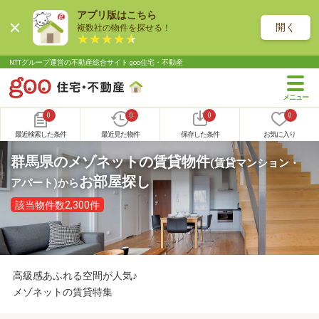
アプリ版はこちら
開く
複数社の物件を探せる！
NTTグループ運営の不動産総合サイト goo住宅・不動産
0
0
0
0
最近検索した条件
最近見た物件
保存した条件
お気に入り
群馬県のメゾネットの賃貸物件
(賃貸マンション・
お部屋探し
アパート)
から
該当物件数2,300件
高級感あふれる空間が人気♪
メゾネットの賃貸特集