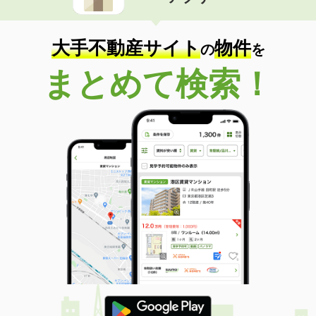
住 所
群馬県高崎市金古町
専有面積
37.98m²
間取り
1LDK
大手不動産サイト
物件
の
を
群馬県高崎市下豊岡町
まとめて検索！
価 格
6.95万円
住 所
群馬県高崎市下豊岡町
専有面積
50.05m²
間取り
1LDK
群馬県伊勢崎市今泉町１
価 格
4.80万円
住 所
群馬県伊勢崎市今泉町１
専有面積
52.49m²
間取り
2LDK
群馬県太田市西本町
価 格
6.70万円