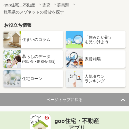
住 所
群馬県高崎市金古町
goo住宅・不動産
賃貸
群馬県
専有面積
40.87m²
群馬県のメゾネットの賃貸を探す
間取り
1LDK
お役立ち情報
群馬県前橋市西片貝町４
「住みたい街」
価 格
4.50万円
住まいのコラム
を見つけよう
住 所
群馬県前橋市西片貝町４
専有面積
23.18m²
暮らしのデータ
間取り
1K
家賃相場
(補助金・助成金情報)
群馬県高崎市金古町
人気タウン
住宅ローン
ランキング
価 格
5.70万円
住 所
群馬県高崎市金古町
専有面積
30.86m²
ページトップに戻る
間取り
1LDK
群馬県高崎市金古町
goo住宅・不動産
価 格
6.60万円
アプリ