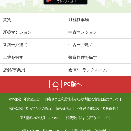
住 所
群馬県太田市西本町
専有面積
57.21m²
間取り
2LDK
賃貸
月極駐車場
群馬県太田市高林東町
新築マンション
中古マンション
価 格
4.50万円
新築一戸建て
中古一戸建て
住 所
群馬県太田市高林東町
専有面積
36.15m²
土地を探す
投資物件を探す
間取り
2DK
店舗/事業用
倉庫/トランクルーム
群馬県高崎市下中居町
PC版へ
価 格
5.90万円
住 所
群馬県高崎市下中居町
goo住宅・不動産とは
お客さまご利用端末からの情報の外部送信について
専有面積
46.88m²
間取り
1LDK
物件に関するお問合せの流れ
情報提供元
不動産情報に関する免責事項
個人情報の取り扱いについて
消費税に関する表記について
群馬県高崎市上並榎町
プライバシーポリシー
ヘルプ
お問い合わせ
運営会社