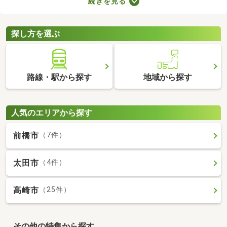
続きを見る
スルームがあったりとサービスの充実度が抜群。お部屋も広々と
しているので、家族全員がゆったりと過ごせるでしょう。複数あ
る高級・ハイグレードな物件から、気になるお部屋を見つけてく
探し方を選ぶ
ださいね。
路線・駅から探す
地域から探す
人気のエリアから探す
前橋市
（7件）
太田市
（4件）
高崎市
（25件）
その他の特集から探す