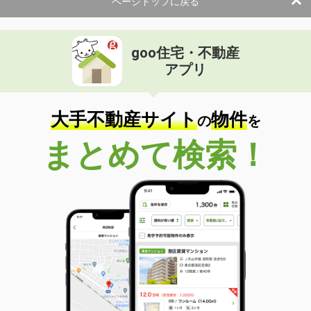
ページトップに戻る
間取り
1LDK
群馬県高崎市金古町
goo住宅・不動産
価 格
6.60万円
アプリ
住 所
群馬県高崎市金古町
専有面積
37.98m²
間取り
1LDK
大手不動産サイト
物件
の
を
群馬県高崎市下豊岡町
まとめて検索！
価 格
6.95万円
住 所
群馬県高崎市下豊岡町
専有面積
50.05m²
間取り
1LDK
群馬県伊勢崎市今泉町１
価 格
4.80万円
住 所
群馬県伊勢崎市今泉町１
専有面積
52.49m²