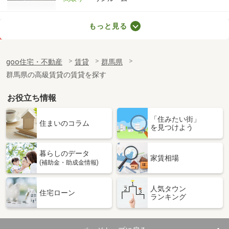
群馬県高崎市金古町
もっと見る
価 格
6.60万円
住 所
群馬県高崎市金古町
goo住宅・不動産
賃貸
群馬県
専有面積
40.87m²
群馬県の高級賃貸の賃貸を探す
間取り
1LDK
お役立ち情報
群馬県前橋市西片貝町４
「住みたい街」
価 格
4.50万円
住まいのコラム
を見つけよう
住 所
群馬県前橋市西片貝町４
専有面積
23.18m²
暮らしのデータ
間取り
1K
家賃相場
(補助金・助成金情報)
群馬県高崎市金古町
人気タウン
住宅ローン
ランキング
価 格
5.70万円
住 所
群馬県高崎市金古町
専有面積
30.86m²