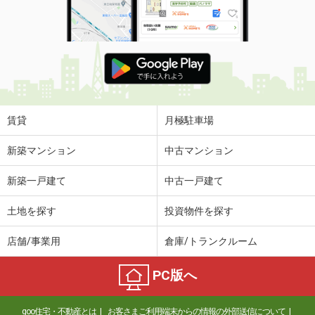
間取り
2LDK
群馬県太田市西本町
価 格
6.70万円
住 所
群馬県太田市西本町
専有面積
57.21m²
間取り
2LDK
賃貸
月極駐車場
群馬県太田市高林東町
新築マンション
中古マンション
価 格
4.50万円
新築一戸建て
中古一戸建て
住 所
群馬県太田市高林東町
専有面積
36.15m²
土地を探す
投資物件を探す
間取り
2DK
店舗/事業用
倉庫/トランクルーム
群馬県高崎市下中居町
PC版へ
価 格
5.90万円
住 所
群馬県高崎市下中居町
goo住宅・不動産とは
お客さまご利用端末からの情報の外部送信について
専有面積
46.88m²