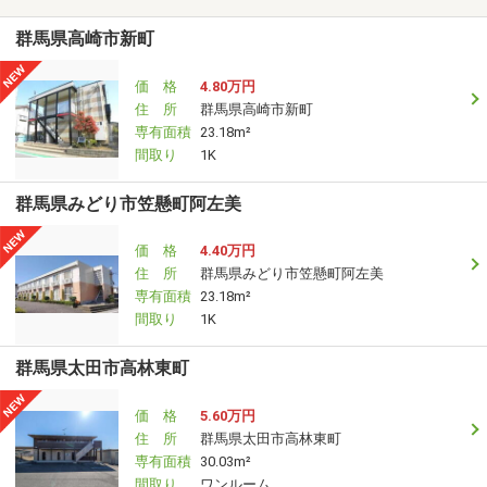
群馬県高崎市新町
価 格
4.80万円
住 所
群馬県高崎市新町
専有面積
23.18m²
間取り
1K
群馬県みどり市笠懸町阿左美
価 格
4.40万円
住 所
群馬県みどり市笠懸町阿左美
専有面積
23.18m²
間取り
1K
群馬県太田市高林東町
価 格
5.60万円
住 所
群馬県太田市高林東町
専有面積
30.03m²
間取り
ワンルーム