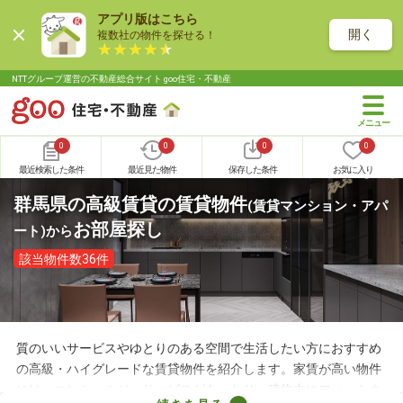
アプリ版はこちら
開く
複数社の物件を探せる！
NTTグループ運営の不動産総合サイト goo住宅・不動産
0
0
0
0
最近検索した条件
最近見た物件
保存した条件
お気に入り
群馬県の高級賃貸の賃貸物件
(賃貸マンション・アパ
お部屋探し
ート)
から
該当物件数36件
質のいいサービスやゆとりのある空間で生活したい方におすすめ
の高級・ハイグレードな賃貸物件を紹介します。家賃が高い物件
には、コンシェルジュサービスがあったり、建物内にフィットネ