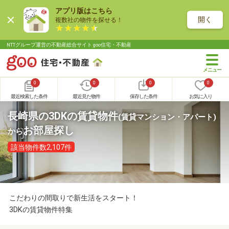
アプリ版はこちら
開く
複数社の物件を探せる！
NTTグループ運営の不動産総合サイト goo住宅・不動産
0
0
0
0
最近検索した条件
最近見た物件
保存した条件
お気に入り
長崎県の3DKの賃貸物件
(賃貸マンション・アパート)
お部屋探し
から
該当物件数2,107件
こだわりの間取りで新生活をスタート！
3DKの賃貸物件特集