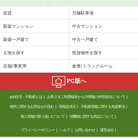
住 所
長崎県長崎市江平１
専有面積
19.87m²
賃貸
月極駐車場
間取り
1K
新築マンション
中古マンション
長崎県西彼杵郡長与町高田郷
新築一戸建て
中古一戸建て
価 格
6.10万円
住 所
長崎県西彼杵郡長与町高田郷
土地を探す
投資物件を探す
専有面積
48.39m²
間取り
1LDK
店舗/事業用
倉庫/トランクルーム
長崎県長崎市江平１
PC版へ
価 格
4.80万円
goo住宅・不動産とは
お客さまご利用端末からの情報の外部送信について
住 所
長崎県長崎市江平１
専有面積
19.87m²
物件に関するお問合せの流れ
情報提供元
不動産情報に関する免責事項
間取り
1K
個人情報の取り扱いについて
消費税に関する表記について
長崎県長崎市岩見町
プライバシーポリシー
ヘルプ
お問い合わせ
運営会社