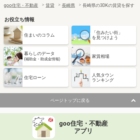
住 所
長崎県長崎市赤迫２
goo住宅・不動産
賃貸
長崎県
長崎県の3DKの賃貸を探す
専有面積
61.47m²
間取り
2LDK
お役立ち情報
長崎県大村市富の原２
「住みたい街」
住まいのコラム
を見つけよう
価 格
4.30万円
住 所
長崎県大村市富の原２
暮らしのデータ
専有面積
23.61m²
家賃相場
(補助金・助成金情報)
間取り
1K
人気タウン
長崎県大村市宮小路３
住宅ローン
ランキング
価 格
4.40万円
住 所
長崎県大村市宮小路３
ページトップに戻る
専有面積
28.02m²
間取り
1K
goo住宅・不動産
長崎県西彼杵郡長与町高田郷
アプリ
価 格
4.50万円