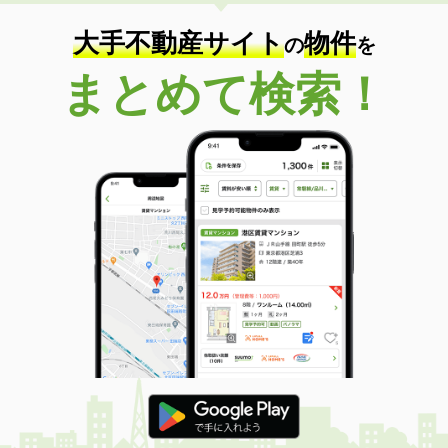
住 所
長崎県西彼杵郡長与町高田郷
専有面積
19.87m²
大手不動産サイト
物件
の
を
間取り
1K
まとめて検索！
長崎県西彼杵郡時津町西時津郷
価 格
5.60万円
住 所
長崎県西彼杵郡時津町西時津郷
専有面積
48.6m²
間取り
2DK
長崎県長崎市南町
価 格
4.40万円
住 所
長崎県長崎市南町
専有面積
19.87m²
間取り
1K
長崎県長崎市江平１
価 格
4.80万円