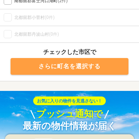
南都留郡富士河口湖町
(2件)
北都留郡小菅村
(0件)
北都留郡丹波山村
(0件)
チェックした市区で
さらに町名を選択する
お気に入りの物件を見逃さない！
プッシュ通知で
最新の物件情報が届く