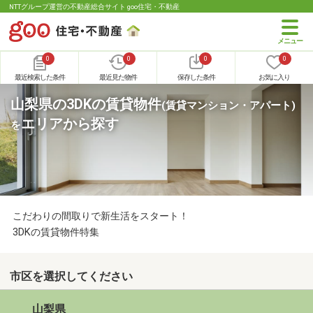
NTTグループ運営の不動産総合サイト goo住宅・不動産
0
0
0
0
最近検索した条件
最近見た物件
保存した条件
お気に入り
山梨県の3DKの賃貸物件
(賃貸マンション・アパート)
エリアから探す
を
こだわりの間取りで新生活をスタート！
3DKの賃貸物件特集
市区を選択してください
山梨県