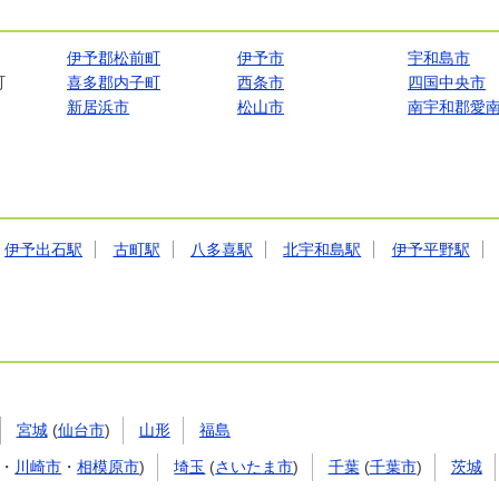
伊予郡松前町
伊予市
宇和島市
町
喜多郡内子町
西条市
四国中央市
新居浜市
松山市
南宇和郡愛
伊予出石駅
古町駅
八多喜駅
北宇和島駅
伊予平野駅
宮城
(
仙台市
)
山形
福島
・
川崎市
・
相模原市
)
埼玉
(
さいたま市
)
千葉
(
千葉市
)
茨城