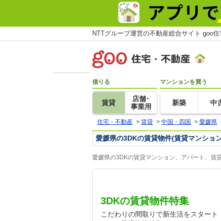
NTTグループ運営の不動産総合サイト goo
借りる
マンションを買う
店舗･
賃貸
新築
中
事業用
住宅・不動産
>
賃貸
>
中国・四国
>
愛媛県
愛媛県の3DKの賃貸物件(賃貸マンショ
愛媛県の3DKの賃貸マンション、アパート、賃
3DKの賃貸物件特集
こだわりの間取りで新生活をスタート