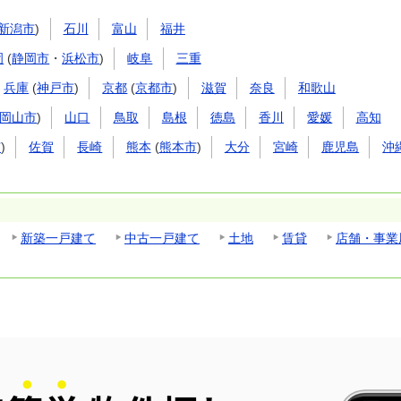
新潟市
)
石川
富山
福井
岡
(
静岡市
・
浜松市
)
岐阜
三重
兵庫
(
神戸市
)
京都
(
京都市
)
滋賀
奈良
和歌山
岡山市
)
山口
鳥取
島根
徳島
香川
愛媛
高知
市
)
佐賀
長崎
熊本
(
熊本市
)
大分
宮崎
鹿児島
沖
新築一戸建て
中古一戸建て
土地
賃貸
店舗・事業