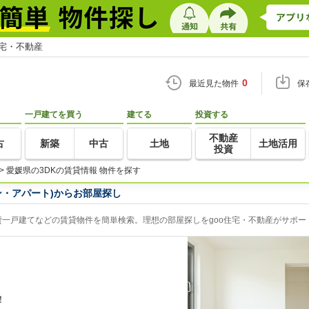
住宅・不動産
0
最近見た物件
保
一戸建てを買う
建てる
投資する
不動産
古
新築
中古
土地
土地活用
投資
>
愛媛県の3DKの賃貸情報 物件を探す
ン・アパート)からお部屋探し
貸一戸建てなどの賃貸物件を簡単検索。理想の部屋探しをgoo住宅・不動産がサポー
！