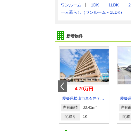
ワンルーム
1DK
1LDK
2
一人暮らし（ワンルーム～1LDK）
新着物件
4.50万円
4.70万円
愛媛県伊予郡砥部町大南
愛媛県松山市東石井７丁目
専有面積
55.72m²
専有面積
30.41m²
専有
間取り
2LDK
間取り
1K
間取