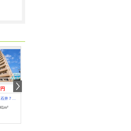
万円
5.60万円
3.90万円
愛媛県松山市東石井７丁目
愛媛県大洲市若宮
愛媛県松山市宮西３丁
.41m²
専有面積
23.61m²
専有面積
19.87m²
間取り
1K
間取り
1K