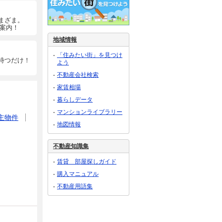
まざま。
ご案内！
地域情報
「住みたい街」を見つけ
待つだけ！
よう
不動産会社検索
家賃相場
暮らしデータ
マンションライブラリー
主物件
地図情報
不動産知識集
賃貸 部屋探しガイド
購入マニュアル
不動産用語集