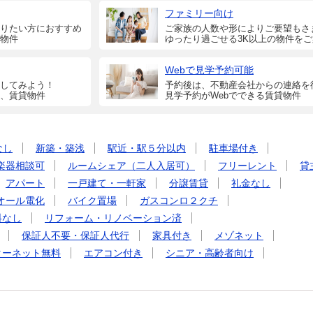
ファミリー向け
りたい方におすすめ
ご家族の人数や形によりご要望もさ
物件
ゆったり過ごせる3K以上の物件を
Webで見学予約可能
してみよう！
予約後は、不動産会社からの連絡を
、賃貸物件
見学予約がWebでできる賃貸物件
なし
新築・築浅
駅近・駅５分以内
駐車場付き
楽器相談可
ルームシェア（二人入居可）
フリーレント
貸
アパート
一戸建て・一軒家
分譲賃貸
礼金なし
オール電化
バイク置場
ガスコンロ２クチ
料なし
リフォーム・リノベーション済
保証人不要・保証人代行
家具付き
メゾネット
ターネット無料
エアコン付き
シニア・高齢者向け