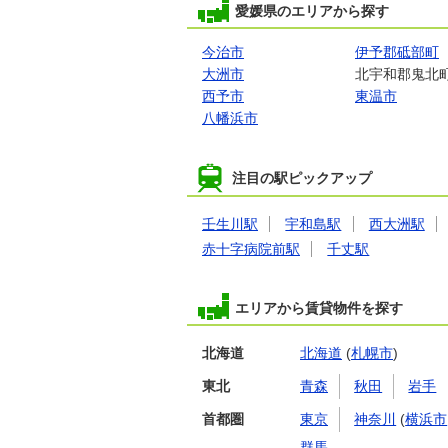
愛媛県のエリアから探す
今治市
伊予郡砥部町
大洲市
北宇和郡鬼北
西予市
東温市
八幡浜市
注目の駅ピックアップ
壬生川駅
宇和島駅
西大洲駅
赤十字病院前駅
千丈駅
エリアから賃貸物件を探す
北海道
北海道
(
札幌市
)
東北
青森
秋田
岩手
首都圏
東京
神奈川
(
横浜市
群馬