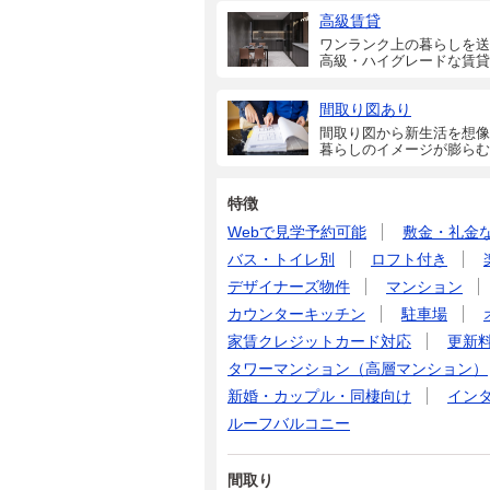
高級賃貸
ワンランク上の暮らしを送
高級・ハイグレードな賃貸
間取り図あり
間取り図から新生活を想像
暮らしのイメージが膨らむ
特徴
Webで見学予約可能
敷金・礼金
バス・トイレ別
ロフト付き
デザイナーズ物件
マンション
カウンターキッチン
駐車場
家賃クレジットカード対応
更新
タワーマンション（高層マンション）
新婚・カップル・同棲向け
イン
ルーフバルコニー
間取り