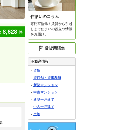
住まいのコラム
専門家監修！賃貸から引越
しまで住まいの役立つ情報
8,628
数
件
をお届け。
賃貸用語集
不動産情報
賃貸
貸店舗・貸事務所
新築マンション
中古マンション
新築一戸建て
中古一戸建て
土地
集