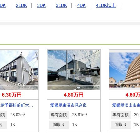
DK
2LDK
3DK
3LDK
4DK
4LDK以上
6.30万円
4.80万円
4.60
愛媛県伊予郡松前町大字浜
愛媛県東温市見奈良
面積
28.02m²
専有面積
23.61m²
専有面積
30
り
1K
間取り
1K
間取り
1K