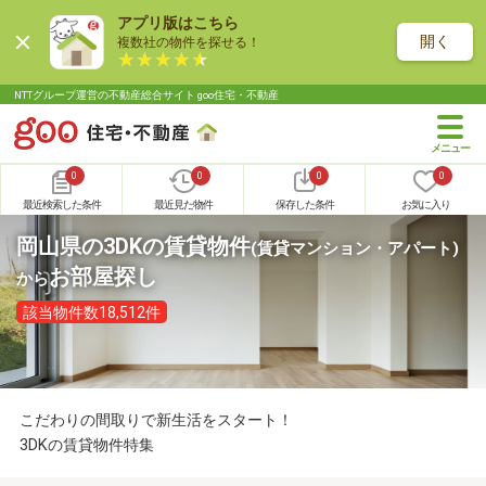
アプリ版はこちら
開く
複数社の物件を探せる！
NTTグループ運営の不動産総合サイト goo住宅・不動産
0
0
0
0
最近検索した条件
最近見た物件
保存した条件
お気に入り
岡山県の3DKの賃貸物件
(賃貸マンション・アパート)
お部屋探し
から
該当物件数18,512件
こだわりの間取りで新生活をスタート！
3DKの賃貸物件特集