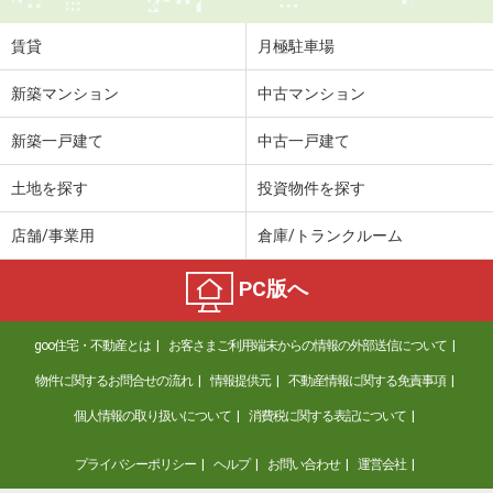
住 所
岡山県岡山市北区今８
専有面積
20.28m²
賃貸
月極駐車場
間取り
1K
新築マンション
中古マンション
岡山県岡山市北区今村
新築一戸建て
中古一戸建て
価 格
3.40万円
住 所
岡山県岡山市北区今村
土地を探す
投資物件を探す
専有面積
22.37m²
間取り
1K
店舗/事業用
倉庫/トランクルーム
岡山県倉敷市大島
PC版へ
価 格
5.30万円
goo住宅・不動産とは
お客さまご利用端末からの情報の外部送信について
住 所
岡山県倉敷市大島
専有面積
50.78m²
物件に関するお問合せの流れ
情報提供元
不動産情報に関する免責事項
間取り
2LDK
個人情報の取り扱いについて
消費税に関する表記について
岡山県倉敷市西阿知町
プライバシーポリシー
ヘルプ
お問い合わせ
運営会社