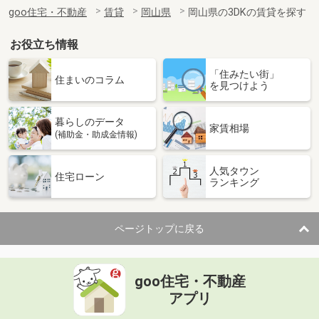
住 所
岡山県岡山市北区今保
goo住宅・不動産
賃貸
岡山県
岡山県の3DKの賃貸を探す
専有面積
22.7m²
間取り
1K
お役立ち情報
岡山県岡山市北区大和町１丁目
「住みたい街」
住まいのコラム
を見つけよう
価 格
6.20万円
住 所
岡山県岡山市北区大和町１丁目
暮らしのデータ
専有面積
26.38m²
家賃相場
(補助金・助成金情報)
間取り
1K
人気タウン
岡山県岡山市北区三門東町
住宅ローン
ランキング
価 格
5.50万円
住 所
岡山県岡山市北区三門東町
ページトップに戻る
専有面積
26.8m²
間取り
1K
goo住宅・不動産
岡山県岡山市北区島田本町１丁目
アプリ
価 格
4.20万円