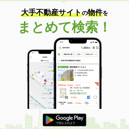
住 所
岡山県岡山市北区島田本町１丁目
専有面積
21.23m²
大手不動産サイト
物件
の
を
間取り
1K
まとめて検索！
岡山県岡山市中区八幡
価 格
5.20万円
住 所
岡山県岡山市中区八幡
専有面積
42.04m²
間取り
1LDK
岡山県岡山市北区撫川
価 格
3.10万円
住 所
岡山県岡山市北区撫川
専有面積
19.87m²
間取り
1K
岡山県岡山市北区今８
価 格
4.40万円