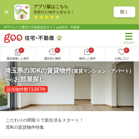
アプリ版はこちら
開く
複数社の物件を探せる！
NTTグループ運営の不動産総合サイト goo住宅・不動産
0
0
0
0
最近検索した条件
最近見た物件
保存した条件
お気に入り
埼玉県の3DKの賃貸物件
(賃貸マンション・アパート)
お部屋探し
から
該当物件数13,087件
こだわりの間取りで新生活をスタート！
3DKの賃貸物件特集