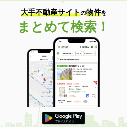
住 所
埼玉県さいたま市北区本郷町
専有面積
62.1m²
大手不動産サイト
物件
の
を
間取り
2LDK
まとめて検索！
埼玉県所沢市和ケ原３
価 格
8.30万円
住 所
埼玉県所沢市和ケ原３
専有面積
26.5m²
間取り
ワンルーム
埼玉県さいたま市北区本郷町
価 格
9.70万円
住 所
埼玉県さいたま市北区本郷町
専有面積
62.1m²
間取り
2LDK
埼玉県越谷市大字大林
価 格
7.90万円