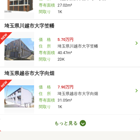
専有面積
27.02m²
間取り
1K
埼玉県川越市大字笠幡
価 格
5.70万円
住 所
埼玉県川越市大字笠幡
専有面積
40.47m²
間取り
2DK
埼玉県越谷市大字向畑
価 格
7.90万円
住 所
埼玉県越谷市大字向畑
専有面積
31.05m²
間取り
1K
埼玉県さいたま市見沼区丸ヶ崎町
もっと見る
価 格
6.60万円