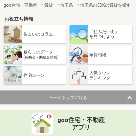
住 所
埼玉県さいたま市見沼区丸ヶ崎町
goo住宅・不動産
賃貸
埼玉県
埼玉県の3DKの賃貸を探す
専有面積
32.43m²
間取り
1K
お役立ち情報
埼玉県羽生市大字中岩瀬
「住みたい街」
住まいのコラム
を見つけよう
価 格
6.10万円
住 所
埼玉県羽生市大字中岩瀬
暮らしのデータ
専有面積
35.79m²
家賃相場
(補助金・助成金情報)
間取り
1LDK
人気タウン
埼玉県三郷市三郷１丁目
住宅ローン
ランキング
価 格
8.90万円
住 所
埼玉県三郷市三郷１丁目
ページトップに戻る
専有面積
23.04m²
間取り
ワンルーム
goo住宅・不動産
埼玉県さいたま市北区本郷町
アプリ
価 格
9.70万円