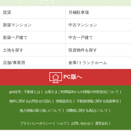
住 所
埼玉県越谷市大字大林
専有面積
23.18m²
賃貸
月極駐車場
間取り
1K
新築マンション
中古マンション
埼玉県さいたま市南区太田窪５丁目
新築一戸建て
中古一戸建て
価 格
8.70万円
住 所
埼玉県さいたま市南区太田窪５丁目
土地を探す
投資物件を探す
専有面積
53.93m²
間取り
2LDK
店舗/事業用
倉庫/トランクルーム
埼玉県さいたま市浦和区領家６
PC版へ
価 格
8.50万円
goo住宅・不動産とは
お客さまご利用端末からの情報の外部送信について
住 所
埼玉県さいたま市浦和区領家６
専有面積
21.2m²
物件に関するお問合せの流れ
情報提供元
不動産情報に関する免責事項
間取り
1K
個人情報の取り扱いについて
消費税に関する表記について
埼玉県川口市飯原町
プライバシーポリシー
ヘルプ
お問い合わせ
運営会社