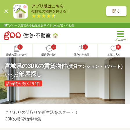
アプリ版はこちら
開く
複数社の物件を探せる！
NTTグループ運営の不動産総合サイト goo住宅・不動産
0
0
0
0
最近検索した条件
最近見た物件
保存した条件
お気に入り
宮城県の3DKの賃貸物件
(賃貸マンション・アパート)
お部屋探し
から
該当物件数3,194件
こだわりの間取りで新生活をスタート！
3DKの賃貸物件特集