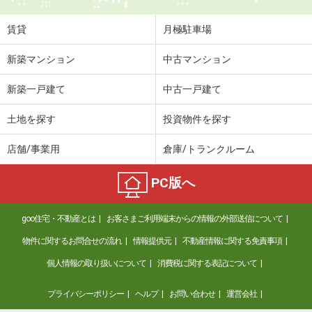
住 所
宮城県仙台市若林区河原町２丁目
専有面積
40.8m²
賃貸
月極駐車場
間取り
1LDK
新築マンション
中古マンション
宮城県仙台市太白区諏訪町
新築一戸建て
中古一戸建て
価 格
7.30万円
住 所
宮城県仙台市太白区諏訪町
土地を探す
投資物件を探す
専有面積
44.66m²
間取り
1LDK
店舗/事業用
倉庫/トランクルーム
宮城県仙台市太白区根岸町
PC版へ
価 格
6.80万円
goo住宅・不動産とは
お客さまご利用端末からの情報の外部送信について
住 所
宮城県仙台市太白区根岸町
専有面積
38.29m²
物件に関するお問合せの流れ
情報提供元
不動産情報に関する免責事項
間取り
1LDK
個人情報の取り扱いについて
消費税に関する表記について
宮城県仙台市太白区郡山１丁目
プライバシーポリシー
ヘルプ
お問い合わせ
運営会社