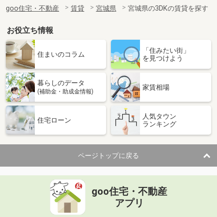
住 所
宮城県仙台市若林区白萩町
goo住宅・不動産
賃貸
宮城県
宮城県の3DKの賃貸を探す
専有面積
30.44m²
間取り
1K
お役立ち情報
宮城県仙台市若林区南小泉字八軒小路
「住みたい街」
住まいのコラム
を見つけよう
価 格
9.90万円
住 所
宮城県仙台市若林区南小泉字八軒小路
暮らしのデータ
専有面積
43.94m²
家賃相場
(補助金・助成金情報)
間取り
1LDK
人気タウン
宮城県仙台市太白区八本松１丁目
住宅ローン
ランキング
価 格
10.20万円
住 所
宮城県仙台市太白区八本松１丁目
ページトップに戻る
専有面積
52.92m²
間取り
2LDK
goo住宅・不動産
宮城県仙台市宮城野区東仙台２丁目
アプリ
価 格
6.20万円