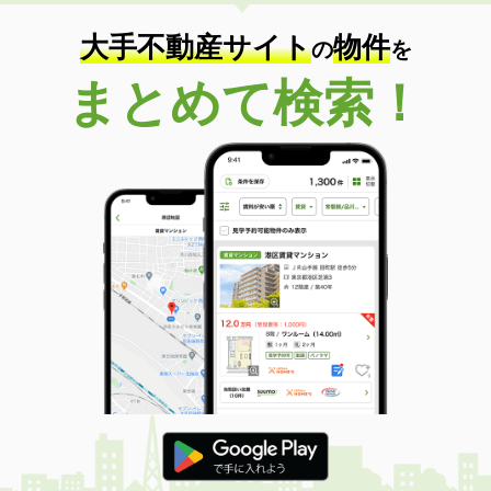
住 所
宮城県仙台市宮城野区東仙台２丁目
専有面積
30.93m²
大手不動産サイト
物件
の
を
間取り
1LDK
まとめて検索！
宮城県仙台市太白区八本松１丁目
価 格
10.40万円
住 所
宮城県仙台市太白区八本松１丁目
専有面積
52.92m²
間取り
2LDK
宮城県仙台市若林区かすみ町
価 格
11.80万円
住 所
宮城県仙台市若林区かすみ町
専有面積
57.75m²
間取り
2LDK
宮城県仙台市若林区河原町２丁目
価 格
6.50万円