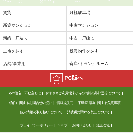
住 所
富山県富山市長江２丁目
専有面積
28.44m²
賃貸
月極駐車場
間取り
1K
新築マンション
中古マンション
富山県富山市中島４丁目
新築一戸建て
中古一戸建て
価 格
4.60万円
住 所
富山県富山市中島４丁目
土地を探す
投資物件を探す
専有面積
50.07m²
間取り
1LDK
店舗/事業用
倉庫/トランクルーム
富山県富山市下新町
PC版へ
価 格
5.80万円
goo住宅・不動産とは
お客さまご利用端末からの情報の外部送信について
住 所
富山県富山市下新町
専有面積
53.72m²
物件に関するお問合せの流れ
情報提供元
不動産情報に関する免責事項
間取り
2DK
個人情報の取り扱いについて
消費税に関する表記について
富山県富山市奥田町
プライバシーポリシー
ヘルプ
お問い合わせ
運営会社