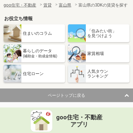
住 所
富山県富山市中島１
goo住宅・不動産
賃貸
富山県
富山県の3DKの賃貸を探す
専有面積
22.35m²
間取り
1K
お役立ち情報
富山県滑川市上小泉
「住みたい街」
住まいのコラム
を見つけよう
価 格
4.20万円
住 所
富山県滑川市上小泉
暮らしのデータ
専有面積
23.72m²
家賃相場
(補助金・助成金情報)
間取り
1K
人気タウン
富山県富山市中島１丁目
住宅ローン
ランキング
価 格
4.80万円
住 所
富山県富山市中島１丁目
ページトップに戻る
専有面積
28.31m²
間取り
ワンルーム
goo住宅・不動産
富山県富山市赤田
アプリ
価 格
6万円