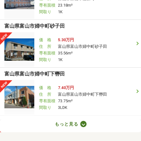
専有面積
23.18m²
間取り
1K
富山県富山市婦中町砂子田
価 格
5.30万円
住 所
富山県富山市婦中町砂子田
専有面積
35.56m²
間取り
1K
富山県富山市婦中町下轡田
価 格
7.40万円
住 所
富山県富山市婦中町下轡田
専有面積
73.75m²
間取り
3LDK
富山県富山市中島１
もっと見る
価 格
5.80万円