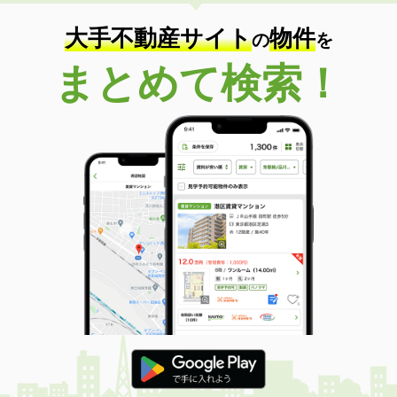
住 所
富山県富山市赤田
専有面積
48.27m²
大手不動産サイト
物件
の
を
間取り
1LDK
まとめて検索！
富山県富山市八尾町杉田
価 格
5.70万円
住 所
富山県富山市八尾町杉田
専有面積
150m²
間取り
1LDK
富山県富山市四方北窪
価 格
6.80万円
住 所
富山県富山市四方北窪
専有面積
50.05m²
間取り
1LDK
富山県富山市長江２丁目
価 格
3.30万円