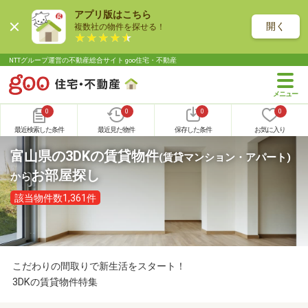
アプリ版はこちら
開く
複数社の物件を探せる！
NTTグループ運営の不動産総合サイト goo住宅・不動産
0
0
0
0
最近検索した条件
最近見た物件
保存した条件
お気に入り
富山県の3DKの賃貸物件
(賃貸マンション・アパート)
お部屋探し
から
該当物件数1,361件
こだわりの間取りで新生活をスタート！
3DKの賃貸物件特集