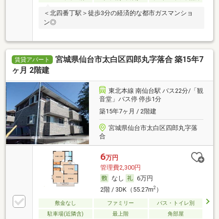
＜北四番丁駅＞徒歩3分の経済的な都市ガスマンショ
ン◎
宮城県仙台市太白区四郎丸字落合 築15年7
賃貸アパート
ヶ月 2階建
東北本線 南仙台駅 バス22分/「観
音堂」バス停 停歩1分
築15年7ヶ月 / 2階建
宮城県仙台市太白区四郎丸字落
合
6
万円
管理費2,300円
なし
6万円
2
2階 / 3DK（55.27m
）
敷金なし
ファミリー
バス・トイレ別
駐車場(近隣含)
最上階
角部屋