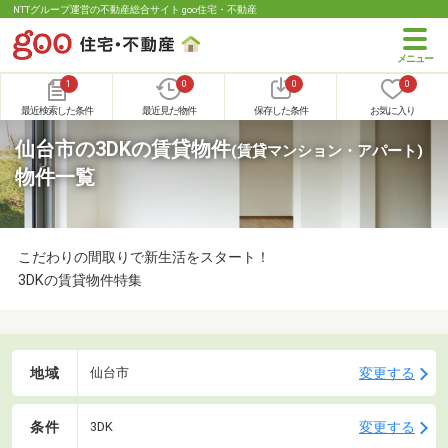
NTTグループ運営の不動産総合サイト goo住宅・不動産
1
0
0
0
最近検索した条件
最近見た物件
保存した条件
お気に入り
仙台市の3DKの賃貸物件
(賃貸マンション・アパート)
物件一覧
こだわりの間取りで新生活をスタート！
3DKの賃貸物件特集
地域
変更する
仙台市
条件
変更する
3DK