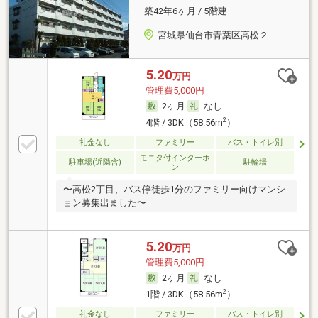
築42年6ヶ月 / 5階建
宮城県仙台市青葉区高松２
5.20
万円
管理費5,000円
2ヶ月
なし
2
4階 / 3DK（58.56m
）
礼金なし
ファミリー
バス・トイレ別
モニタ付インターホ
駐車場(近隣含)
駐輪場
ン
〜高松2丁目、バス停徒歩1分のファミリー向けマンシ
ョン募集出ました〜
5.20
万円
管理費5,000円
2ヶ月
なし
2
1階 / 3DK（58.56m
）
礼金なし
ファミリー
バス・トイレ別