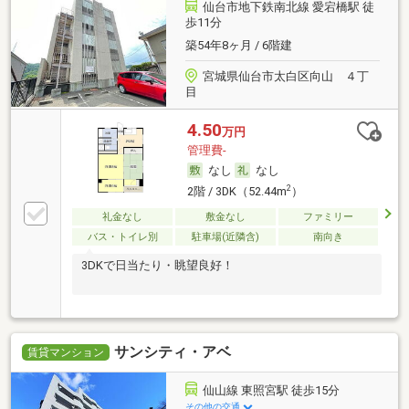
仙台市地下鉄南北線 愛宕橋駅 徒
歩11分
築54年8ヶ月 / 6階建
宮城県仙台市太白区向山 ４丁
目
4.50
万円
管理費-
なし
なし
2
2階 / 3DK（52.44m
）
礼金なし
敷金なし
ファミリー
バス・トイレ別
駐車場(近隣含)
南向き
3DKで日当たり・眺望良好！
サンシティ・アベ
賃貸マンション
仙山線 東照宮駅 徒歩15分
その他の交通