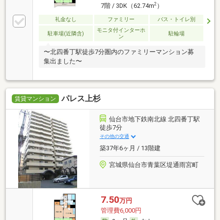
2
7階 / 3DK（62.74m
）
礼金なし
ファミリー
バス・トイレ別
モニタ付インターホ
駐車場(近隣含)
駐輪場
ン
〜北四番丁駅徒歩7分圏内のファミリーマンション募
集出ました〜
パレス上杉
賃貸マンション
仙台市地下鉄南北線 北四番丁駅
徒歩7分
その他の交通
築37年6ヶ月 / 13階建
宮城県仙台市青葉区堤通雨宮町
7.50
万円
管理費6,000円