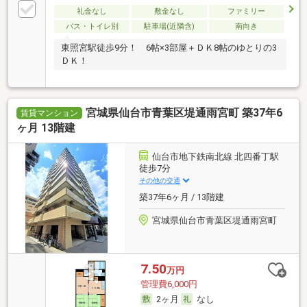
礼金なし
敷金なし
ファミリー
バス・トイレ別
駐車場(近隣含)
南向き
東照宮駅徒歩9分！ 6帖×3部屋＋ＤＫ8帖のゆとりの3
ＤＫ！
宮城県仙台市青葉区堤通雨宮町 築37年6
賃貸マンション
ヶ月 13階建
仙台市地下鉄南北線 北四番丁駅
徒歩7分
その他の交通
築37年6ヶ月 / 13階建
宮城県仙台市青葉区堤通雨宮町
7.50
万円
管理費6,000円
2ヶ月
なし