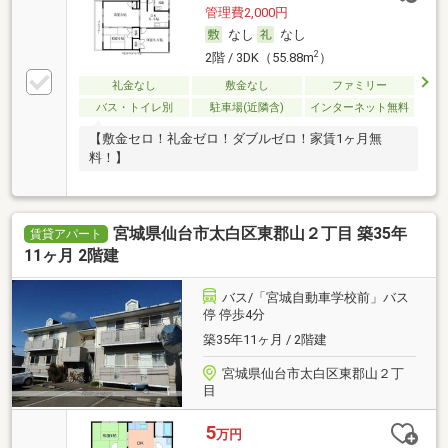
管理費2,000円
なし
なし
2
2階 / 3DK（55.88m
）
礼金なし
敷金なし
ファミリー
バス・トイレ別
駐車場(近隣含)
インターネット無料
【敷金セロ！礼金ゼロ！ダブルゼロ！家賃1ヶ月無
料！】
宮城県仙台市太白区東郡山２丁目 築35年
賃貸アパート
11ヶ月 2階建
バス/「宮城自動車学校前」バス
停 停歩4分
築35年11ヶ月 / 2階建
宮城県仙台市太白区東郡山２丁
目
5
万円