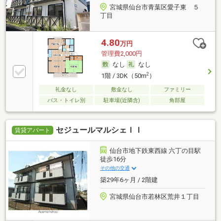
宮城県仙台市青葉区愛子東 ５
丁目
4.80
万円
管理費2,000円
なし
なし
2
1階 / 3DK（50m
）
礼金なし
敷金なし
ファミリー
バス・トイレ別
駐車場(近隣含)
角部屋
セジュールマルシェＩＩ
賃貸アパート
仙台市地下鉄東西線 六丁の目駅
徒歩16分
その他の交通
築29年6ヶ月 / 2階建
宮城県仙台市若林区荒井１丁目