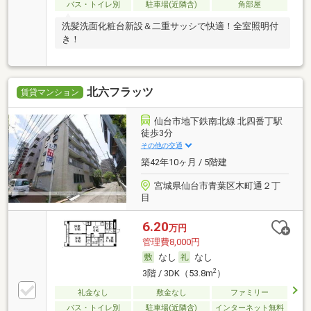
バス・トイレ別
駐車場(近隣含)
角部屋
洗髪洗面化粧台新設＆二重サッシで快適！全室照明付
き！
北六フラッツ
賃貸マンション
仙台市地下鉄南北線 北四番丁駅
徒歩3分
その他の交通
築42年10ヶ月 / 5階建
宮城県仙台市青葉区木町通２丁
目
6.20
万円
管理費8,000円
なし
なし
2
3階 / 3DK（53.8m
）
礼金なし
敷金なし
ファミリー
バス・トイレ別
駐車場(近隣含)
インターネット無料