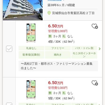
築38年6ヶ月 / 6階建
宮城県仙台市青葉区高松２丁目
6.50
万円
管理費5,000円
2ヶ月
なし
2
4階 / 3DK（62.9m
）
礼金なし
ファミリー
バス・トイレ別
モニタ付インターホ
駐車場(近隣含)
南向き
ン
〜高松2丁目・都市ガス・ファミリーマンション募集
出ました〜
6.50
万円
管理費5,000円
2ヶ月
なし
2
5階 / 3DK（62.9m
）
礼金なし
ファミリー
バス・トイレ別