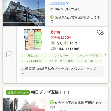
その他の交通
築33年7ヶ月 / 2階建
宮城県仙台市宮城野区新田５丁
目
6
万円
管理費2,300円
なし
1ヶ月
2
2階 / 3DK（54.65m
）
敷金なし
ファミリー
バス・トイレ別
ペット相談可
インターネット無料
最上階
お部屋探しは朝日綜合グループのアパマンショップ
へ！
朝日プラザ五橋ＩＩＩ
賃貸マンション
仙台市地下鉄南北線 五橋駅 徒歩
6分