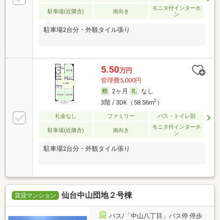
モニタ付インターホ
駐車場(近隣含)
南向き
ン
駐車場2台分・外観タイル張り
5.50
万円
管理費5,000円
2ヶ月
なし
2
3階 / 3DK（58.56m
）
礼金なし
ファミリー
バス・トイレ別
モニタ付インターホ
駐車場(近隣含)
南向き
ン
駐車場2台分・外観タイル張り
仙台中山団地２号棟
賃貸マンション
バス/「中山八丁目」バス停 停歩