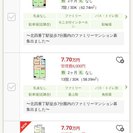
2ヶ月
なし
2
7階 / 3DK（62.74m
）
礼金なし
ファミリー
バス・トイレ別
モニタ付インターホ
駐車場(近隣含)
駐輪場
ン
〜北四番丁駅徒歩7分圏内のファミリーマンション募
集出ました〜
7.70
万円
管理費6,000円
2ヶ月
なし
2
13階 / 3DK（58.39m
）
礼金なし
ファミリー
バス・トイレ別
駐車場(近隣含)
最上階
角部屋
〜北四番丁駅徒歩7分圏内のファミリーマンション募
集出ました〜
7.70
万円