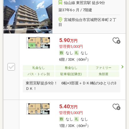
仙山線 東照宮駅 徒歩9分
築37年6ヶ月 / 7階建
宮城県仙台市宮城野区幸町２丁
目
5.90
万円
管理費5,000円
なし
なし
2
6階 / 3DK（60m
）
礼金なし
敷金なし
ファミリー
バス・トイレ別
駐車場(近隣含)
角部屋
東照宮駅徒歩9分！ 6帖×3部屋＋ＤＫ8帖のゆとりの3
ＤＫ！
5.40
万円
管理費5,000円
なし
なし
2
1階 / 3DK（60m
）