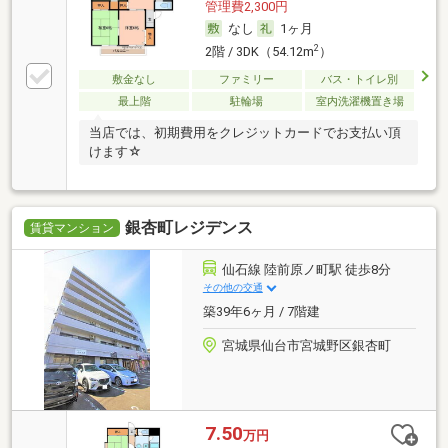
管理費2,300円
なし
1ヶ月
2
2階 / 3DK（54.12m
）
敷金なし
ファミリー
バス・トイレ別
最上階
駐輪場
室内洗濯機置き場
当店では、初期費用をクレジットカードでお支払い頂
けます☆
銀杏町レジデンス
賃貸マンション
仙石線 陸前原ノ町駅 徒歩8分
その他の交通
築39年6ヶ月 / 7階建
宮城県仙台市宮城野区銀杏町
7.50
万円