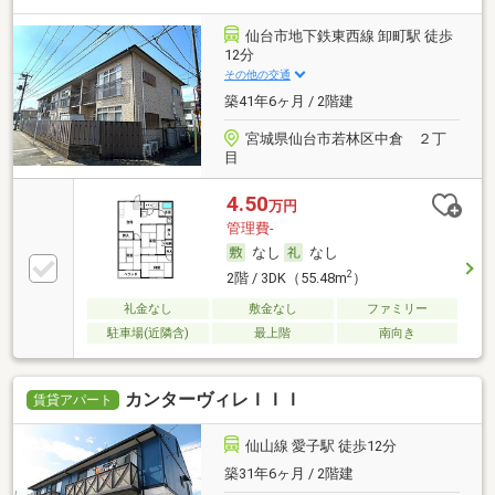
仙台市地下鉄東西線 卸町駅 徒歩
12分
その他の交通
築41年6ヶ月 / 2階建
宮城県仙台市若林区中倉 ２丁
目
4.50
万円
管理費-
なし
なし
2
2階 / 3DK（55.48m
）
礼金なし
敷金なし
ファミリー
駐車場(近隣含)
最上階
南向き
カンターヴィレＩＩＩ
賃貸アパート
仙山線 愛子駅 徒歩12分
築31年6ヶ月 / 2階建