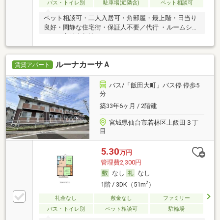
バス・トイレ別
駐車場(近隣含)
ペット相談可
ペット相談可・二人入居可・角部屋・最上階・日当り
良好・閑静な住宅街・保証人不要／代行 ・ルームシェ
ア可・高齢者相談
ルーナカーサＡ
賃貸アパート
バス/「飯田大町」バス停 停歩5
分
築33年6ヶ月 / 2階建
宮城県仙台市若林区上飯田３丁
目
5.30
万円
管理費2,300円
なし
なし
2
1階 / 3DK（51m
）
礼金なし
敷金なし
ファミリー
バス・トイレ別
ペット相談可
駐輪場