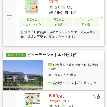
管理費-
なし
なし
2
6階 / 3DK（58.48m
）
礼金なし
敷金なし
ファミリー
バス・トイレ別
角部屋
駐輪場
陸前原ノ町駅徒歩８分のマンションです。２人入居可
能、保証人不要でご契約いただけます。
ビューラーシャトルパセリ館
賃貸アパート
仙台市地下鉄東西線 卸町駅 徒歩
3.6km
築31年6ヶ月 / 2階建
宮城県仙台市若林区沖野７丁目
5.80
万円
管理費2,000円
なし
1ヶ月