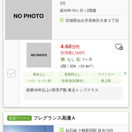
2分
築30年10ヶ月 / 2階建
宮城県仙台市若林区今泉２丁目
4.60
万円
管理費2,300円
なし
1ヶ月
2
2階 / 3DK（55.4m
）
敷金なし
更新料なし
ファミリー
バス・トイレ別
駐車場(近隣含)
最上階
創業50年以上×管理戸数 東北トップクラス
フレグランス高瀬Ａ
賃貸アパート
仙石線 小鶴新田駅 徒歩10分