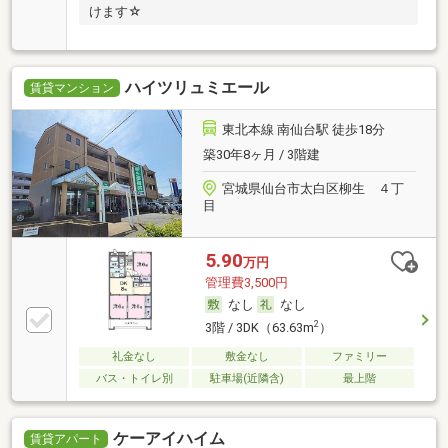
けます☆
ハイツリュミエール
賃貸マンション
東北本線 南仙台駅 徒歩18分
築30年8ヶ月 / 3階建
宮城県仙台市太白区柳生 ４丁
目
5.90
万円
管理費3,500円
なし
なし
2
3階 / 3DK（63.63m
）
礼金なし
敷金なし
ファミリー
バス・トイレ別
駐車場(近隣含)
最上階
ケーアイハイム
賃貸アパート