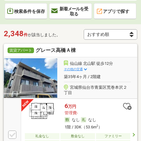
新着メールを受
検索条件を保存
アプリで探す
取る
2,348
件
が該当しました。
グレース高橋Ａ棟
賃貸アパート
仙山線 北山駅 徒歩12分
その他の交通
築35年4ヶ月 / 2階建
宮城県仙台市青葉区荒巻本沢２
丁目
6
万円
管理費-
なし
なし
2
1階 / 3DK（53.6m
）
礼金なし
敷金なし
ファミリー