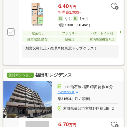
6.40
万円
管理費2,300円
なし
1ヶ月
2
1階 / 3DK（50.4m
）
敷金なし
ファミリー
バス・トイレ別
駐車場(近隣含)
駐輪場
室内洗濯機置き場
創業50年以上×管理戸数東北トップクラス！
福田町レジデンス
賃貸マンション
ＪＲ仙石線 福田町駅 徒歩18分
その他の交通
築31年4ヶ月 / 7階建
宮城県仙台市宮城野区福田町２
6.70
万円