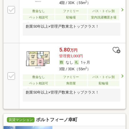
2
4階 / 3DK（55m
）
敷金なし
ファミリー
バス・トイレ別
ペット相談可
駐輪場
室内洗濯機置き場
創業50年以上×管理戸数東北トップクラス！
5.80
万円
管理費3,000円
なし
1ヶ月
2
3階 / 3DK（55m
）
敷金なし
ファミリー
バス・トイレ別
ペット相談可
角部屋
駐輪場
創業50年以上×管理戸数東北トップクラス！
ポルトフィーノ幸町
賃貸マンション