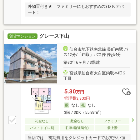
外物置付き★ ファミリーにもおすすめの3ＤＫアパ
ート！
グレース下山
賃貸マンション
仙台市地下鉄南北線 長町南駅 バ
ス12分/「鈎取」バス停 停歩4分
築30年6ヶ月 / 3階建
宮城県仙台市太白区鈎取本町２
丁目
5.30
万円
管理費3,300円
なし
なし
2
3階 / 3DK（55.83m
）
礼金なし
敷金なし
ファミリー
バス・トイレ別
駐車場(近隣含)
最上階
当店では、初期費用をクレジットカードでお支払い頂