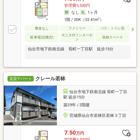
管理費5,500円
なし
1ヶ月
2
1階 / 3DK（53.41m
）
敷金なし
ファミリー
バス・トイレ別
モニタ付インターホ
駐車場(近隣含)
収納スペース
ン
仙台市地下鉄南北線 長町一丁目駅 徒歩15分
クレール若林
賃貸アパート
仙台市地下鉄南北線 長町一丁目
駅 徒歩15分
築29年 / 2階建
宮城県仙台市若林区若林３丁目
7.50
万円
管理費5,500円