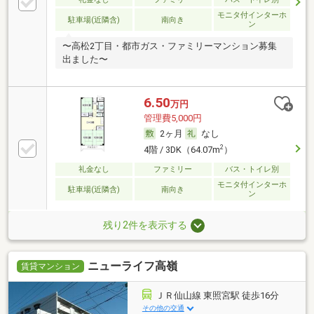
モニタ付インターホ
駐車場(近隣含)
南向き
ン
〜高松2丁目・都市ガス・ファミリーマンション募集
出ました〜
6.50
万円
管理費5,000円
2ヶ月
なし
2
4階 / 3DK（64.07m
）
礼金なし
ファミリー
バス・トイレ別
モニタ付インターホ
駐車場(近隣含)
南向き
ン
残り2件を表示する
ニューライフ高嶺
賃貸マンション
ＪＲ仙山線 東照宮駅 徒歩16分
その他の交通