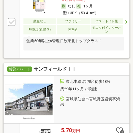
なし
1ヶ月
2
1階 / 3DK（53.41m
）
敷金なし
ファミリー
バス・トイレ別
モニタ付インターホ
駐車場(近隣含)
南向き
ン
創業50年以上×管理戸数東北トップクラス！
サンフィールドＩＩ
賃貸アパート
東北本線 岩切駅 徒歩18分
築29年11ヶ月 / 2階建
宮城県仙台市宮城野区岩切字鴻
巣
5.70
万円