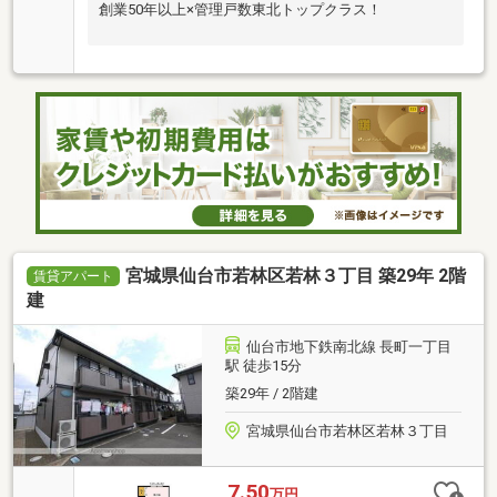
創業50年以上×管理戸数東北トップクラス！
宮城県仙台市若林区若林３丁目 築29年 2階
賃貸アパート
建
仙台市地下鉄南北線 長町一丁目
駅 徒歩15分
築29年 / 2階建
宮城県仙台市若林区若林３丁目
7.50
万円