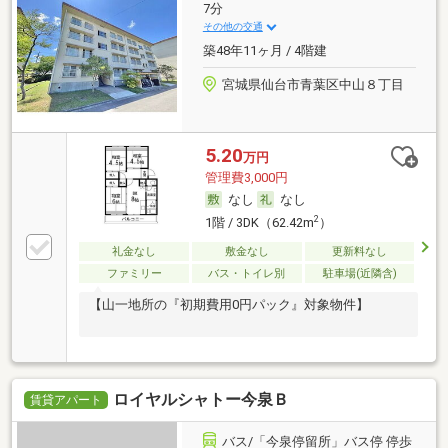
7分
その他の交通
築48年11ヶ月 / 4階建
宮城県仙台市青葉区中山８丁目
5.20
万円
管理費3,000円
なし
なし
2
1階 / 3DK（62.42m
）
礼金なし
敷金なし
更新料なし
ファミリー
バス・トイレ別
駐車場(近隣含)
【山一地所の『初期費用0円パック』対象物件】
ロイヤルシャトー今泉Ｂ
賃貸アパート
バス/「今泉停留所」バス停 停歩