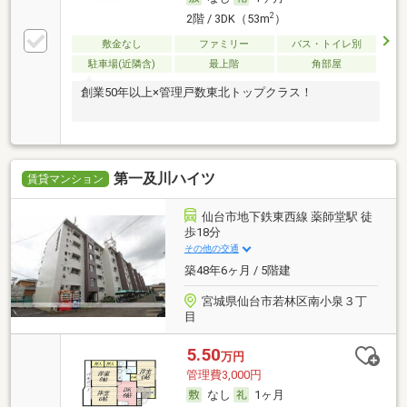
2
2階 / 3DK（53m
）
敷金なし
ファミリー
バス・トイレ別
駐車場(近隣含)
最上階
角部屋
創業50年以上×管理戸数東北トップクラス！
第一及川ハイツ
賃貸マンション
仙台市地下鉄東西線 薬師堂駅 徒
歩18分
その他の交通
築48年6ヶ月 / 5階建
宮城県仙台市若林区南小泉３丁
目
5.50
万円
管理費3,000円
なし
1ヶ月