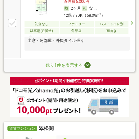
管理費6,000円
2ヶ月
なし
2
12階 / 3DK（58.39m
）
礼金なし
ファミリー
バス・トイレ別
駐車場(近隣含)
角部屋
南向き
出窓・角部屋・外観タイル張り
残り1件を表示する
翠松閣
賃貸マンション