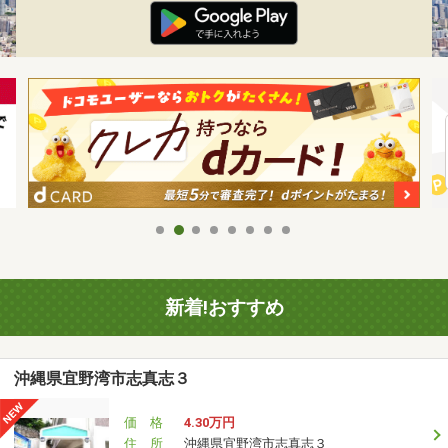
新着!おすすめ
沖縄県宜野湾市志真志３
価 格
4.30万円
住 所
沖縄県宜野湾市志真志３