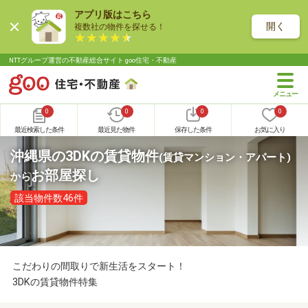
アプリ版はこちら
開く
複数社の物件を探せる！
NTTグループ運営の不動産総合サイト goo住宅・不動産
0
0
0
0
最近検索した条件
最近見た物件
保存した条件
お気に入り
沖縄県の3DKの賃貸物件
(賃貸マンション・アパート)
お部屋探し
から
該当物件数46件
こだわりの間取りで新生活をスタート！
3DKの賃貸物件特集