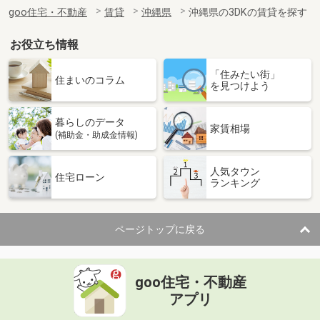
住 所
沖縄県那覇市曙３丁目
goo住宅・不動産
賃貸
沖縄県
沖縄県の3DKの賃貸を探す
専有面積
25.2m²
間取り
1K
お役立ち情報
沖縄県那覇市安謝２丁目
「住みたい街」
住まいのコラム
を見つけよう
価 格
11.60万円
住 所
沖縄県那覇市安謝２丁目
暮らしのデータ
専有面積
35.88m²
家賃相場
(補助金・助成金情報)
間取り
1LDK
人気タウン
沖縄県那覇市安謝２丁目
住宅ローン
ランキング
価 格
11.50万円
住 所
沖縄県那覇市安謝２丁目
ページトップに戻る
専有面積
35.88m²
間取り
1LDK
goo住宅・不動産
沖縄県島尻郡南風原町字照屋
アプリ
価 格
4.60万円