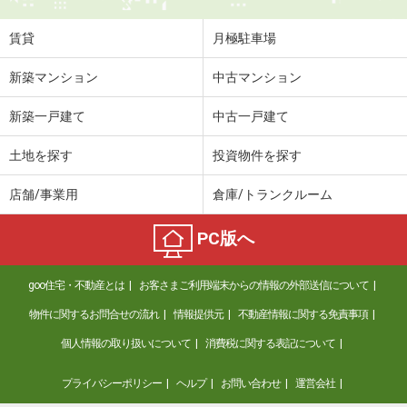
住 所
沖縄県那覇市安謝２丁目
専有面積
35.88m²
賃貸
月極駐車場
間取り
1LDK
新築マンション
中古マンション
沖縄県那覇市字天久
新築一戸建て
中古一戸建て
価 格
3.50万円
住 所
沖縄県那覇市字天久
土地を探す
投資物件を探す
専有面積
19m²
間取り
ワンルーム
店舗/事業用
倉庫/トランクルーム
沖縄県那覇市字安里
PC版へ
価 格
10.20万円
goo住宅・不動産とは
お客さまご利用端末からの情報の外部送信について
住 所
沖縄県那覇市字安里
専有面積
41.4m²
物件に関するお問合せの流れ
情報提供元
不動産情報に関する免責事項
間取り
1LDK
個人情報の取り扱いについて
消費税に関する表記について
沖縄県宜野湾市野嵩２
プライバシーポリシー
ヘルプ
お問い合わせ
運営会社