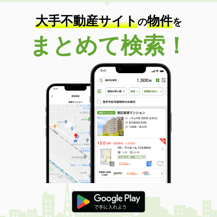
住 所
沖縄県島尻郡南風原町字照屋
専有面積
22.5m²
大手不動産サイト
物件
の
を
間取り
ワンルーム
まとめて検索！
沖縄県那覇市安謝２丁目
価 格
11.70万円
住 所
沖縄県那覇市安謝２丁目
専有面積
35.88m²
間取り
1LDK
沖縄県那覇市安謝２丁目
価 格
11.50万円
住 所
沖縄県那覇市安謝２丁目
専有面積
35.88m²
間取り
1LDK
沖縄県那覇市安謝２丁目
価 格
11.80万円