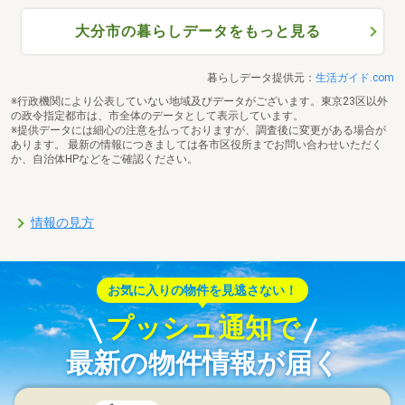
大分市の暮らしデータをもっと見る
暮らしデータ提供元：
生活ガイド.com
※行政機関により公表していない地域及びデータがございます。東京23区以外
の政令指定都市は、市全体のデータとして表示しています。
※提供データには細心の注意を払っておりますが、調査後に変更がある場合が
あります。 最新の情報につきましては各市区役所までお問い合わせいただく
か、自治体HPなどをご確認ください。
情報の見方
お気に入りの物件を見逃さない！
プッシュ通知で
最新の物件情報が届く