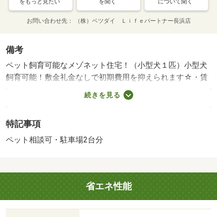
をもっと見たい
を聞く
について聞く
お問い合わせ先
（株）ベツダイ Ｌｉｆｅパートナー長浜店
備考
ペット飼育可能なメゾネット住宅！（小型犬１匹）小型犬
飼育可能！敷金礼金なしで初期費用を抑えられます☆・賃
貸保証等：加入要（あんしん保証株式会社 初回保証料：
続きを見る
月額総賃料の１００％、月額保証料８８０円かかりま
す。）・維持費等：区費６００円／月・他交通手段：乙津
特記事項
停歩４分・◎インターネット利用料無料の１－２階メゾネ
ットタイプ！◎ペット（小型犬）飼育可能で駐車場は縦列
ペット相談可・駐車場2台分
区画２台となります！◎鶴崎方面、森町方面へのアクセス
良好です！・仲介手数料：７５，９００円/住まいﾚｽｷｭｰ
24 16500円
省エネ性能