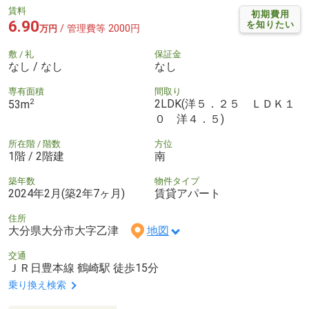
賃料
初期費用
6.90
を知りたい
/ 管理費等 2000円
万円
敷 / 礼
保証金
なし / なし
なし
専有面積
間取り
2
2LDK(洋５．２５ ＬＤＫ１
53m
０ 洋４．５)
所在階 / 階数
方位
1階 / 2階建
南
築年数
物件タイプ
2024年2月(築2年7ヶ月)
賃貸アパート
住所
大分県大分市大字乙津
地図
交通
ＪＲ日豊本線 鶴崎駅 徒歩15分
乗り換え検索