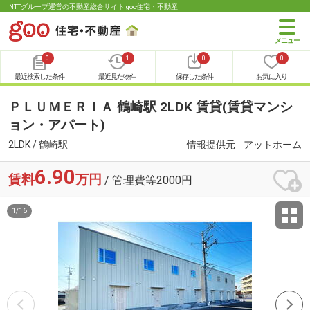
NTTグループ運営の不動産総合サイト goo住宅・不動産
0
1
0
0
最近検索した条件
最近見た物件
保存した条件
お気に入り
ＰＬＵＭＥＲＩＡ 鶴崎駅 2LDK 賃貸(賃貸マンシ
ョン・アパート)
2LDK / 鶴崎駅
情報提供元
アットホーム
6.90
賃料
万円
/ 管理費等2000円
1
/
16