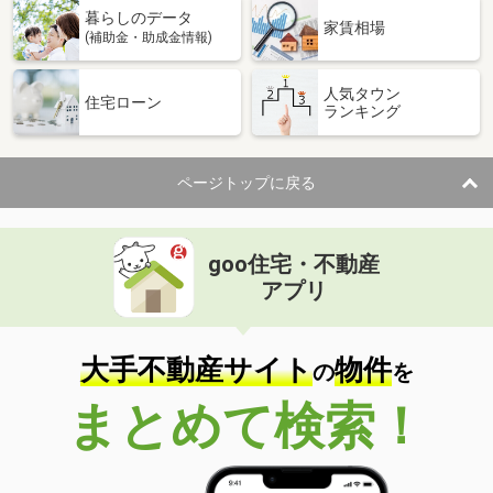
暮らしのデータ
家賃相場
(補助金・助成金情報)
人気タウン
住宅ローン
ランキング
ページトップに戻る
goo住宅・不動産
アプリ
大手不動産サイト
物件
の
を
まとめて検索！