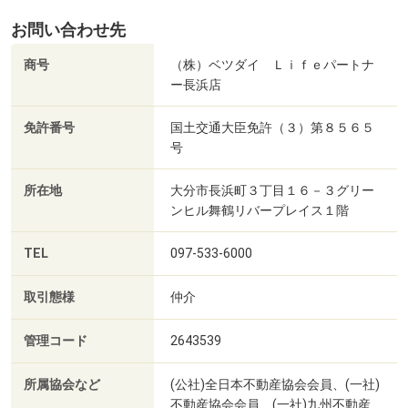
お問い合わせ先
商号
（株）ベツダイ Ｌｉｆｅパートナ
ー長浜店
免許番号
国土交通大臣免許（３）第８５６５
号
所在地
大分市長浜町３丁目１６－３グリー
ンヒル舞鶴リバープレイス１階
TEL
097-533-6000
取引態様
仲介
管理コード
2643539
所属協会など
(公社)全日本不動産協会会員、(一社)
不動産協会会員、(一社)九州不動産