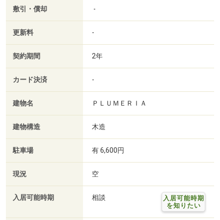
敷引・償却
-
更新料
-
契約期間
2年
カード決済
-
建物名
ＰＬＵＭＥＲＩＡ
建物構造
木造
駐車場
有 6,600円
現況
空
入居可能時期
相談
入居可能時期
を知りたい