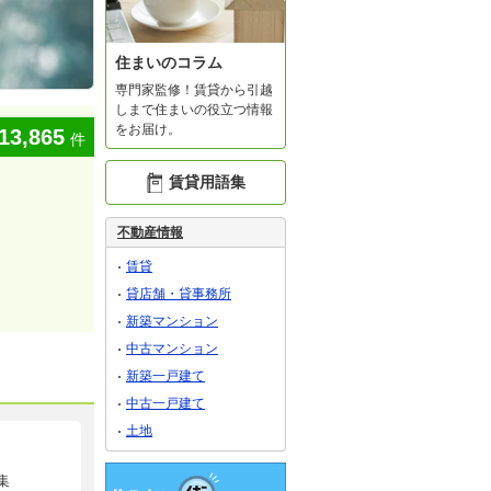
住まいのコラム
専門家監修！賃貸から引越
しまで住まいの役立つ情報
をお届け。
13,865
件
賃貸用語集
不動産情報
賃貸
貸店舗・貸事務所
新築マンション
中古マンション
新築一戸建て
中古一戸建て
土地
集