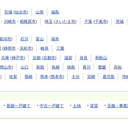
宮城
(
仙台市
)
山形
福島
・
川崎市
・
相模原市
)
埼玉
(
さいたま市
)
千葉
(
千葉市
)
茨城
新潟市
)
石川
富山
福井
岡
(
静岡市
・
浜松市
)
岐阜
三重
兵庫
(
神戸市
)
京都
(
京都市
)
滋賀
奈良
和歌山
岡山市
)
山口
鳥取
島根
徳島
香川
愛媛
高知
市
)
佐賀
長崎
熊本
(
熊本市
)
大分
宮崎
鹿児島
沖
新築一戸建て
中古一戸建て
土地
賃貸
店舗・事業