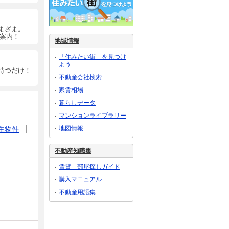
まざま。
ご案内！
地域情報
「住みたい街」を見つけ
よう
待つだけ！
不動産会社検索
家賃相場
暮らしデータ
マンションライブラリー
地図情報
主物件
不動産知識集
賃貸 部屋探しガイド
購入マニュアル
不動産用語集