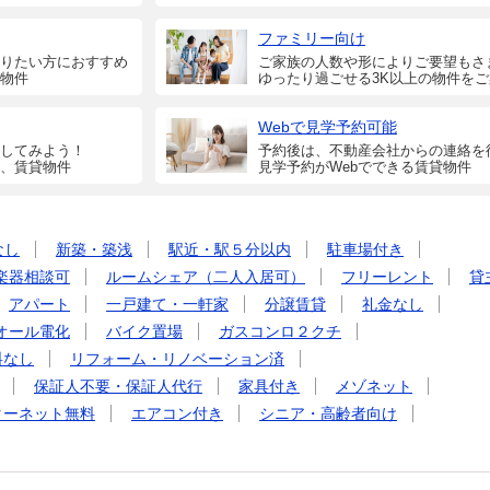
ファミリー向け
りたい方におすすめ
ご家族の人数や形によりご要望もさ
物件
ゆったり過ごせる3K以上の物件を
Webで見学予約可能
してみよう！
予約後は、不動産会社からの連絡を
、賃貸物件
見学予約がWebでできる賃貸物件
なし
新築・築浅
駅近・駅５分以内
駐車場付き
楽器相談可
ルームシェア（二人入居可）
フリーレント
貸
アパート
一戸建て・一軒家
分譲賃貸
礼金なし
オール電化
バイク置場
ガスコンロ２クチ
料なし
リフォーム・リノベーション済
保証人不要・保証人代行
家具付き
メゾネット
ターネット無料
エアコン付き
シニア・高齢者向け