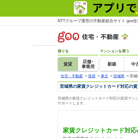
NTTグループ運営の不動産総合サイト goo
借りる
マンションを買う
店舗･
賃貸
新築
中
事業用
住宅・不動産
>
賃貸
>
東北
>
宮城県
>
宮城
宮城県の家賃クレジットカード対応の賃
宮城県の家賃クレジットカード対応の賃貸マンシ
サポートします。
家賃クレジットカード対応