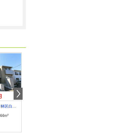
円
9.90万円
10.20万円
宮城県仙台市若林区白萩町
宮城県仙台市若林区南小泉字八軒小路
宮城県仙台市太白区八本松１
.44m²
専有面積
43.94m²
専有面積
52.92m²
間取り
1LDK
間取り
2LDK