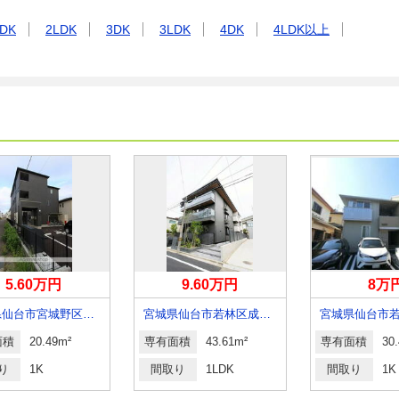
DK
2LDK
3DK
3LDK
4DK
4LDK以上
5.60万円
9.60万円
8万
宮城県仙台市宮城野区萩野町３丁目
宮城県仙台市若林区成田町
面積
20.49m²
専有面積
43.61m²
専有面積
30
り
1K
間取り
1LDK
間取り
1K