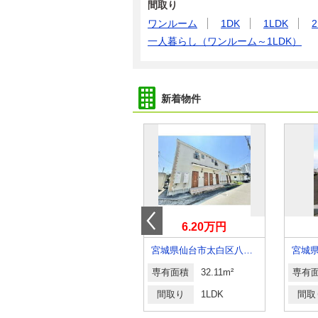
間取り
ワンルーム
1DK
1LDK
2
一人暮らし（ワンルーム～1LDK）
新着物件
11.30万円
6.20万円
宮城県仙台市太白区西中田１丁目
宮城県仙台市太白区八本松１丁目
専有面積
50.9m²
専有面積
32.11m²
専有
間取り
2LDK
間取り
1LDK
間取