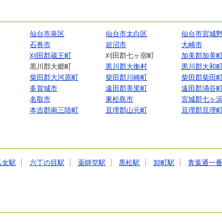
仙台市泉区
仙台市太白区
仙台市宮城
石巻市
岩沼市
大崎市
刈田郡蔵王町
刈田郡七ヶ宿町
加美郡加美
黒川郡大郷町
黒川郡大衡村
黒川郡大和
柴田郡大河原町
柴田郡川崎町
柴田郡柴田
多賀城市
遠田郡美里町
遠田郡涌谷
名取市
東松島市
宮城郡七ヶ
本吉郡南三陸町
亘理郡山元町
亘理郡亘理
乙女駅
六丁の目駅
薬師堂駅
黒松駅
卸町駅
青葉通一