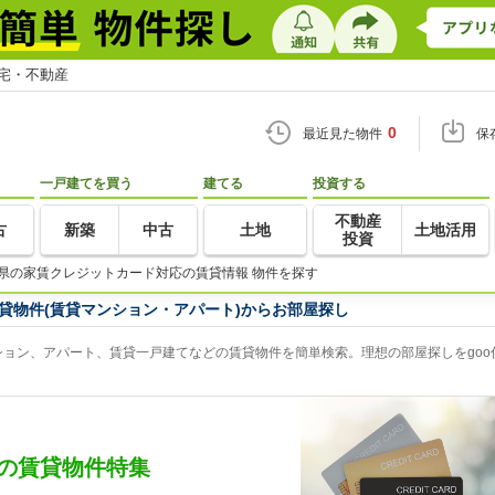
住宅・不動産
0
最近見た物件
保
一戸建てを買う
建てる
投資する
不動産
古
新築
中古
土地
土地活用
投資
県の家賃クレジットカード対応の賃貸情報 物件を探す
貸物件(賃貸マンション・アパート)からお部屋探し
ョン、アパート、賃貸一戸建てなどの賃貸物件を簡単検索。理想の部屋探しをgoo
の賃貸物件特集