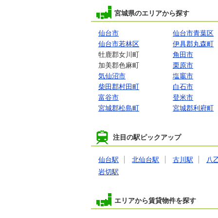
宮城県のエリアから探す
仙台市
仙台市青葉区
仙台市若林区
伊具郡丸森町
牡鹿郡女川町
角田市
加美郡色麻町
栗原市
気仙沼市
塩竈市
柴田郡村田町
白石市
富谷市
登米市
宮城郡松島町
宮城郡利府町
注目の駅ピックアップ
仙台駅
北仙台駅
古川駅
八
岩切駅
エリアから賃貸物件を探す