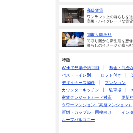
高級賃貸
ワンランク上の暮らしを送
高級・ハイグレードな賃貸
間取り図あり
間取り図から新生活を想像
暮らしのイメージが膨らむ
特徴
Webで見学予約可能
敷金・礼金
バス・トイレ別
ロフト付き
デザイナーズ物件
マンション
カウンターキッチン
駐車場
家賃クレジットカード対応
更新
タワーマンション（高層マンション）
新婚・カップル・同棲向け
イン
ルーフバルコニー