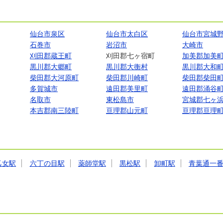
仙台市泉区
仙台市太白区
仙台市宮城
石巻市
岩沼市
大崎市
刈田郡蔵王町
刈田郡七ヶ宿町
加美郡加美
黒川郡大郷町
黒川郡大衡村
黒川郡大和
柴田郡大河原町
柴田郡川崎町
柴田郡柴田
多賀城市
遠田郡美里町
遠田郡涌谷
名取市
東松島市
宮城郡七ヶ
本吉郡南三陸町
亘理郡山元町
亘理郡亘理
乙女駅
六丁の目駅
薬師堂駅
黒松駅
卸町駅
青葉通一