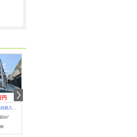
0万円
5.45万円
3.90万円
宮城県仙台市太白区八本松１
宮城県黒川郡大和町吉岡字道下
宮城県多賀城市下馬３
.92m²
専有面積
44.97m²
専有面積
23.71m²
DK
間取り
1LDK
間取り
1K