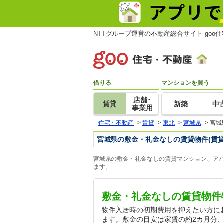
NTTグループ運営の不動産総合サイト goo
借りる
マンションを買う
店舗･
賃貸
新築
中
事業用
住宅・不動産
>
賃貸
>
東北
>
宮城県
>
宮城
宮城県の敷金・礼金なしの賃貸物件(賃
宮城県の敷金・礼金なしの賃貸マンション、アパ
ます。
敷金・礼金なしの賃貸物件
物件入居時の初期費用を抑えたい方に
ます。敷金の目安は家賃の約2カ月分、