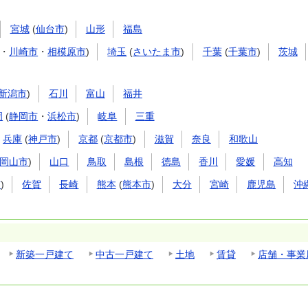
宮城
(
仙台市
)
山形
福島
・
川崎市
・
相模原市
)
埼玉
(
さいたま市
)
千葉
(
千葉市
)
茨城
新潟市
)
石川
富山
福井
岡
(
静岡市
・
浜松市
)
岐阜
三重
兵庫
(
神戸市
)
京都
(
京都市
)
滋賀
奈良
和歌山
岡山市
)
山口
鳥取
島根
徳島
香川
愛媛
高知
市
)
佐賀
長崎
熊本
(
熊本市
)
大分
宮崎
鹿児島
沖
新築一戸建て
中古一戸建て
土地
賃貸
店舗・事業