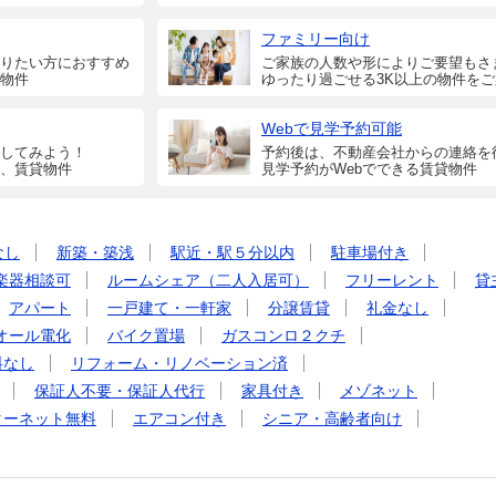
ファミリー向け
りたい方におすすめ
ご家族の人数や形によりご要望もさ
物件
ゆったり過ごせる3K以上の物件を
Webで見学予約可能
してみよう！
予約後は、不動産会社からの連絡を
、賃貸物件
見学予約がWebでできる賃貸物件
なし
新築・築浅
駅近・駅５分以内
駐車場付き
楽器相談可
ルームシェア（二人入居可）
フリーレント
貸
アパート
一戸建て・一軒家
分譲賃貸
礼金なし
オール電化
バイク置場
ガスコンロ２クチ
料なし
リフォーム・リノベーション済
保証人不要・保証人代行
家具付き
メゾネット
ターネット無料
エアコン付き
シニア・高齢者向け