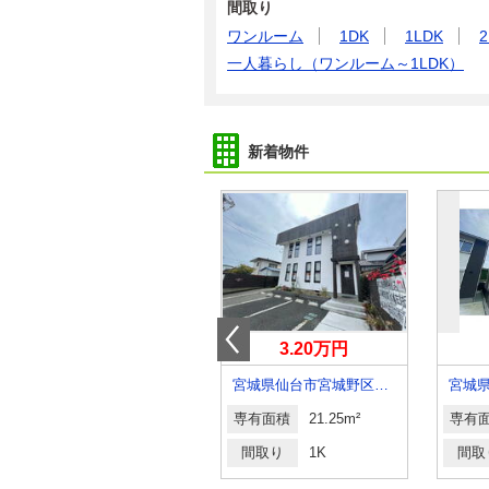
間取り
ワンルーム
1DK
1LDK
2
一人暮らし（ワンルーム～1LDK）
新着物件
5.20万円
3.20万円
宮城県仙台市宮城野区岩切２丁目
宮城県仙台市宮城野区新田３丁目
専有面積
25.89m²
専有面積
21.25m²
専有
間取り
1K
間取り
1K
間取