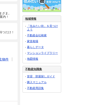
まざま。
ご案内！
地域情報
「住みたい街」を見つけ
よう
待つだけ！
不動産会社検索
家賃相場
暮らしデータ
マンションライブラリー
地図情報
主物件
不動産知識集
賃貸 部屋探しガイド
購入マニュアル
不動産用語集