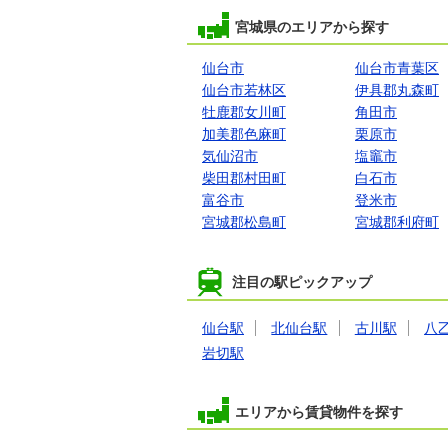
宮城県のエリアから探す
仙台市
仙台市青葉区
仙台市若林区
伊具郡丸森町
牡鹿郡女川町
角田市
加美郡色麻町
栗原市
気仙沼市
塩竈市
柴田郡村田町
白石市
富谷市
登米市
宮城郡松島町
宮城郡利府町
注目の駅ピックアップ
仙台駅
北仙台駅
古川駅
八
岩切駅
エリアから賃貸物件を探す