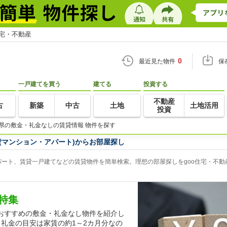
住宅・不動産
0
最近見た物件
保
一戸建てを買う
建てる
投資する
不動産
古
新築
中古
土地
土地活用
投資
県の敷金・礼金なしの賃貸情報 物件を探す
貸マンション・アパート)からお部屋探し
ート、賃貸一戸建てなどの賃貸物件を簡単検索。理想の部屋探しをgoo住宅・不動
特集
おすすめの敷金・礼金なし物件を紹介し
礼金の目安は家賃の約1～2カ月分なの