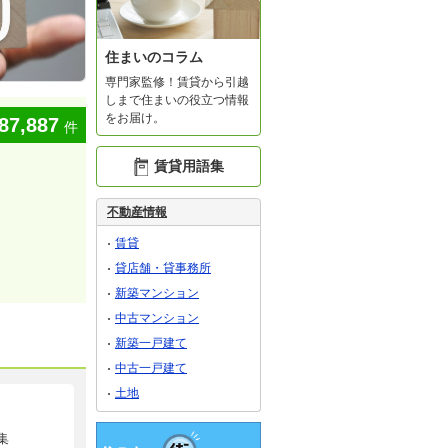
住まいのコラム
専門家監修！賃貸から引越
しまで住まいの役立つ情報
をお届け。
87,887
件
賃貸用語集
不動産情報
賃貸
貸店舗・貸事務所
新築マンション
中古マンション
新築一戸建て
中古一戸建て
土地
集