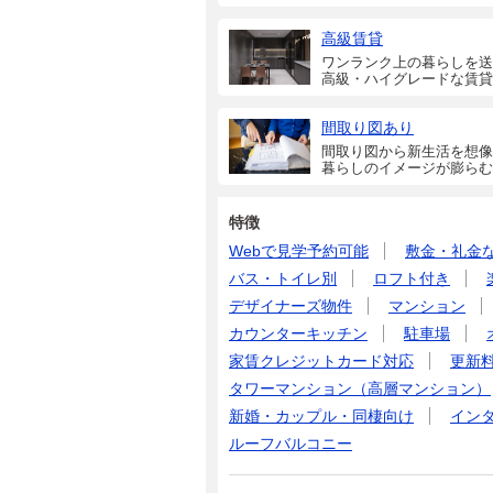
高級賃貸
ワンランク上の暮らしを送
高級・ハイグレードな賃貸
間取り図あり
間取り図から新生活を想像
暮らしのイメージが膨らむ
特徴
Webで見学予約可能
敷金・礼金
バス・トイレ別
ロフト付き
デザイナーズ物件
マンション
カウンターキッチン
駐車場
家賃クレジットカード対応
更新
タワーマンション（高層マンション）
新婚・カップル・同棲向け
イン
ルーフバルコニー