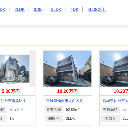
DK
2LDK
3DK
3LDK
4DK
4LDK以上
5.30万円
10.20万円
10.2
宮城県仙台市青葉区中江１
宮城県仙台市太白区八本松１
面積
20.78m²
専有面積
52.92m²
専有面積
52
り
1K
間取り
2LDK
間取り
2L