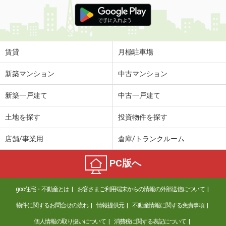
価 格
6.50万円
住 所
宮城県仙台市若林区河原町２丁目
専有面積
40.8m²
間取り
1LDK
賃貸
月極駐車場
宮城県仙台市太白区諏訪町
新築マンション
中古マンション
価 格
7.30万円
新築一戸建て
中古一戸建て
住 所
宮城県仙台市太白区諏訪町
専有面積
44.66m²
土地を探す
投資物件を探す
間取り
1LDK
店舗/事業用
倉庫/トランクルーム
宮城県仙台市太白区根岸町
PC版へ
価 格
6.80万円
住 所
宮城県仙台市太白区根岸町
goo住宅・不動産とは
お客さまご利用端末からの情報の外部送信について
専有面積
38.29m²
間取り
1LDK
物件に関するお問合せの流れ
情報提供元
不動産情報に関する免責事項
個人情報の取り扱いについて
消費税に関する表記について
宮城県仙台市太白区郡山１丁目