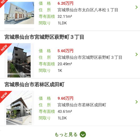
価 格
6.20万円
住 所
宮城県仙台市太白区八本松１丁目
専有面積
32.11m²
間取り
1LDK
宮城県仙台市宮城野区萩野町３丁目
価 格
5.60万円
住 所
宮城県仙台市宮城野区萩野町３丁目
専有面積
20.49m²
間取り
1K
宮城県仙台市若林区成田町
価 格
9.60万円
住 所
宮城県仙台市若林区成田町
専有面積
43.61m²
間取り
1LDK
宮城県仙台市若林区白萩町
もっと見る