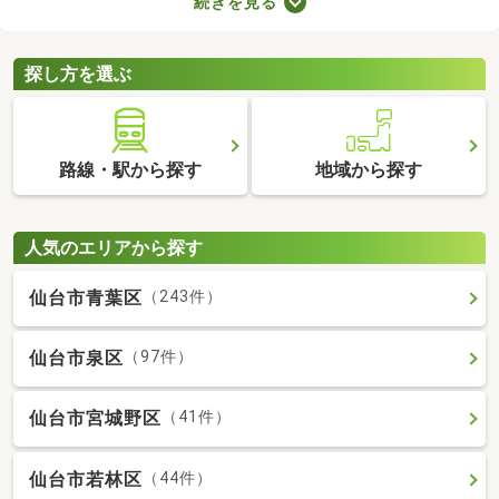
続きを見る
所が異なるので、内見前に間取りをチェックすることがおすすめ
です。ここでは、4人以上で住む方におすすめの4LDK物件を紹介
します。
探し方を選ぶ
路線・駅から探す
地域から探す
人気のエリアから探す
仙台市青葉区
（243件）
仙台市泉区
（97件）
仙台市宮城野区
（41件）
仙台市若林区
（44件）