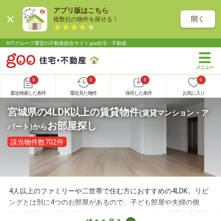
アプリ版はこちら
開く
複数社の物件を探せる！
NTTグループ運営の不動産総合サイト goo住宅・不動産
0
0
0
0
最近検索した条件
最近見た物件
保存した条件
お気に入り
宮城県の4LDK以上の賃貸物件
(賃貸マンション・ア
お部屋探し
パート)
から
該当物件数702件
4人以上のファミリーや二世帯で住む方におすすめの4LDK。リビ
ングとは別に4つのお部屋があるので、子ども部屋や夫婦の個
室、世帯別の個室を確保できます。物件によってお部屋の配置場