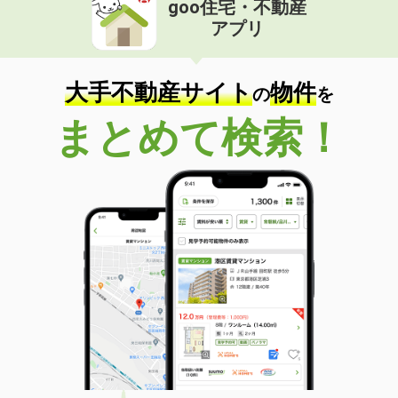
goo住宅・不動産
価 格
6.20万円
アプリ
住 所
宮城県仙台市宮城野区東仙台２丁目
専有面積
30.93m²
間取り
1LDK
大手不動産サイト
物件
の
を
宮城県仙台市太白区八本松１丁目
まとめて検索！
価 格
10.40万円
住 所
宮城県仙台市太白区八本松１丁目
専有面積
52.92m²
間取り
2LDK
宮城県仙台市若林区かすみ町
価 格
11.80万円
住 所
宮城県仙台市若林区かすみ町
専有面積
57.75m²
間取り
2LDK
宮城県仙台市若林区河原町２丁目