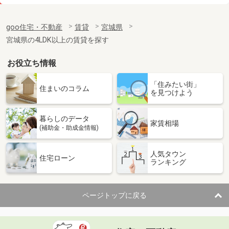
価 格
8万円
住 所
宮城県仙台市若林区白萩町
goo住宅・不動産
賃貸
宮城県
専有面積
30.44m²
宮城県の4LDK以上の賃貸を探す
間取り
1K
お役立ち情報
宮城県仙台市若林区南小泉字八軒小路
「住みたい街」
価 格
9.90万円
住まいのコラム
を見つけよう
住 所
宮城県仙台市若林区南小泉字八軒小路
専有面積
43.94m²
暮らしのデータ
間取り
1LDK
家賃相場
(補助金・助成金情報)
宮城県仙台市太白区八本松１丁目
人気タウン
住宅ローン
ランキング
価 格
10.20万円
住 所
宮城県仙台市太白区八本松１丁目
専有面積
52.92m²
ページトップに戻る
間取り
2LDK
宮城県仙台市宮城野区東仙台２丁目