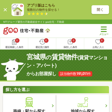
アプリ版はこちら
開く
複数社の物件を探せる！
NTTグループ運営の不動産総合サイト goo住宅・不動産
0
0
0
0
最近検索した条件
最近見た物件
保存した条件
お気に入り
宮城県
賃貸物件
の
(賃貸マンショ
ン・アパート)
からお部屋探し
該当物件数
191,011
件
探し方を選ぶ
路線・駅から探す
地域から探す