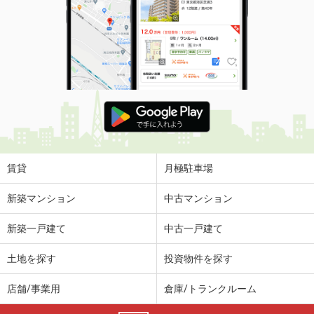
価 格
11.80万円
住 所
宮城県仙台市若林区かすみ町
専有面積
57.75m²
間取り
2LDK
宮城県仙台市若林区河原町２丁目
価 格
6.50万円
住 所
宮城県仙台市若林区河原町２丁目
専有面積
40.8m²
賃貸
月極駐車場
間取り
1LDK
新築マンション
中古マンション
宮城県仙台市太白区諏訪町
新築一戸建て
中古一戸建て
価 格
7.30万円
住 所
宮城県仙台市太白区諏訪町
土地を探す
投資物件を探す
専有面積
44.66m²
間取り
1LDK
店舗/事業用
倉庫/トランクルーム