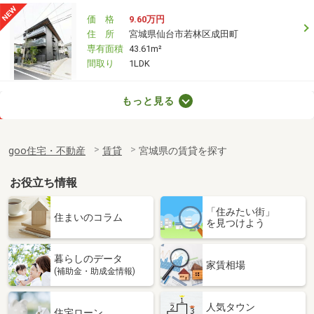
価 格
9.60万円
住 所
宮城県仙台市若林区成田町
専有面積
43.61m²
間取り
1LDK
宮城県仙台市若林区白萩町
もっと見る
価 格
8万円
住 所
宮城県仙台市若林区白萩町
goo住宅・不動産
賃貸
宮城県の賃貸を探す
専有面積
30.44m²
間取り
1K
お役立ち情報
宮城県仙台市若林区南小泉字八軒小路
「住みたい街」
住まいのコラム
を見つけよう
価 格
9.90万円
住 所
宮城県仙台市若林区南小泉字八軒小路
暮らしのデータ
専有面積
43.94m²
家賃相場
(補助金・助成金情報)
間取り
1LDK
人気タウン
宮城県仙台市太白区八本松１丁目
住宅ローン