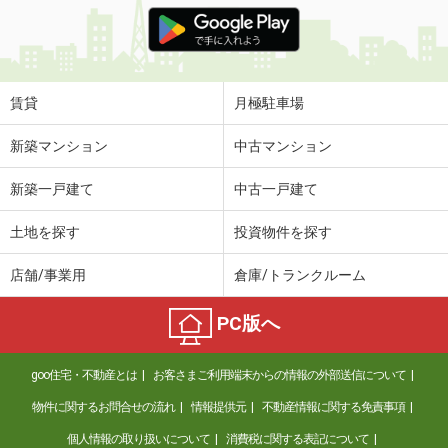
価 格
12万円
住 所
宮城県仙台市太白区青山２
専有面積
72.87m²
間取り
3LDK
賃貸
月極駐車場
宮城県仙台市青葉区二日町
新築マンション
中古マンション
価 格
6.20万円
新築一戸建て
中古一戸建て
住 所
宮城県仙台市青葉区二日町
専有面積
25.98m²
土地を探す
投資物件を探す
間取り
1K
店舗/事業用
倉庫/トランクルーム
宮城県仙台市青葉区大町２
PC版へ
価 格
7.40万円
住 所
宮城県仙台市青葉区大町２
goo住宅・不動産とは
お客さまご利用端末からの情報の外部送信について
専有面積
39.36m²
間取り
2K
物件に関するお問合せの流れ
情報提供元
不動産情報に関する免責事項
個人情報の取り扱いについて
消費税に関する表記について
宮城県多賀城市留ケ谷２