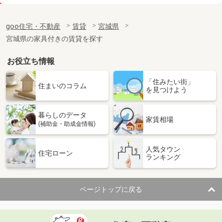
価 格
4万円
住 所
宮城県柴田郡大河原町字住吉町
goo住宅・不動産
賃貸
宮城県
専有面積
36.3m²
宮城県の家具付きの賃貸を探す
間取り
1K
お役立ち情報
宮城県仙台市青葉区荒巻本沢３
「住みたい街」
価 格
3.70万円
住まいのコラム
を見つけよう
住 所
宮城県仙台市青葉区荒巻本沢３
専有面積
26m²
暮らしのデータ
間取り
1K
家賃相場
(補助金・助成金情報)
宮城県遠田郡涌谷町字渋江
人気タウン
住宅ローン
ランキング
価 格
5.15万円
住 所
宮城県遠田郡涌谷町字渋江
専有面積
57.64m²
ページトップに戻る
間取り
2LDK
宮城県仙台市宮城野区清水沼２