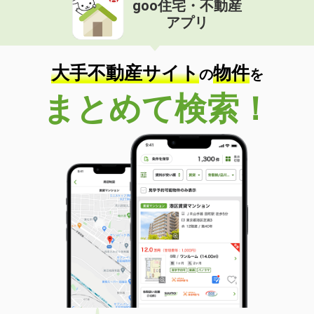
goo住宅・不動産
価 格
3.80万円
アプリ
住 所
宮城県仙台市宮城野区清水沼２
専有面積
19m²
間取り
1K
大手不動産サイト
物件
の
を
宮城県仙台市宮城野区栄４
まとめて検索！
価 格
5.30万円
住 所
宮城県仙台市宮城野区栄４
専有面積
21.69m²
間取り
1K
宮城県仙台市太白区鹿野本町
価 格
7万円
住 所
宮城県仙台市太白区鹿野本町
専有面積
49.5m²
間取り
1LDK
宮城県仙台市太白区青山２