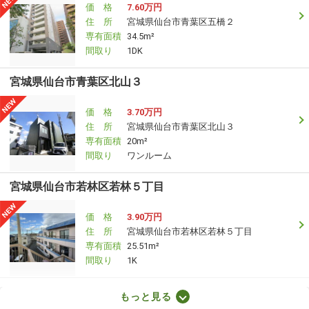
価 格
7.60万円
住 所
宮城県仙台市青葉区五橋２
専有面積
34.5m²
間取り
1DK
宮城県仙台市青葉区北山３
価 格
3.70万円
住 所
宮城県仙台市青葉区北山３
専有面積
20m²
間取り
ワンルーム
宮城県仙台市若林区若林５丁目
価 格
3.90万円
住 所
宮城県仙台市若林区若林５丁目
専有面積
25.51m²
間取り
1K
宮城県柴田郡大河原町字住吉町
もっと見る