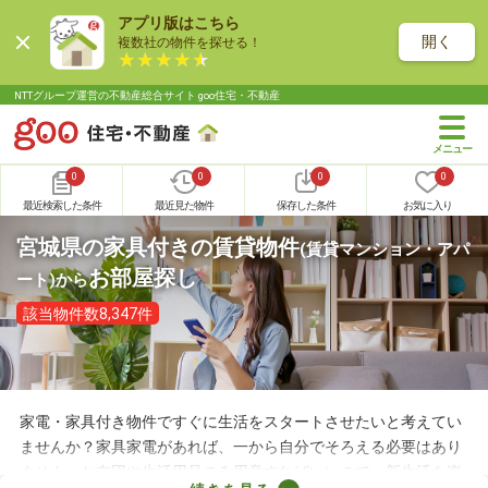
アプリ版はこちら
開く
複数社の物件を探せる！
NTTグループ運営の不動産総合サイト goo住宅・不動産
0
0
0
0
最近検索した条件
最近見た物件
保存した条件
お気に入り
宮城県の家具付きの賃貸物件
(賃貸マンション・アパ
お部屋探し
ート)
から
該当物件数8,347件
家電・家具付き物件ですぐに生活をスタートさせたいと考えてい
ませんか？家具家電があれば、一から自分でそろえる必要はあり
ません。お布団や生活用品のみ用意すればいいので、新生活を楽