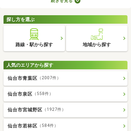
続きを見る
に始められます。ここでは、家電・家具付きの物件を紹介しま
す。物件別に家賃や間取り、設備が異なるので、気になる物件を
見つけたら内見予約をしてみましょう。
探し方を選ぶ
路線・駅から探す
地域から探す
人気のエリアから探す
仙台市青葉区
（2007件）
仙台市泉区
（558件）
仙台市宮城野区
（1927件）
仙台市若林区
（584件）