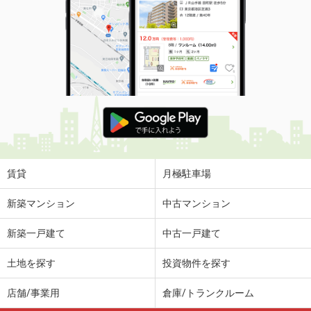
価 格
5.60万円
住 所
宮城県塩竈市玉川１
専有面積
23.6m²
間取り
1K
宮城県仙台市宮城野区岩切字観音前
価 格
5.65万円
住 所
宮城県仙台市宮城野区岩切字観音前
専有面積
46.58m²
間取り
2DK
賃貸
月極駐車場
宮城県仙台市宮城野区五輪１
新築マンション
中古マンション
価 格
7.35万円
新築一戸建て
中古一戸建て
住 所
宮城県仙台市宮城野区五輪１
専有面積
43.94m²
土地を探す
投資物件を探す
間取り
1LDK
店舗/事業用
倉庫/トランクルーム
宮城県仙台市青葉区上杉１