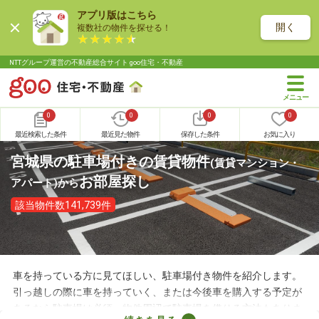
アプリ版はこちら
開く
複数社の物件を探せる！
NTTグループ運営の不動産総合サイト goo住宅・不動産
0
0
0
0
最近検索した条件
最近見た物件
保存した条件
お気に入り
宮城県の駐車場付きの賃貸物件
(賃貸マンション・
お部屋探し
アパート)
から
該当物件数141,739件
車を持っている方に見てほしい、駐車場付き物件を紹介します。
引っ越しの際に車を持っていく、または今後車を購入する予定が
あるなら駐車場は必須。物件周辺で駐車場を借りる方法もありま