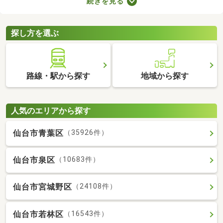
続きを見る
すが、月々の費用が割高になる恐れもあります。駐車場の費用を
抑えるだけでなく、車への移動も楽に行える駐車場付き物件から
気になるお部屋を探してみましょう。
探し方を選ぶ
路線・駅から探す
地域から探す
人気のエリアから探す
仙台市青葉区
（35926件）
仙台市泉区
（10683件）
仙台市宮城野区
（24108件）
仙台市若林区
（16543件）