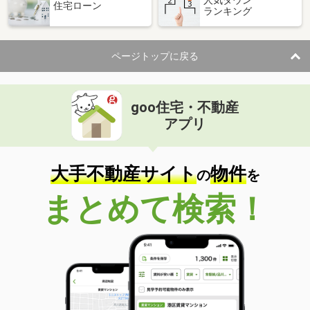
住宅ローン
ランキング
価 格
3.90万円
住 所
宮城県多賀城市下馬３
専有面積
23.71m²
ページトップに戻る
間取り
1K
宮城県塩竈市玉川１
goo住宅・不動産
価 格
5.70万円
アプリ
住 所
宮城県塩竈市玉川１
専有面積
23.6m²
間取り
1K
大手不動産サイト
物件
の
を
宮城県仙台市青葉区滝道
まとめて検索！
価 格
3.80万円
住 所
宮城県仙台市青葉区滝道
専有面積
23.61m²
間取り
1K
宮城県塩竈市玉川１