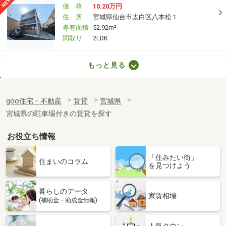
価 格
10.20万円
住 所
宮城県仙台市太白区八本松１
専有面積
52.92m²
間取り
2LDK
宮城県仙台市太白区八本松１
もっと見る
価 格
10.20万円
住 所
宮城県仙台市太白区八本松１
goo住宅・不動産
賃貸
宮城県
専有面積
52.92m²
宮城県の駐車場付きの賃貸を探す
間取り
2LDK
お役立ち情報
宮城県黒川郡大和町吉岡字道下
「住みたい街」
価 格
5.45万円
住まいのコラム
を見つけよう
住 所
宮城県黒川郡大和町吉岡字道下
専有面積
44.97m²
暮らしのデータ
間取り
1LDK
家賃相場
(補助金・助成金情報)
宮城県多賀城市下馬３
人気タウン