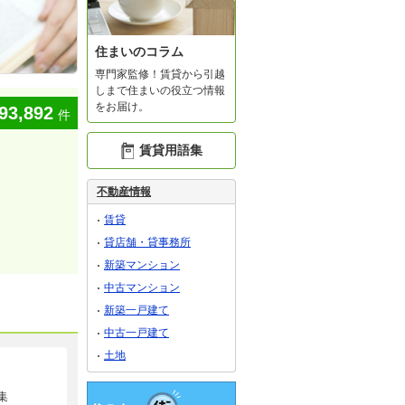
住まいのコラム
専門家監修！賃貸から引越
しまで住まいの役立つ情報
をお届け。
93,892
件
賃貸用語集
不動産情報
賃貸
貸店舗・貸事務所
新築マンション
中古マンション
新築一戸建て
中古一戸建て
土地
集