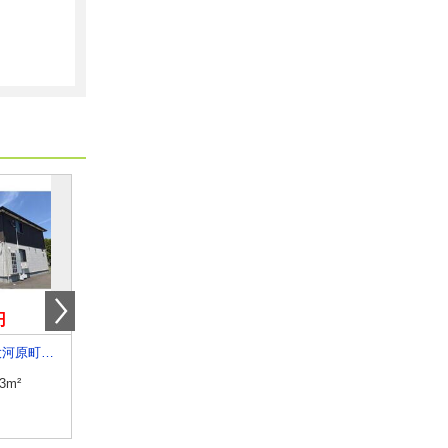
円
3.70万円
5.15万円
宮城県柴田郡大河原町字住吉町
宮城県仙台市青葉区荒巻本沢３
宮城県遠田郡涌谷町字
.3m²
専有面積
26m²
専有面積
57.64m²
間取り
1K
間取り
2LDK