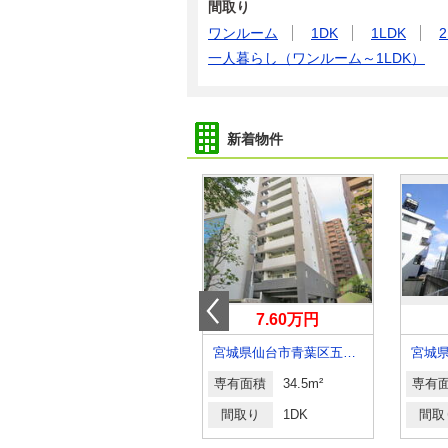
間取り
ワンルーム
1DK
1LDK
2
一人暮らし（ワンルーム～1LDK）
新着物件
7.35万円
7.60万円
宮城県仙台市宮城野区五輪１
宮城県仙台市青葉区五橋２
専有面積
43.94m²
専有面積
34.5m²
専有
間取り
1LDK
間取り
1DK
間取