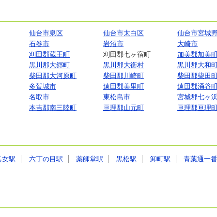
仙台市泉区
仙台市太白区
仙台市宮城
石巻市
岩沼市
大崎市
刈田郡蔵王町
刈田郡七ヶ宿町
加美郡加美
黒川郡大郷町
黒川郡大衡村
黒川郡大和
柴田郡大河原町
柴田郡川崎町
柴田郡柴田
多賀城市
遠田郡美里町
遠田郡涌谷
名取市
東松島市
宮城郡七ヶ
本吉郡南三陸町
亘理郡山元町
亘理郡亘理
乙女駅
六丁の目駅
薬師堂駅
黒松駅
卸町駅
青葉通一