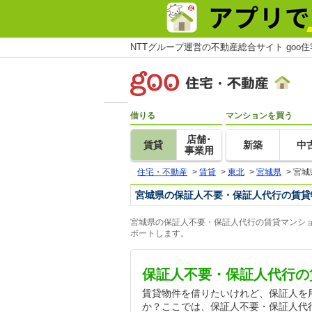
NTTグループ運営の不動産総合サイト goo
借りる
マンションを買う
店舗･
賃貸
新築
中
事業用
住宅・不動産
>
賃貸
>
東北
>
宮城県
>
宮城
宮城県の保証人不要・保証人代行の賃貸
宮城県の保証人不要・保証人代行の賃貸マンショ
ポートします。
保証人不要・保証人代行の
賃貸物件を借りたいけれど、保証人を
か？ここでは、保証人不要・保証人代