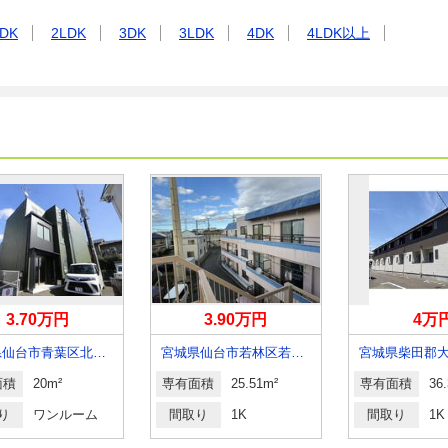
DK
2LDK
3DK
3LDK
4DK
4LDK以上
3.70万円
3.90万円
4万
宮城県仙台市青葉区北山３
宮城県仙台市若林区若林５丁目
面積
20m²
専有面積
25.51m²
専有面積
36
り
ワンルーム
間取り
1K
間取り
1K