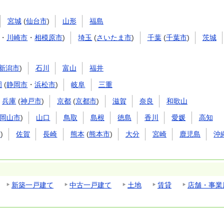
宮城
(
仙台市
)
山形
福島
・
川崎市
・
相模原市
)
埼玉
(
さいたま市
)
千葉
(
千葉市
)
茨城
新潟市
)
石川
富山
福井
岡
(
静岡市
・
浜松市
)
岐阜
三重
兵庫
(
神戸市
)
京都
(
京都市
)
滋賀
奈良
和歌山
岡山市
)
山口
鳥取
島根
徳島
香川
愛媛
高知
市
)
佐賀
長崎
熊本
(
熊本市
)
大分
宮崎
鹿児島
沖
新築一戸建て
中古一戸建て
土地
賃貸
店舗・事業