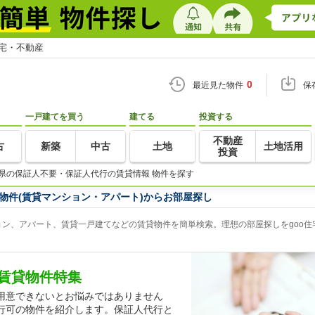
住宅・不動産
0
最近見た物件
保
一戸建てを買う
建てる
投資する
不動産
古
新築
中古
土地
土地活用
投資
県の保証人不要・保証人代行の賃貸情報 物件を探す
物件(賃貸マンション・アパート)からお部屋探し
ン、アパート、賃貸一戸建てなどの賃貸物件を簡単検索。理想の部屋探しをgoo住
賃貸物件特集
用意できないとお悩みではありません
行可の物件を紹介します。保証人代行と