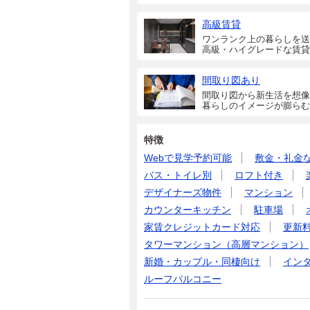
高級賃貸
ワンランク上の暮らしを送
高級・ハイグレードな賃貸
間取り図あり
間取り図から新生活を想像
暮らしのイメージが膨らむ
特徴
Webで見学予約可能
敷金・礼金
バス・トイレ別
ロフト付き
デザイナーズ物件
マンション
カウンターキッチン
駐車場
家賃クレジットカード対応
更新
タワーマンション（高層マンション）
新婚・カップル・同棲向け
イン
ルーフバルコニー