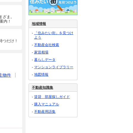
まざま。
ご案内！
地域情報
「住みたい街」を見つけ
よう
待つだけ！
不動産会社検索
家賃相場
暮らしデータ
マンションライブラリー
地図情報
主物件
不動産知識集
賃貸 部屋探しガイド
購入マニュアル
不動産用語集