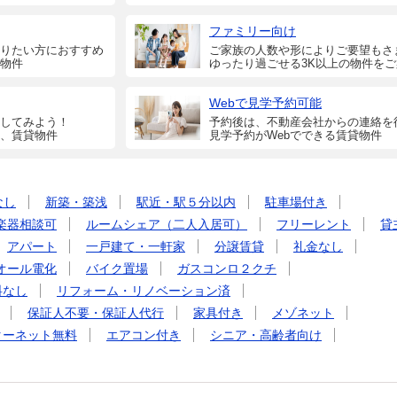
ファミリー向け
りたい方におすすめ
ご家族の人数や形によりご要望もさ
物件
ゆったり過ごせる3K以上の物件を
Webで見学予約可能
してみよう！
予約後は、不動産会社からの連絡を
、賃貸物件
見学予約がWebでできる賃貸物件
なし
新築・築浅
駅近・駅５分以内
駐車場付き
楽器相談可
ルームシェア（二人入居可）
フリーレント
貸
アパート
一戸建て・一軒家
分譲賃貸
礼金なし
オール電化
バイク置場
ガスコンロ２クチ
料なし
リフォーム・リノベーション済
保証人不要・保証人代行
家具付き
メゾネット
ターネット無料
エアコン付き
シニア・高齢者向け