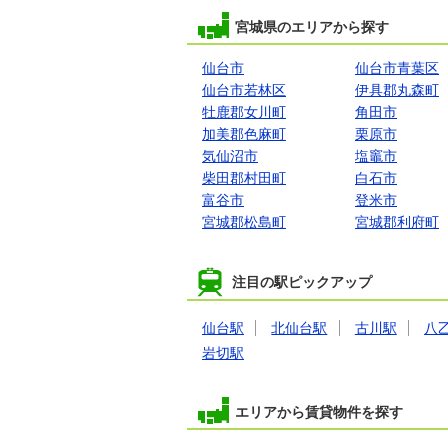
宮城県のエリアから探す
仙台市
仙台市青葉区
仙台市若林区
伊具郡丸森町
牡鹿郡女川町
角田市
加美郡色麻町
栗原市
気仙沼市
塩竈市
柴田郡村田町
白石市
富谷市
登米市
宮城郡松島町
宮城郡利府町
注目の駅ピックアップ
仙台駅
北仙台駅
古川駅
八
岩切駅
エリアから賃貸物件を探す