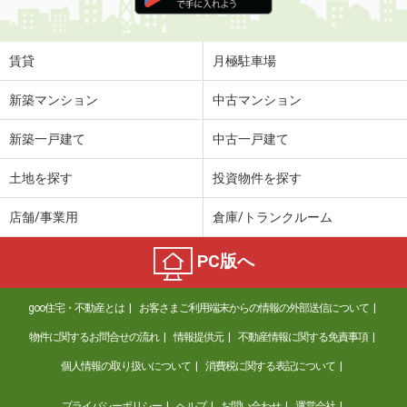
住 所
宮城県仙台市太白区青山２
専有面積
72.87m²
間取り
3LDK
賃貸
月極駐車場
宮城県仙台市青葉区二日町
新築マンション
中古マンション
価 格
6.20万円
新築一戸建て
中古一戸建て
住 所
宮城県仙台市青葉区二日町
専有面積
25.98m²
土地を探す
投資物件を探す
間取り
1K
店舗/事業用
倉庫/トランクルーム
宮城県仙台市青葉区大町２
PC版へ
価 格
7.40万円
住 所
宮城県仙台市青葉区大町２
goo住宅・不動産とは
お客さまご利用端末からの情報の外部送信について
専有面積
39.36m²
間取り
2K
物件に関するお問合せの流れ
情報提供元
不動産情報に関する免責事項
個人情報の取り扱いについて
消費税に関する表記について
宮城県多賀城市留ケ谷２
プライバシーポリシー
ヘルプ
お問い合わせ
運営会社