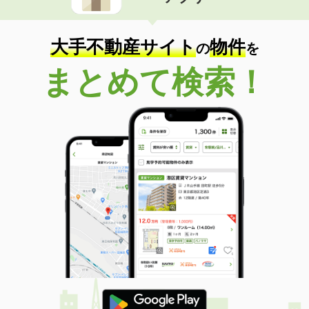
住 所
宮城県仙台市宮城野区清水沼２
専有面積
19m²
間取り
1K
大手不動産サイト
物件
の
を
宮城県仙台市宮城野区栄４
まとめて検索！
価 格
5.30万円
住 所
宮城県仙台市宮城野区栄４
専有面積
21.69m²
間取り
1K
宮城県仙台市太白区鹿野本町
価 格
7万円
住 所
宮城県仙台市太白区鹿野本町
専有面積
49.5m²
間取り
1LDK
宮城県仙台市太白区青山２
価 格
12万円