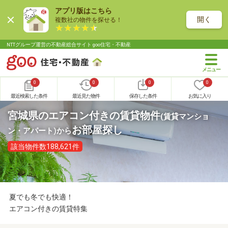
アプリ版はこちら
開く
複数社の物件を探せる！
NTTグループ運営の不動産総合サイト goo住宅・不動産
0
0
0
0
最近検索した条件
最近見た物件
保存した条件
お気に入り
宮城県のエアコン付きの賃貸物件
(賃貸マンショ
お部屋探し
ン・アパート)
から
該当物件数188,621件
夏でも冬でも快適！
エアコン付きの賃貸特集