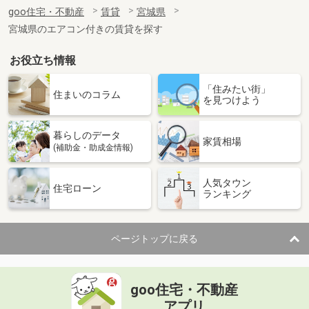
住 所
宮城県柴田郡大河原町字住吉町
goo住宅・不動産
賃貸
宮城県
専有面積
36.3m²
宮城県のエアコン付きの賃貸を探す
間取り
1K
お役立ち情報
宮城県仙台市青葉区荒巻本沢３
「住みたい街」
価 格
3.70万円
住まいのコラム
を見つけよう
住 所
宮城県仙台市青葉区荒巻本沢３
専有面積
26m²
暮らしのデータ
間取り
1K
家賃相場
(補助金・助成金情報)
宮城県遠田郡涌谷町字渋江
人気タウン
住宅ローン
ランキング
価 格
5.15万円
住 所
宮城県遠田郡涌谷町字渋江
専有面積
57.64m²
ページトップに戻る
間取り
2LDK
宮城県仙台市宮城野区清水沼２
goo住宅・不動産
価 格
3.80万円
アプリ