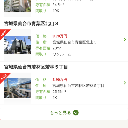
専有面積
34.5m²
間取り
1DK
宮城県仙台市青葉区北山３
価 格
3.70万円
住 所
宮城県仙台市青葉区北山３
専有面積
20m²
間取り
ワンルーム
宮城県仙台市若林区若林５丁目
価 格
3.90万円
住 所
宮城県仙台市若林区若林５丁目
専有面積
25.51m²
間取り
1K
宮城県柴田郡大河原町字住吉町
もっと見る
価 格
4万円