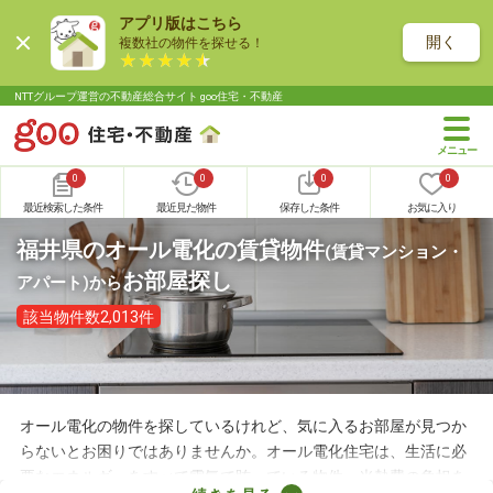
アプリ版はこちら
開く
複数社の物件を探せる！
NTTグループ運営の不動産総合サイト goo住宅・不動産
0
0
0
0
最近検索した条件
最近見た物件
保存した条件
お気に入り
福井県のオール電化の賃貸物件
(賃貸マンション・
お部屋探し
アパート)
から
該当物件数2,013件
オール電化の物件を探しているけれど、気に入るお部屋が見つか
らないとお困りではありませんか。オール電化住宅は、生活に必
要なエネルギーをすべて電気で賄っている物件。光熱費の負担を