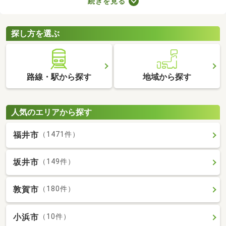
続きを見る
抑える、ガスの使用による火災リスクがないなどのメリットがあ
ります。ここでは、複数のメリットを得られるオール電化の物件
を紹介します。
探し方を選ぶ
路線・駅から探す
地域から探す
人気のエリアから探す
福井市
（1471件）
坂井市
（149件）
敦賀市
（180件）
小浜市
（10件）