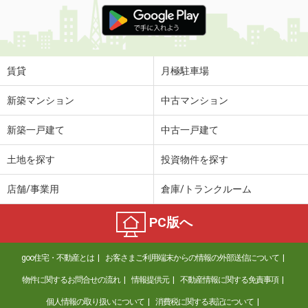
価 格
5.40万円
住 所
福井県福井市和田東１丁目
専有面積
42.77m²
間取り
2DK
賃貸
月極駐車場
福井県小浜市太興寺
新築マンション
中古マンション
価 格
4.70万円
新築一戸建て
中古一戸建て
住 所
福井県小浜市太興寺
専有面積
28.02m²
土地を探す
投資物件を探す
間取り
1K
店舗/事業用
倉庫/トランクルーム
福井県福井市開発５丁目
PC版へ
価 格
4.05万円
住 所
福井県福井市開発５丁目
goo住宅・不動産とは
お客さまご利用端末からの情報の外部送信について
専有面積
28.11m²
間取り
ワンルーム
物件に関するお問合せの流れ
情報提供元
不動産情報に関する免責事項
個人情報の取り扱いについて
消費税に関する表記について
福井県福井市石盛１丁目