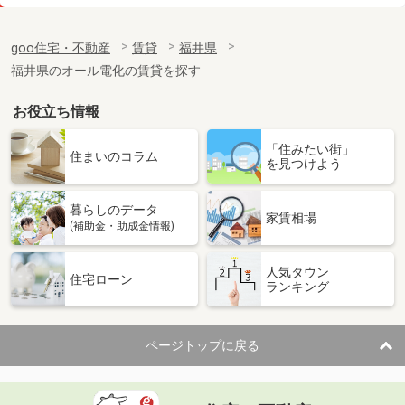
価 格
6.40万円
住 所
福井県福井市渕２
goo住宅・不動産
賃貸
福井県
専有面積
55.45m²
福井県のオール電化の賃貸を探す
間取り
2LDK
お役立ち情報
福井県敦賀市長沢
「住みたい街」
価 格
6.10万円
住まいのコラム
を見つけよう
住 所
福井県敦賀市長沢
専有面積
48.28m²
暮らしのデータ
間取り
1LDK
家賃相場
(補助金・助成金情報)
福井県越前市四郎丸町
人気タウン
住宅ローン
ランキング
価 格
7.80万円
住 所
福井県越前市四郎丸町
専有面積
63.03m²
ページトップに戻る
間取り
2LDK
福井県福井市加茂河原１