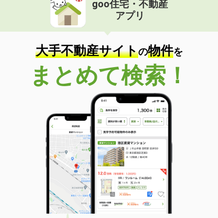
goo住宅・不動産
価 格
6.60万円
アプリ
住 所
福井県福井市加茂河原１
専有面積
55.45m²
間取り
2LDK
大手不動産サイト
物件
の
を
福井県小浜市生守
まとめて検索！
価 格
5.40万円
住 所
福井県小浜市生守
専有面積
50.29m²
間取り
1LDK
福井県鯖江市定次町
価 格
4.60万円
住 所
福井県鯖江市定次町
専有面積
44.71m²
間取り
1LDK
福井県福井市和田東１丁目