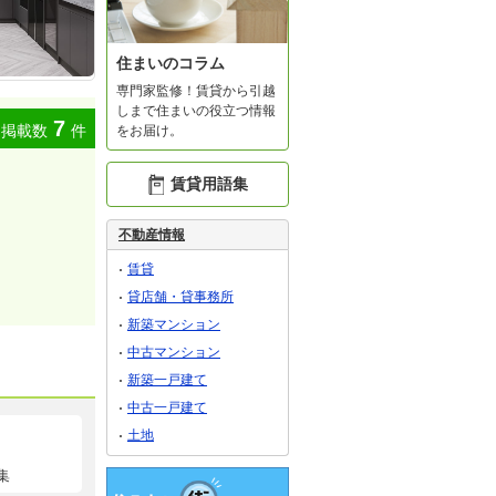
住まいのコラム
専門家監修！賃貸から引越
しまで住まいの役立つ情報
7
掲載数
件
をお届け。
賃貸用語集
不動産情報
賃貸
貸店舗・貸事務所
新築マンション
中古マンション
新築一戸建て
中古一戸建て
土地
集