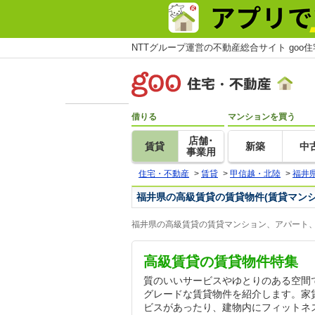
NTTグループ運営の不動産総合サイト goo
借りる
マンションを買う
店舗･
賃貸
新築
中
事業用
住宅・不動産
>
賃貸
>
甲信越・北陸
>
福井
福井県の高級賃貸の賃貸物件(賃貸マン
福井県の高級賃貸の賃貸マンション、アパート、
高級賃貸の賃貸物件特集
質のいいサービスやゆとりのある空間
グレードな賃貸物件を紹介します。家
ビスがあったり、建物内にフィットネ