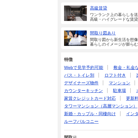
高級賃貸
ワンランク上の暮らしを送
高級・ハイグレードな賃貸
間取り図あり
間取り図から新生活を想像
暮らしのイメージが膨らむ
特徴
Webで見学予約可能
敷金・礼金
バス・トイレ別
ロフト付き
デザイナーズ物件
マンション
カウンターキッチン
駐車場
家賃クレジットカード対応
更新
タワーマンション（高層マンション）
新婚・カップル・同棲向け
イン
ルーフバルコニー
間取り