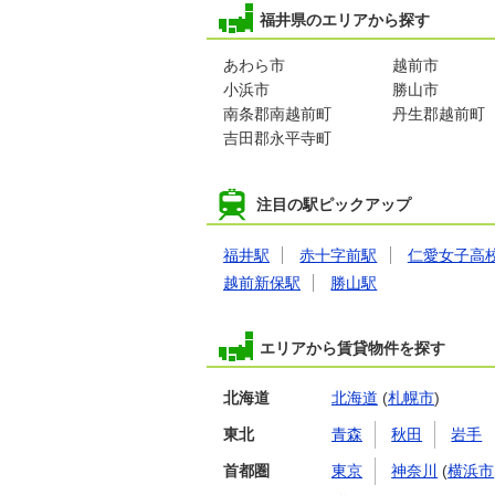
福井県のエリアから探す
あわら市
越前市
小浜市
勝山市
南条郡南越前町
丹生郡越前町
吉田郡永平寺町
注目の駅ピックアップ
福井駅
赤十字前駅
仁愛女子高
越前新保駅
勝山駅
エリアから賃貸物件を探す
北海道
北海道
(
札幌市
)
東北
青森
秋田
岩手
首都圏
東京
神奈川
(
横浜市