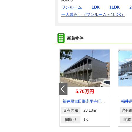
ワンルーム
1DK
1LDK
2
一人暮らし（ワンルーム～1LDK）
新着物件
5.90万円
5.70万円
福井県坂井市三国町緑ケ丘４丁目
福井県吉田郡永平寺町松岡御公領
福井
専有面積
23.18m²
専有面積
23.18m²
専有
間取り
1K
間取り
1K
間取