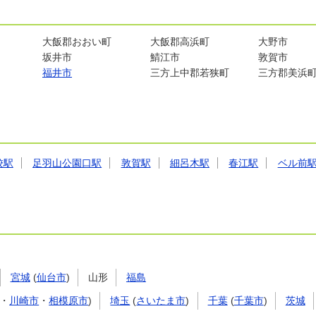
大飯郡おおい町
大飯郡高浜町
大野市
坂井市
鯖江市
敦賀市
福井市
三方上中郡若狭町
三方郡美浜
校駅
足羽山公園口駅
敦賀駅
細呂木駅
春江駅
ベル前
宮城
(
仙台市
)
山形
福島
・
川崎市
・
相模原市
)
埼玉
(
さいたま市
)
千葉
(
千葉市
)
茨城