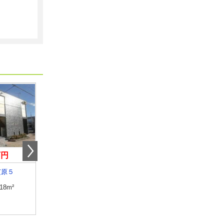
万円
6万円
5.35万円
芝原５
福井県吉田郡永平寺町松岡御公領
福井県福井市東森田２
.18m²
専有面積
23.18m²
専有面積
60.95m²
間取り
1K
間取り
2LDK