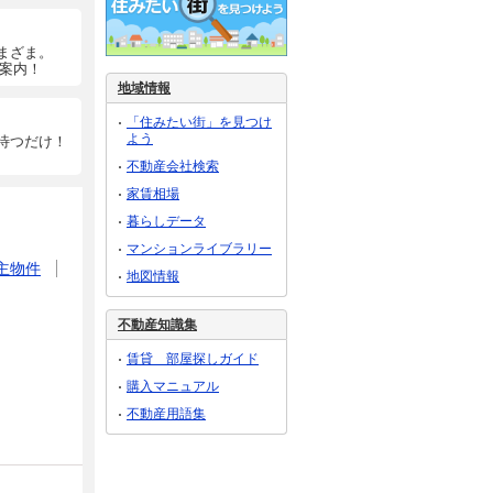
まざま。
ご案内！
地域情報
「住みたい街」を見つけ
よう
待つだけ！
不動産会社検索
家賃相場
暮らしデータ
マンションライブラリー
主物件
地図情報
不動産知識集
賃貸 部屋探しガイド
購入マニュアル
不動産用語集