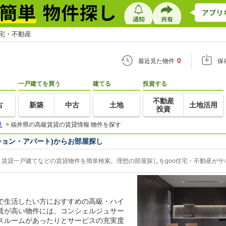
住宅・不動産
0
最近見た物件
保
一戸建てを買う
建てる
投資する
不動産
古
新築
中古
土地
土地活用
投資
県
>
福井県の高級賃貸の賃貸情報 物件を探す
ション・アパート)からお部屋探し
賃貸一戸建てなどの賃貸物件を簡単検索。理想の部屋探しをgoo住宅・不動産がサ
で生活したい方におすすめの高級・ハイ
賃が高い物件には、コンシェルジュサー
スルームがあったりとサービスの充実度