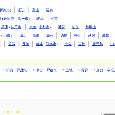
新潟市
)
石川
富山
福井
岡
(
静岡市
・
浜松市
)
岐阜
三重
兵庫
(
神戸市
)
京都
(
京都市
)
滋賀
奈良
和歌山
岡山市
)
山口
鳥取
島根
徳島
香川
愛媛
高知
市
)
佐賀
長崎
熊本
(
熊本市
)
大分
宮崎
鹿児島
沖
新築一戸建て
中古一戸建て
土地
賃貸
店舗・事業