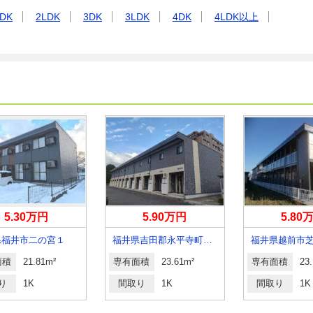
DK
2LDK
3DK
3LDK
4DK
4LDK以上
5.30万円
5.90万円
5.80
県福井市二の宮１
福井県吉田郡永平寺町松岡御公領
福井県越前市
面積
21.81m²
専有面積
23.61m²
専有面積
23
り
1K
間取り
1K
間取り
1K