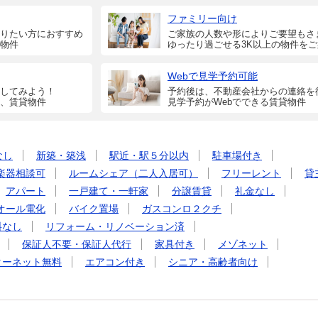
ファミリー向け
りたい方におすすめ
ご家族の人数や形によりご要望もさ
物件
ゆったり過ごせる3K以上の物件を
Webで見学予約可能
してみよう！
予約後は、不動産会社からの連絡を
、賃貸物件
見学予約がWebでできる賃貸物件
なし
新築・築浅
駅近・駅５分以内
駐車場付き
楽器相談可
ルームシェア（二人入居可）
フリーレント
貸
アパート
一戸建て・一軒家
分譲賃貸
礼金なし
オール電化
バイク置場
ガスコンロ２クチ
料なし
リフォーム・リノベーション済
保証人不要・保証人代行
家具付き
メゾネット
ターネット無料
エアコン付き
シニア・高齢者向け